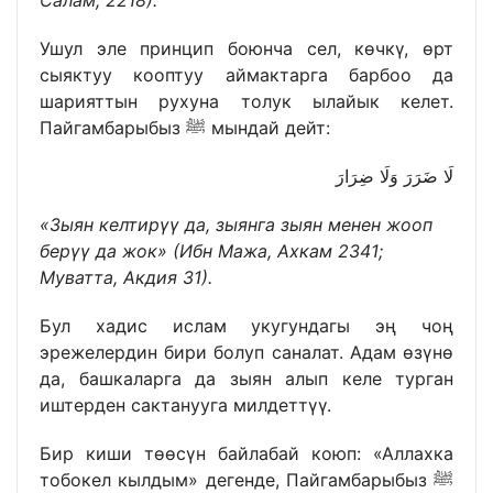
Ушул эле принцип боюнча сел, көчкү, өрт
сыяктуу кооптуу аймактарга барбоо да
шарияттын рухуна толук ылайык келет.
Пайгамбарыбыз ﷺ мындай дейт:
لَا ضَرَرَ وَلَا ضِرَارَ
«Зыян келтирүү да, зыянга зыян менен жооп
берүү да жок» (Ибн Мажа, Ахкам 2341;
Муватта, Акдия 31).
Бул хадис ислам укугундагы эң чоң
эрежелердин бири болуп саналат. Адам өзүнө
да, башкаларга да зыян алып келе турган
иштерден сактанууга милдеттүү.
Бир киши төөсүн байлабай коюп: «Аллахка
тобокел кылдым» дегенде, Пайгамбарыбыз ﷺ