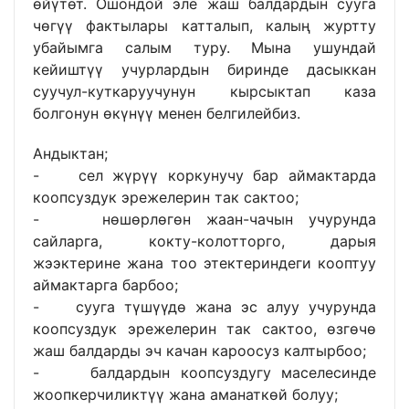
өйүтөт. Ошондой эле жаш балдардын сууга
чөгүү фактылары катталып, калың журтту
убайымга салым туру. Мына ушундай
кейиштүү учурлардын биринде дасыккан
суучул-куткаруучунун кырсыктап каза
болгонун өкүнүү менен белгилейбиз.
Андыктан;
- сел жүрүү коркунучу бар аймактарда
коопсуздук эрежелерин так сактоо;
- нөшөрлөгөн жаан-чачын учурунда
сайларга, кокту-колотторго, дарыя
жээктерине жана тоо этектериндеги кооптуу
аймактарга барбоо;
- сууга түшүүдө жана эс алуу учурунда
коопсуздук эрежелерин так сактоо, өзгөчө
жаш балдарды эч качан кароосуз калтырбоо;
- балдардын коопсуздугу маселесинде
жоопкерчиликтүү жана аманаткөй болуу;