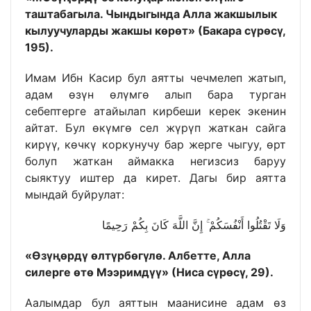
таштабагыла. Чындыгында Алла жакшылык
кылуучуларды жакшы көрөт» (Бакара сүрөсү,
195).
Имам Ибн Касир бул аятты чечмелеп жатып,
адам өзүн өлүмгө алып бара турган
себептерге атайылап кирбеши керек экенин
айтат. Бул өкүмгө сел жүрүп жаткан сайга
кирүү, көчкү коркунучу бар жерге чыгуу, өрт
болуп жаткан аймакка негизсиз баруу
сыяктуу иштер да кирет. Дагы бир аятта
мындай буйрулат:
وَلَا تَقْتُلُوا أَنْفُسَكُمْ ۚ إِنَّ اللَّهَ كَانَ بِكُمْ رَحِيمًا
«Өзүңөрдү өлтүрбөгүлө. Албетте, Алла
силерге өтө Мээримдүү» (Ниса сүрөсү, 29).
Аалымдар бул аяттын маанисине адам өз