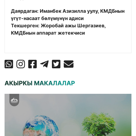
Даярдаган: Иманбек Азизилла уулу, КМДБнын
үгүт-насаат бөлүмүнүн адиси
Текшерген: Жоробай ажы Шергазиев,
КМДБнын аппарат жетекчиси
АКЫРКЫ МАКАЛАЛАР