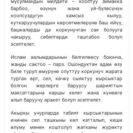
мусулмандын милдети – кооптуу аймакка
барбоо, өзүнүн жана үй-бүлөсүнүн
коопсуздугун камсыз кылуу,
куткаруучулардын көрсөтмөлөрүнө баш ийүү,
башкаларды да коркунучтан сак болууга
чакыруу, себептерди таштабоо болуп
эсептелет.
Ислам аалымдарынын белгилөөсү боюнча,
жанды сактоо – парз. Ошондуктан адам өзү
биле туруп өмүрүнө олуттуу коркунуч жарата
турган өрт, сел, көчкү сыяктуу кырсыктар
болгон жерлерге баруусу шарияттын
максаттарына каршы келет жана күнөөгө
алып баруучу аракет болуп эсептелет.
Акыркы учурларда табият кырсыктарынын
ичинен сел ташкыны көп катталып, киши
өлүмү менен коштолуп жатканы жүрөктү