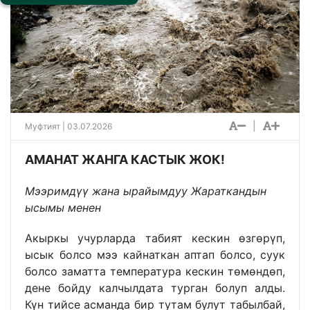
|
Муфтият | 03.07.2026
АМАНАТ ЖАНГА КАСТЫК ЖОК!
Мээримдүү жана ырайымдуу Жараткандын
ысымы менен
Акыркы учурларда табият кескин өзгөрүп,
ысык болсо мээ кайнаткан аптап болсо, суук
болсо заматта температура кескин төмөндөп,
дене бойду калчылдата турган болуп алды.
Күн тийсе асманда бир тутам булут табылбай,