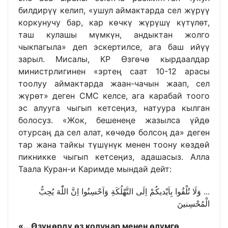
билдирүү келип, «ушул аймактарда сел жүрүү
коркунучу бар, кар көчкү жүрүшү күтүлөт,
таш кулашы мүмкүн, андыктан жолго
чыкпагыла» деп эскертилсе, ага баш ийүү
зарыл. Мисалы, КР Өзгөчө кырдаалдар
министрлигинен «эртең саат 10-12 арасы
тоолуу аймактарда жаан-чачын жаап, сел
жүрөт» деген СМС келсе, ага карабай тоого
эс алууга чыгып кетсеңиз, натуура кылган
болосуз. «Жок, бешенеңе жазылса үйдө
отурсаң да сел алат, көчөдө болсоң да» деген
тар жана тайкы түшүнүк менен тоону көздөй
пикникке чыгып кетсеңиз, адашасыз. Алла
Таала Куран-и Каримде мындай дейт:
... وَلَا تُلْقُوا بِاَيْديكُمْ اِلَى التَّهْلُكَةِ وَاَحْسِنُوا اِنَّ اللّٰهَ يُحِبُّ
الْمُحْسِنينَ
«...Өзүңөрдү өз колуңар менен өлүмгө