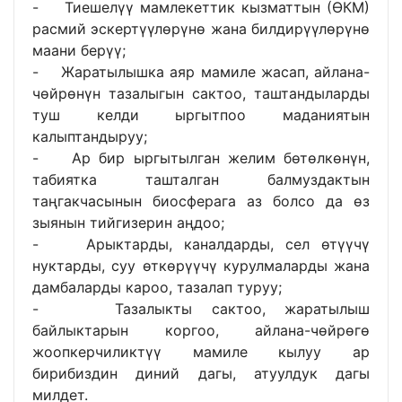
- Тиешелүү мамлекеттик кызматтын (ӨКМ)
расмий эскертүүлөрүнө жана билдирүүлөрүнө
маани берүү;
- Жаратылышка аяр мамиле жасап, айлана-
чөйрөнүн тазалыгын сактоо, таштандыларды
туш келди ыргытпоо маданиятын
калыптандыруу;
- Ар бир ыргытылган желим бөтөлкөнүн,
табиятка ташталган балмуздактын
таңгакчасынын биосферага аз болсо да өз
зыянын тийгизерин аңдоо;
- Арыктарды, каналдарды, сел өтүүчү
нуктарды, суу өткөрүүчү курулмаларды жана
дамбаларды кароо, тазалап туруу;
- Тазалыкты сактоо, жаратылыш
байлыктарын коргоо, айлана-чөйрөгө
жоопкерчиликтүү мамиле кылуу ар
бирибиздин диний дагы, атуулдук дагы
милдет.