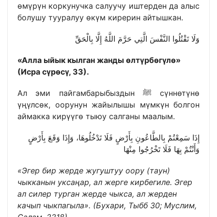
өмүрүн коркунучка салуучу иштерден да алыс
болушу тууралуу өкүм кирерин айтышкан.
وَلَا تَقْتُلُوا النَّفْسَ الَّتِي حَرَّمَ اللَّهُ إِلَّا بِالْحَقِّ
«Алла ыйык кылган жанды өлтүрбөгүлө»
(Исра сүрөсү, 33).
Ал эми пайгамбарыбыздын ﷺ сүннөтүнө
үңүлсөк, оорунун жайылышы мүмкүн болгон
аймакка кирүүгө тыюу салганы маалым.
إِذَا سَمِعْتُمْ بِالطَّاعُونِ بِأَرْضٍ فَلَا تَدْخُلُوهَا، وَإِذَا وَقَعَ بِأَرْضٍ
وَأَنْتُمْ بِهَا فَلَا تَخْرُجُوا مِنْهَا
«Эгер бир жерде жугуштуу оору (таун)
чыкканын уксаңар, ал жерге кирбегиле. Эгер
ал силер турган жерде чыкса, ал жерден
качып чыкпагыла». (Бухари, Тыбб 30; Муслим,
Салам, 2218).