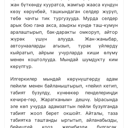
жан бүткөндү кууратса, жамгыр жааса күндүн
көзү көрүнбөй, ташкындаган селдер жүрүп,
төбө чачты тик тургузууда. Мурда селдер
арык бою гана акса, азыркы күндө таш-кумун
аралаштырып, бак-даракты омкоруп, айтор
жүрөк үшүн алууда. Жан-жаныбар,
автоунааларды агызып, турак үйлөрдү
кыйратып, айрым учурларда киши өлүмү
менен коштолууда. Мындай шумдукту ким
көрүптүр.
Илгеркилер мындай көрүнүштөрдү адам
пейили менен байланыштырып, «пейил кетип,
табият бузулду, күнөөкөр пенделериңди
кечире-гөр, Жаратканым» дешчү. Ырасында
эле көп учурда адамзаттын пейли бузулганда
табият жооп берет окшойт. Айталы, таза
табиятка таштанды ыргытып, айланабызды,
бейиштей кооз жерибизди булгасак,