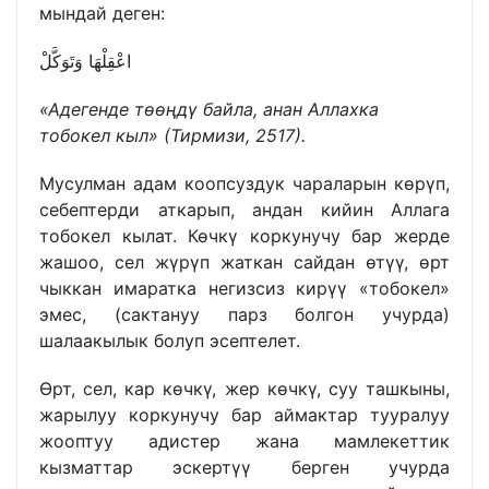
мындай деген:
اعْقِلْهَا وَتَوَكَّلْ
«Адегенде төөңдү байла, анан Аллахка
тобокел кыл» (Тирмизи, 2517).
Мусулман адам коопсуздук чараларын көрүп,
себептерди аткарып, андан кийин Аллага
тобокел кылат. Көчкү коркунучу бар жерде
жашоо, сел жүрүп жаткан сайдан өтүү, өрт
чыккан имаратка негизсиз кирүү «тобокел»
эмес, (сактануу парз болгон учурда)
шалаакылык болуп эсептелет.
Өрт, сел, кар көчкү, жер көчкү, суу ташкыны,
жарылуу коркунучу бар аймактар тууралуу
жооптуу адистер жана мамлекеттик
кызматтар эскертүү берген учурда