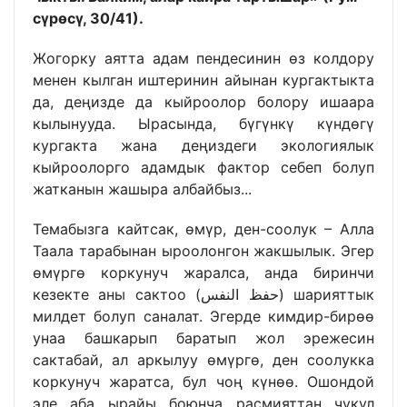
сүрөсү, 30/41).
Жогорку аятта адам пендесинин өз колдору
менен кылган иштеринин айынан кургактыкта
да, деңизде да кыйроолор болору ишаара
кылынууда. Ырасында, бүгүнкү күндөгү
кургакта жана деңиздеги экологиялык
кыйроолорго адамдык фактор себеп болуп
жатканын жашыра албайбыз...
Темабызга кайтсак, өмүр, ден-соолук – Алла
Таала тарабынан ыроолонгон жакшылык. Эгер
өмүргө коркунуч жаралса, анда биринчи
кезекте аны сактоо (حفظ النفس) шарияттык
милдет болуп саналат. Эгерде кимдир-бирөө
унаа башкарып баратып жол эрежесин
сактабай, ал аркылуу өмүргө, ден соолукка
коркунуч жаратса, бул чоң күнөө. Ошондой
эле аба ырайы боюнча расмияттан чукул