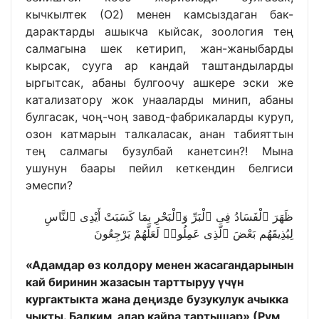
кычкылтек (О2) менен камсыздаган бак-
дарактарды ашыкча кыйсак, зоология тең
салмагына шек кетирип, жан-жаныбарды
кырсак, сууга ар кандай таштандыларды
ыргытсак, абаны булгоочу ашкере эски же
катализатору жок унааларды минип, абаны
булгасак, чоң-чоң завод-фабрикаларды куруп,
озон катмарын талкаласак, анан табияттын
тең салмагы бузулбай канетсин?! Мына
ушунун баары пейил кеткендин белгиси
эмеспи?
ظَهَرَ ٱلْفَسَادُ فِى ٱلْبَرِّ وَٱلْبَحْرِ بِمَا كَسَبَتْ أَيْدِى ٱلنَّاسِ
لِيُذِيقَهُم بَعْضَ ٱلَّذِى عَمِلُوا۟ لَعَلَّهُمْ يَرْجِعُونَ
«Адамдар өз колдору менен жасагандарынын
кай биринин жазасын тарттыруу үчүн
кургактыкта жана деңизде бузукулук ачыкка
чыкты. Балким, алар кайра тартышар» (Рум