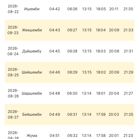
2026-
Ишемби
04:42
06:26
13:15
18:05
20:11
21:35
08-22
2026-
Жекшемби
04:43
06:27
13:15
18:04
20:09
21:33
08-23
2026-
Дүйшөмбү
04:45
06:28
13:15
18:03
20:08
21:31
08-24
2026-
Шейшемби
04:46
06:29
13:15
18:02
20:06
21:29
08-25
2026-
Шаршемби
04:48
06:30
13:14
18:01
20:04
21:27
08-26
2026-
Бейшемби
04:49
06:31
13:14
17:59
20:03
21:25
08-27
2026-
Жума
04:51
06:32
13:14
17:58
20:01
21:23
08-28