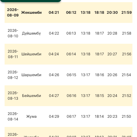
2026-
Жекшемби
04:21
06:12
13:18
18:18
20:30
21:59
08-09
2026-
Дүйшөмбү
04:22
06:13
13:18
18:17
20:28
21:58
08-10
2026-
Шейшемби
04:24
06:14
13:18
18:17
20:27
21:56
08-11
2026-
Шаршемби
04:26
06:15
13:17
18:16
20:26
21:54
08-12
2026-
Бейшемби
04:27
06:16
13:17
18:15
20:24
21:52
08-13
2026-
Жума
04:29
06:17
13:17
18:14
20:23
21:50
08-14
2026-