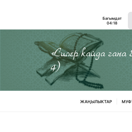
Багымдат
04:18
«Силер кайда гана
4)
ЖАҢЫЛЫКТАР
МУФ