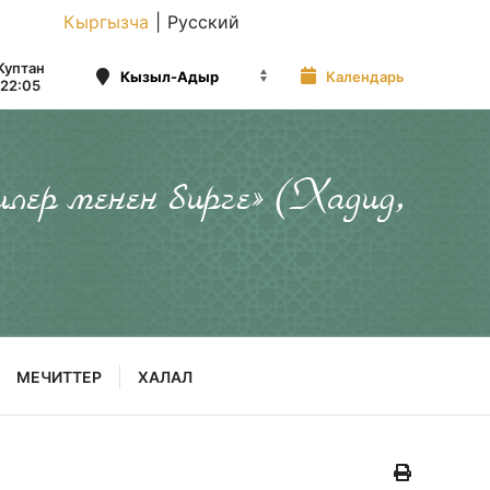
Кыргызча
|
Русский
Куптан
Календарь
22:05
илер менен бирге» (Хадид,
МЕЧИТТЕР
ХАЛАЛ