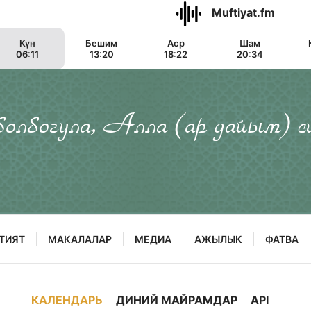
Muftiyat.fm
Күн
Бешим
Аср
Шам
06:11
13:20
18:22
20:34
 болбогула, Алла (ар дайым) с
ТИЯТ
МАКАЛАЛАР
МЕДИА
АЖЫЛЫК
ФАТВА
КАЛЕНДАРЬ
ДИНИЙ МАЙРАМДАР
API