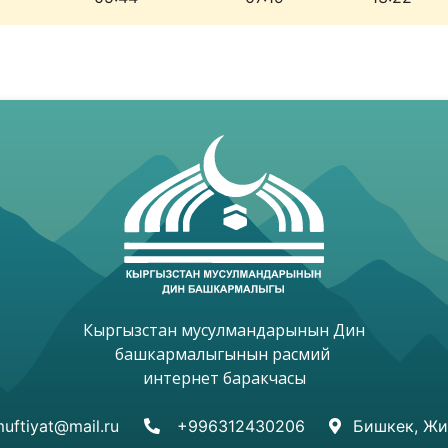
Кыргызстан мусулмандарынын Дин

башкармалыгынын расмий 

интернет баракчасы

uftiyat@mail.ru
+996312430206
Бишкек, Жи