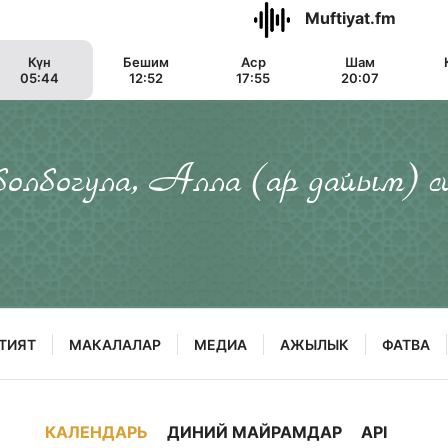
Muftiyat.fm
Күн
Бешим
Аср
Шам
05:44
12:52
17:55
20:07
 болбогула, Алла (ар дайым) с
ТИЯТ
МАКАЛАЛАР
МЕДИА
АЖЫЛЫК
ФАТВА
КАЛЕНДАРЬ
ДИНИЙ МАЙРАМДАР
API