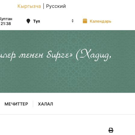
Кыргызча
|
Русский
Куптан
Календарь
21:38
илер менен бирге» (Хадид,
МЕЧИТТЕР
ХАЛАЛ