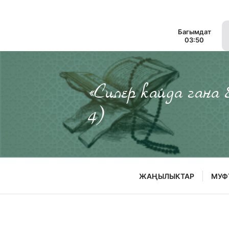
Багымдат
03:50
«Силер кайда гана
4)
ЖАҢЫЛЫКТАР
МУФ