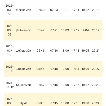
2026-
03-
Жекшемби
05:49
07:23
13:10
17:11
19:02
20:18
08
2026-
03-
Дүйшөмбү
05:47
07:21
13:09
17:12
19:04
20:19
09
2026-
03-
Шейшемби
05:46
07:20
13:09
17:13
19:05
20:21
10
2026-
Шаршемби
05:44
07:18
13:09
17:14
19:06
20:22
03-11
2026-
Бейшемби
05:42
07:16
13:09
17:15
19:07
20:23
03-12
2026-
03-
Жума
05:40
07:15
13:08
17:16
19:08
20:24