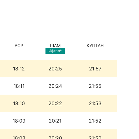
АСР
ШАМ
КУПТАН
Ифтар*
18:12
20:25
21:57
18:11
20:24
21:55
18:10
20:22
21:53
18:09
20:21
21:52
18:08
20:20
21:50