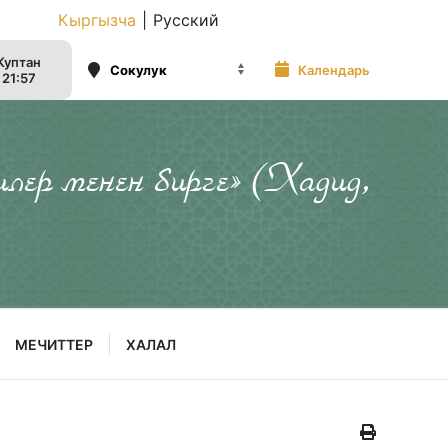
Кыргызча
|
Русский
Куптан
Календарь
21:57
илер менен бирге» (Хадид,
МЕЧИТТЕР
ХАЛАЛ