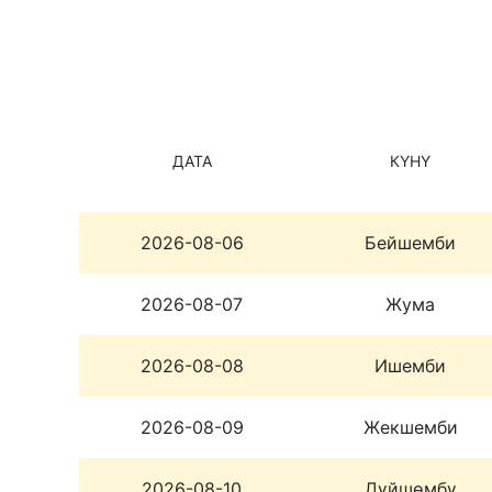
ДАТА
КҮНҮ
2026-08-06
Бейшемби
2026-08-07
Жума
2026-08-08
Ишемби
2026-08-09
Жекшемби
2026-08-10
Дүйшөмбү