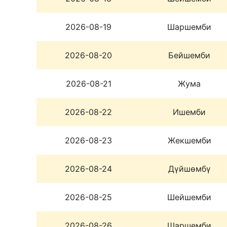
2026-08-19
Шаршемби
2026-08-20
Бейшемби
2026-08-21
Жума
2026-08-22
Ишемби
2026-08-23
Жекшемби
2026-08-24
Дүйшөмбү
2026-08-25
Шейшемби
2026-08-26
Шаршемби