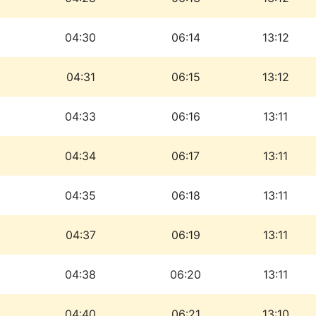
04:30
06:14
13:12
04:31
06:15
13:12
04:33
06:16
13:11
04:34
06:17
13:11
04:35
06:18
13:11
04:37
06:19
13:11
04:38
06:20
13:11
04:40
06:21
13:10