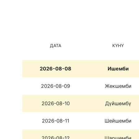
ДАТА
КҮНҮ
2026-08-08
Ишемби
2026-08-09
Жекшемби
2026-08-10
Дүйшөмбү
2026-08-11
Шейшемби
2026-08-12
Шаршемби