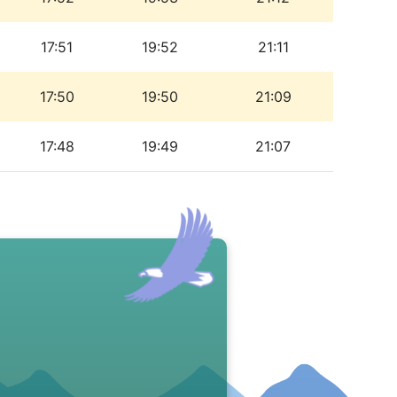
17:51
19:52
21:11
17:50
19:50
21:09
17:48
19:49
21:07