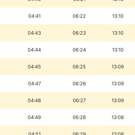
04:41
06:22
13:10
04:43
06:23
13:10
04:44
06:24
13:10
04:45
06:25
13:09
04:47
06:26
13:09
04:48
06:27
13:09
04:49
06:28
13:08
04:51
06:29
13:08