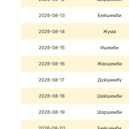
2026-08-13
Бейшемби
2026-08-14
Жума
2026-08-15
Ишемби
2026-08-16
Жекшемби
2026-08-17
Дүйшөмбү
2026-08-18
Шейшемби
2026-08-19
Шаршемби
2026-08-20
Бейшемби