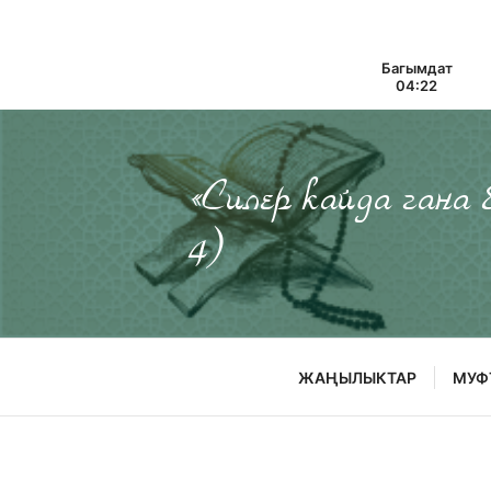
Багымдат
04:22
«Силер кайда гана
4)
ЖАҢЫЛЫКТАР
МУФ