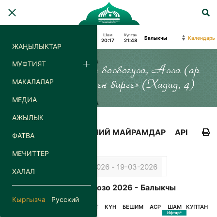
Багымдат
Күн
Бешим
Аср
Шам
Куптан
Календарь
03:59
05:52
13:01
18:04
20:17
21:48
ЖАҢЫЛЫКТАР
МУФТИЯТ
«Силер кайда гана болбогула, Алла (ар
МАКАЛАЛАР
дайым) силер менен бирге» (Хадид, 4)
МЕДИА
АЖЫЛЫК
КАЛЕНДАРЬ
ДИНИЙ МАЙРАМДАР
API
ФАТВА
МЕЧИТТЕР
ХАЛАЛ
Календарь Орозо 2026 - Балыкчы
Кыргызча
Русский
ДАТА
КҮНҮ
БАГЫМДАТ
КҮН
БЕШИМ
АСР
ШАМ
КУПТАН
Сухур*
Ифтар*