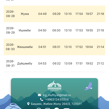
2026-
Жума
04:49
06:29
13:10
17:54
19:57
21:18
08-28
2026-
Ишемби
04:50
06:30
13:10
17:53
19:55
21:16
08-29
2026-
Жекшемби
04:51
06:31
13:10
17:52
19:54
21:14
08-30
2026-
Дүйшөмбү
04:53
06:32
13:09
17:51
19:52
21:12
08-31
kg_muftiyat@mail.ru
+996312430206
Бишкек, Жибек-Жолу 264/3, 720011