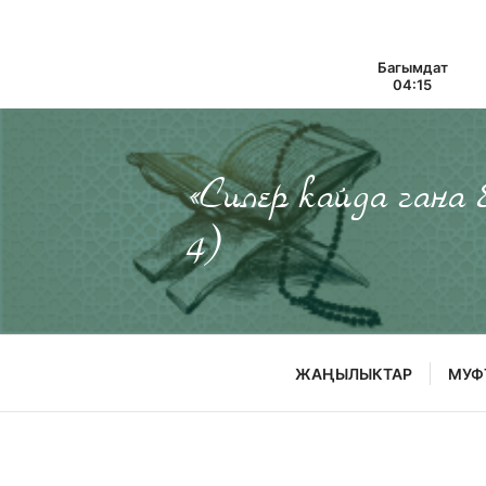
Багымдат
04:15
«Силер кайда гана
4)
ЖАҢЫЛЫКТАР
МУФ