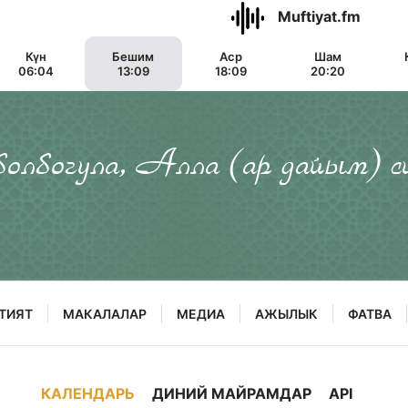
Muftiyat.fm
Күн
Бешим
Аср
Шам
06:04
13:09
18:09
20:20
 болбогула, Алла (ар дайым) с
ТИЯТ
МАКАЛАЛАР
МЕДИА
АЖЫЛЫК
ФАТВА
КАЛЕНДАРЬ
ДИНИЙ МАЙРАМДАР
API