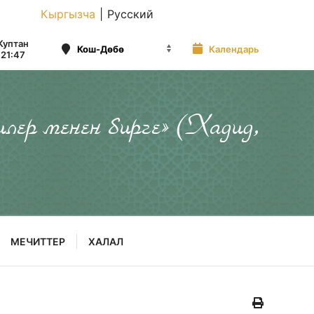
Кыргызча
|
Русский
Куптан
Календарь
21:47
илер менен бирге» (Хадид,
МЕЧИТТЕР
ХАЛАЛ