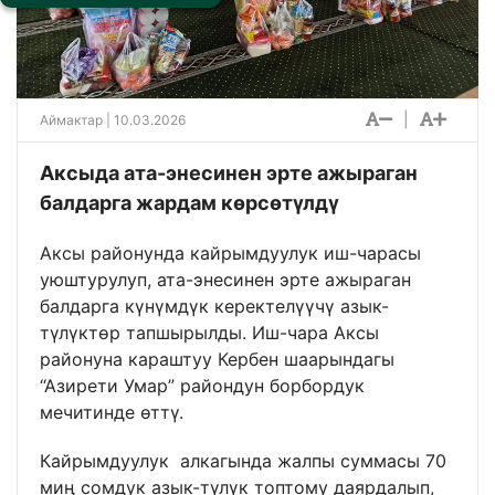
|
Аймактар
| 10.03.2026
Аксыда ата-энесинен эрте ажыраган
балдарга жардам көрсөтүлдү
Аксы районунда кайрымдуулук иш-чарасы
уюштурулуп, ата-энесинен эрте ажыраган
балдарга күнүмдүк керектелүүчү азык-
түлүктөр тапшырылды. Иш-чара Аксы
районуна караштуу Кербен шаарындагы
“Азирети Умар” райондун борбордук
мечитинде өттү.
Кайрымдуулук алкагында жалпы суммасы 70
миң сомдук азык-түлүк топтому даярдалып,