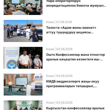
Умра операторлорун
аккредитациялоо боюнча жумушчу
топ аккредитация өткөрүү күнүн
белгиледи
Коом
| 07.08.2026
Таласта «Адам жаны аманат»
аттуу түшүндүрүү акциясы
өткөрүлдү
Коом
| 04.08.2026
Ошто Конфессиялар жана этностор
аралык кеңештин кезектеги иш-
чарасы уюштурулду
Коом
| 04.08.2026
КМДБ медреселерге жаңы окуу
программаларын тапшырып,
санариптик билим берүү боюнча
долбоорду ишке киргизди
Коом
| 04.08.2026
Кыргызстан конфессиялар аралык