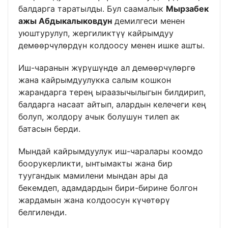
балдарга таратылды. Бул саамалык
Мырзабек
ажы Абдыкалыковдун
демилгеси менен
уюштурулуп, жергиликтүү кайрымдуу
демөөрчүлөрдүн колдоосу менен ишке ашты.
Иш-чаранын жүрүшүндө ал демөөрчүлөргө
жана кайрымдуулукка салым кошкон
жарандарга терең ыраазычылыгын билдирип,
балдарга насаат айтып, алардын келечеги кең
болуп, жолдору ачык болушун тилеп ак
батасын берди.
Мындай кайрымдуулук иш-чаралары коомдо
боорукерликти, ынтымакты жана бир
туугандык мамилени мындан ары да
бекемдеп, адамдардын бири-бирине болгон
жардамын жана колдоосун күчөтөрү
белгиленди.