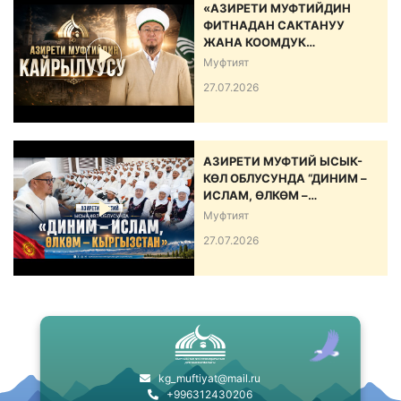
«АЗИРЕТИ МУФТИЙДИН
ФИТНАДАН САКТАНУУ
ЖАНА КООМДУК
ЫНТЫМАКТЫ БЕКЕМДӨӨ
Муфтият
БОЮНЧА КАЙРЫЛУУСУ»
27.07.2026
АЗИРЕТИ МУФТИЙ ЫСЫК-
КӨЛ ОБЛУСУНДА “ДИНИМ –
ИСЛАМ, ӨЛКӨМ –
КЫРГЫЗСТАН” АТТУУ ИШ-
Муфтият
ЧАРА ӨТКӨРДҮ
27.07.2026
kg_muftiyat@mail.ru
+996312430206