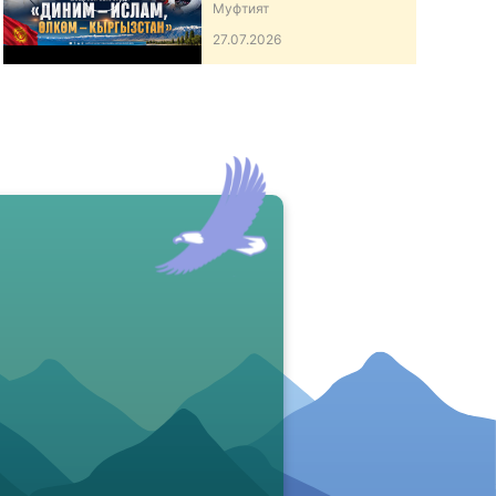
ӨЛКӨМ – КЫРГЫЗСТАН”
Муфтият
АТТУУ ИШ-ЧАРА
27.07.2026
ӨТКӨРДҮ