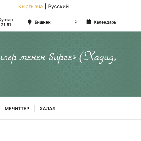
Кыргызча
|
Русский
Куптан
Календарь
21:51
илер менен бирге» (Хадид,
МЕЧИТТЕР
ХАЛАЛ