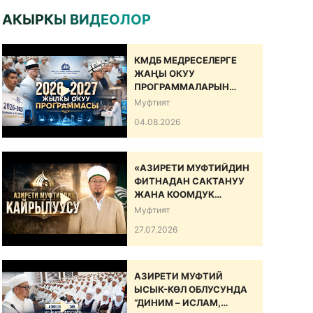
АКЫРКЫ ВИДЕОЛОР
КМДБ МЕДРЕСЕЛЕРГЕ
ЖАҢЫ ОКУУ
ПРОГРАММАЛАРЫН
САНАРИПТИК БИЛИМ
Муфтият
БЕРҮҮ БОЮНЧА
04.08.2026
ДОЛБООРДУ ИШКЕ
КИРГИЗДИ
«АЗИРЕТИ МУФТИЙДИН
ФИТНАДАН САКТАНУУ
ЖАНА КООМДУК
ЫНТЫМАКТЫ БЕКЕМДӨӨ
Муфтият
БОЮНЧА КАЙРЫЛУУСУ»
27.07.2026
АЗИРЕТИ МУФТИЙ
ЫСЫК-КӨЛ ОБЛУСУНДА
“ДИНИМ – ИСЛАМ,