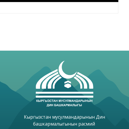
Кыргызстан мусулмандарынын Дин

башкармалыгынын расмий 
