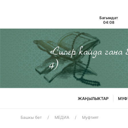
Багымдат
04:08
«Силер кайда гана
4)
ЖАҢЫЛЫКТАР
МУФ
Башкы бет
МЕДИА
Муфтият