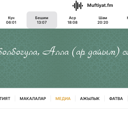
Muftiyat.fm
Күн
Бешим
Аср
Шам
06:01
13:07
18:08
20:20
 болбогула, Алла (ар дайым) с
ТИЯТ
МАКАЛАЛАР
МЕДИА
АЖЫЛЫК
ФАТВА