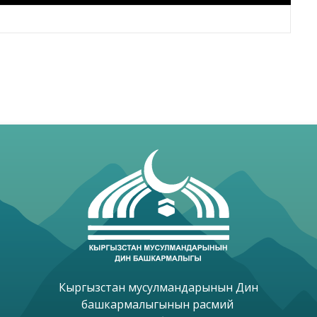
Кыргызстан мусулмандарынын Дин

башкармалыгынын расмий 
