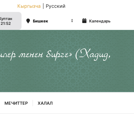
Кыргызча
|
Русский
Куптан
Календарь
21:52
илер менен бирге» (Хадид,
МЕЧИТТЕР
ХАЛАЛ