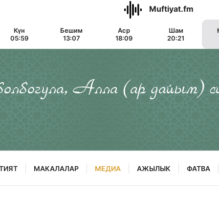
Muftiyat.fm
Күн
Бешим
Аср
Шам
05:59
13:07
18:09
20:21
 болбогула, Алла (ар дайым) с
ТИЯТ
МАКАЛАЛАР
МЕДИА
АЖЫЛЫК
ФАТВА