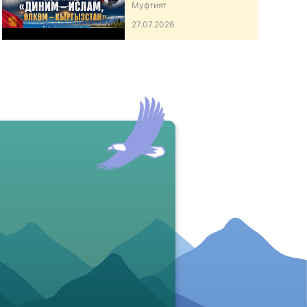
ӨЛКӨМ – КЫРГЫЗСТАН”
Муфтият
АТТУУ ИШ-ЧАРА
27.07.2026
ӨТКӨРДҮ