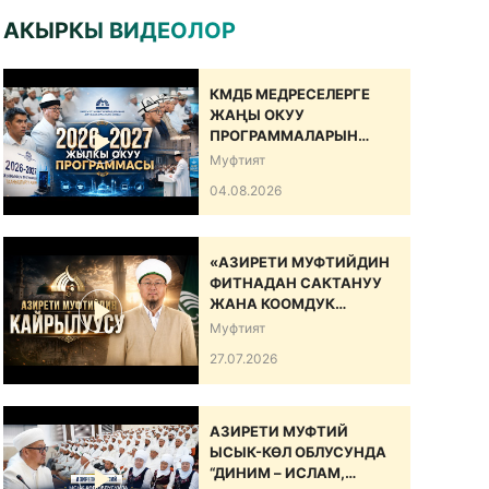
АКЫРКЫ ВИДЕОЛОР
КМДБ МЕДРЕСЕЛЕРГЕ
ЖАҢЫ ОКУУ
ПРОГРАММАЛАРЫН
САНАРИПТИК БИЛИМ
Муфтият
БЕРҮҮ БОЮНЧА
04.08.2026
ДОЛБООРДУ ИШКЕ
КИРГИЗДИ
«АЗИРЕТИ МУФТИЙДИН
ФИТНАДАН САКТАНУУ
ЖАНА КООМДУК
ЫНТЫМАКТЫ БЕКЕМДӨӨ
Муфтият
БОЮНЧА КАЙРЫЛУУСУ»
27.07.2026
АЗИРЕТИ МУФТИЙ
ЫСЫК-КӨЛ ОБЛУСУНДА
“ДИНИМ – ИСЛАМ,