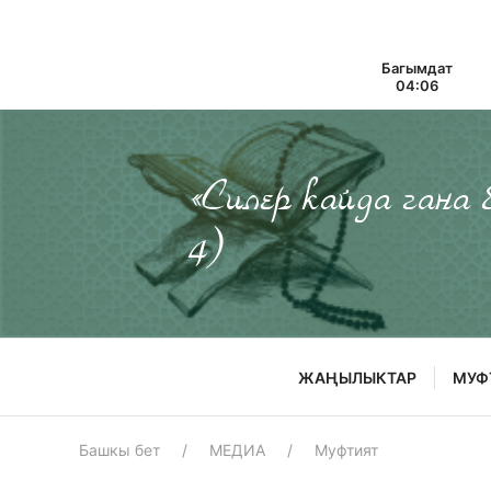
Багымдат
04:06
«Силер кайда гана
4)
ЖАҢЫЛЫКТАР
МУФ
Башкы бет
МЕДИА
Муфтият