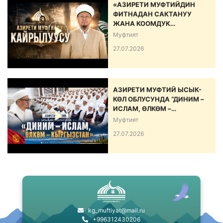
«АЗИРЕТИ МУФТИЙДИН
ФИТНАДАН САКТАНУУ
ЖАНА КООМДУК
ЫНТЫМАКТЫ БЕКЕМДӨӨ
Муфтият
БОЮНЧА КАЙРЫЛУУСУ»
27.07.2026
АЗИРЕТИ МУФТИЙ ЫСЫК-
КӨЛ ОБЛУСУНДА “ДИНИМ –
ИСЛАМ, ӨЛКӨМ –
КЫРГЫЗСТАН” АТТУУ ИШ-
Муфтият
ЧАРА ӨТКӨРДҮ
27.07.2026
kg_muftiyat@mail.ru
+996312430206