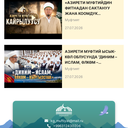
«АЗИРЕТИ МУФТИЙДИН
ФИТНАДАН САКТАНУУ
ЖАНА КООМДУК
ЫНТЫМАКТЫ БЕКЕМДӨӨ
Муфтият
БОЮНЧА КАЙРЫЛУУСУ»
27.07.2026
АЗИРЕТИ МУФТИЙ ЫСЫК-
КӨЛ ОБЛУСУНДА “ДИНИМ –
ИСЛАМ, ӨЛКӨМ –
КЫРГЫЗСТАН” АТТУУ ИШ-
Муфтият
ЧАРА ӨТКӨРДҮ
27.07.2026
kg_muftiyat@mail.ru
+996312430206