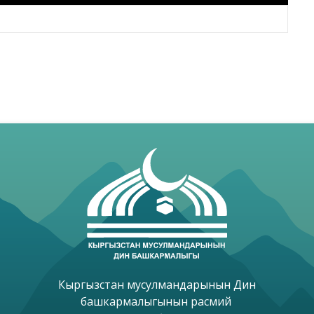
Кыргызстан мусулмандарынын Дин

башкармалыгынын расмий 
