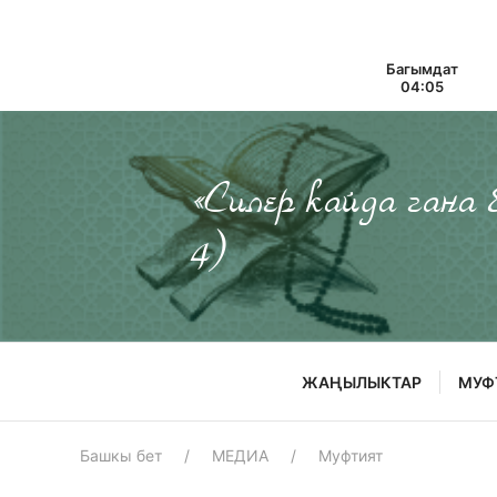
Багымдат
04:05
«Силер кайда гана
4)
ЖАҢЫЛЫКТАР
МУФ
Башкы бет
МЕДИА
Муфтият