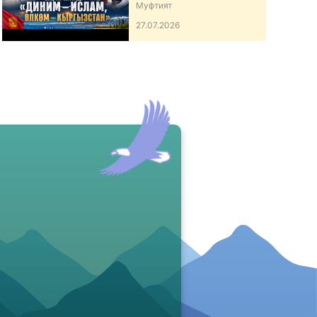
ӨЛКӨМ – КЫРГЫЗСТАН”
Муфтият
АТТУУ ИШ-ЧАРА
27.07.2026
ӨТКӨРДҮ