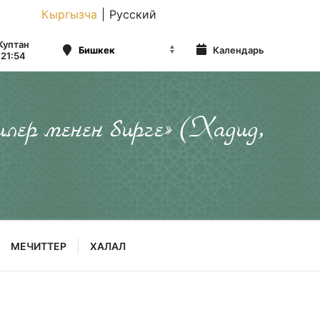
Кыргызча
|
Русский
Куптан
Календарь
21:54
илер менен бирге» (Хадид,
МЕЧИТТЕР
ХАЛАЛ