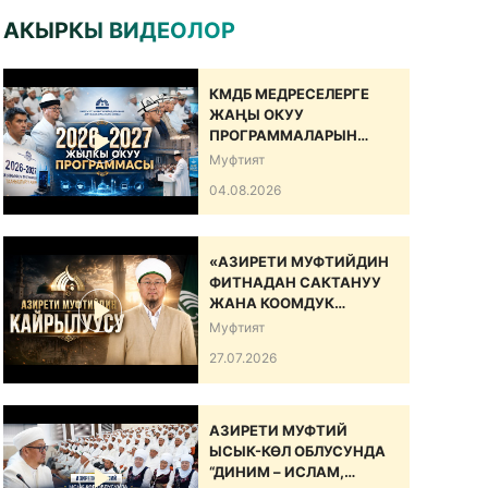
АКЫРКЫ ВИДЕОЛОР
КМДБ МЕДРЕСЕЛЕРГЕ
ЖАҢЫ ОКУУ
ПРОГРАММАЛАРЫН
САНАРИПТИК БИЛИМ
Муфтият
БЕРҮҮ БОЮНЧА
04.08.2026
ДОЛБООРДУ ИШКЕ
КИРГИЗДИ
«АЗИРЕТИ МУФТИЙДИН
ФИТНАДАН САКТАНУУ
ЖАНА КООМДУК
ЫНТЫМАКТЫ БЕКЕМДӨӨ
Муфтият
БОЮНЧА КАЙРЫЛУУСУ»
27.07.2026
АЗИРЕТИ МУФТИЙ
ЫСЫК-КӨЛ ОБЛУСУНДА
“ДИНИМ – ИСЛАМ,