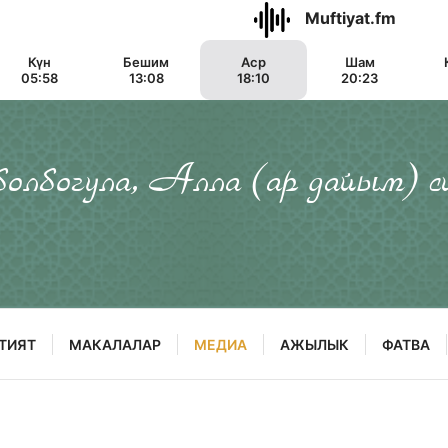
Muftiyat.fm
Күн
Бешим
Аср
Шам
05:58
13:08
18:10
20:23
 болбогула, Алла (ар дайым) с
ТИЯТ
МАКАЛАЛАР
МЕДИА
АЖЫЛЫК
ФАТВА