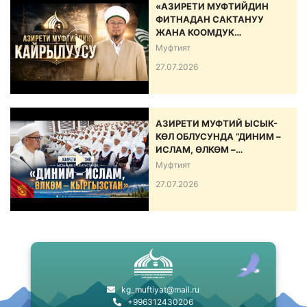
«АЗИРЕТИ МУФТИЙДИН
ФИТНАДАН САКТАНУУ
ЖАНА КООМДУК
ЫНТЫМАКТЫ БЕКЕМДӨӨ
Муфтият
БОЮНЧА КАЙРЫЛУУСУ»
27.07.2026
АЗИРЕТИ МУФТИЙ ЫСЫК-
КӨЛ ОБЛУСУНДА “ДИНИМ –
ИСЛАМ, ӨЛКӨМ –
КЫРГЫЗСТАН” АТТУУ ИШ-
Муфтият
ЧАРА ӨТКӨРДҮ
27.07.2026
kg_muftiyat@mail.ru
+996312430206