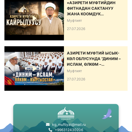
«АЗИРЕТИ МУФТИЙДИН
ФИТНАДАН САКТАНУУ
ЖАНА КООМДУК
ЫНТЫМАКТЫ БЕКЕМДӨӨ
Муфтият
БОЮНЧА КАЙРЫЛУУСУ»
27.07.2026
АЗИРЕТИ МУФТИЙ ЫСЫК-
КӨЛ ОБЛУСУНДА “ДИНИМ –
ИСЛАМ, ӨЛКӨМ –
КЫРГЫЗСТАН” АТТУУ ИШ-
Муфтият
ЧАРА ӨТКӨРДҮ
27.07.2026
kg_muftiyat@mail.ru
+996312430206