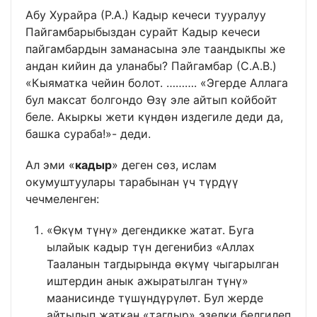
Абу Хурайра (Р.А.) Кадыр кечеси тууралуу
Пайгамбарыбыздан сурайт Кадыр кечеси
пайгамбардын заманасына эле таандыкпы же
андан кийин да уланабы? Пайгамбар (С.А.В.)
«Кыяматка чейин болот. ………. «Эгерде Аллага
бул максат болгондо Өзү эле айтып койбойт
беле. Акыркы жети күндөн издегиле деди да,
башка сураба!»- деди.
Ал эми «
кадыр
» деген сөз, ислам
окумуштуулары тарабынан үч түрдүү
чечмеленген:
«Өкүм түнү» дегендикке жатат. Буга
ылайык кадыр түн дегенибиз «Аллах
Тааланын тагдырында өкүмү чыгарылган
иштердин анык ажыратылган түнү»
маанисинде түшүндүрүлөт. Бул жерде
айтылып жаткан «тагдыр» эзелки белгилеп