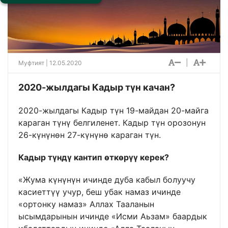
|
Муфтият | 12.05.2020
2020-жылдагы Кадыр түн качан?
2020-жылдагы Кадыр түн 19-майдан 20-майга
караган түнү белгиленет. Кадыр түн орозонун
26-күнүнөн 27-күнүнө караган түн.
Кадыр түндү кантип өткөрүү керек?
«Жума күнүнүн ичинде дуба кабыл болуучу
касиеттүү учур, беш убак намаз ичинде
«ортонку намаз» Аллах Тааланын
ысымдарынын ичинде «Исми Аьзам» баардык