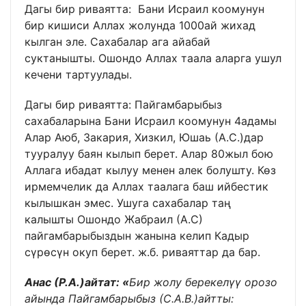
Дагы бир риваятта: Бани Исраил коомунун
бир кишиси Аллах жолунда 1000ай жихад
кылган эле. Сахабалар ага айабай
суктанышты. Ошондо Аллах таала аларга ушул
кечени тартуулады.
Дагы бир риваятта: Пайгамбарыбыз
сахабаларына Бани Исраил коомунун 4адамы
Алар Аюб, Закария, Хизкил, Юшаь (А.С.)дар
тууралуу баян кылып берет. Алар 80жыл бою
Аллага ибадат кылуу менен алек болушту. Көз
ирмемчелик да Аллах таалага баш ийбестик
кылышкан эмес. Ушуга сахабалар таң
калышты Ошондо Жабраил (А.С)
пайгамбарыбыздын жанына келип Кадыр
сүрөсүн окуп берет. ж.б. риваяттар да бар.
Анас (Р.А.)айтат: «
Бир жолу берекелүү орозо
айында Пайгамбарыбыз (С.А.В.)айтты: