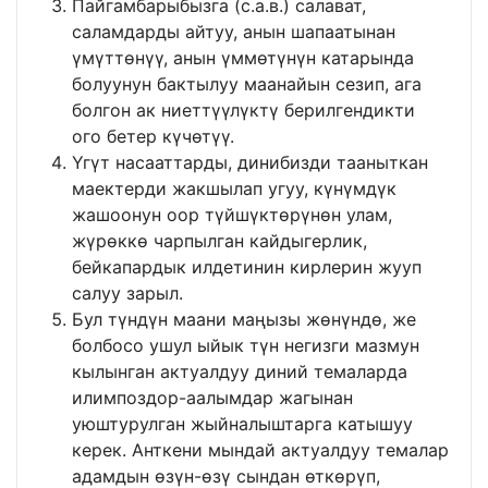
Пайгамбарыбызга (с.а.в.) салават,
саламдарды айтуу, анын шапаатынан
үмүттөнүү, анын үммөтүнүн катарында
болуунун бактылуу маанайын сезип, ага
болгон ак ниеттүүлүктү берилгендикти
ого бетер күчөтүү.
Үгүт насааттарды, динибизди тааныткан
маектерди жакшылап угуу, күнүмдүк
жашоонун оор түйшүктөрүнөн улам,
жүрөккө чарпылган кайдыгерлик,
бейкапардык илдетинин кирлерин жууп
салуу зарыл.
Бул түндүн маани маңызы жөнүндө, же
болбосо ушул ыйык түн негизги мазмун
кылынган актуалдуу диний темаларда
илимпоздор-аалымдар жагынан
уюштурулган жыйналыштарга катышуу
керек. Анткени мындай актуалдуу темалар
адамдын өзүн-өзү сындан өткөрүп,