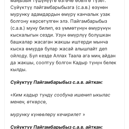
маңызын түшүнүүгө өзгөчө өбөлгө түзөт.
Сүйүктүү пайгамбарыбызга (с.а.в.) өзүнөн
мурунку адамдардын өмүрү канчалык узак
болгону көрсөтүлгөн элэ. Пайгамбарыбыз
(с.а.в.) муну билип, өз үммөтүнүн өмүрүнүн
кыскалыгын сезди. Узун өмүрлүү болушкан
башкалар жасаган жакшы иштерди мынча
кыска өмүрдө булар жасай алышпайт деп
ойлоду. Бул кезде Аллах Таала ага миң айдан
да жакшы, сооптуу болгон Кадыр түнүн белек
кылды.
Сүйүктүү Пайгамбарыбыз с.а.в. айткан:
«
Ким кадыр түндү сообуна ишенип ыкылас
менен, өткөрсө,
мурунку күнөөлөрү кечирилет
»
Сүйүктүү Пайгамбарыбыз с.а.в. айткан: