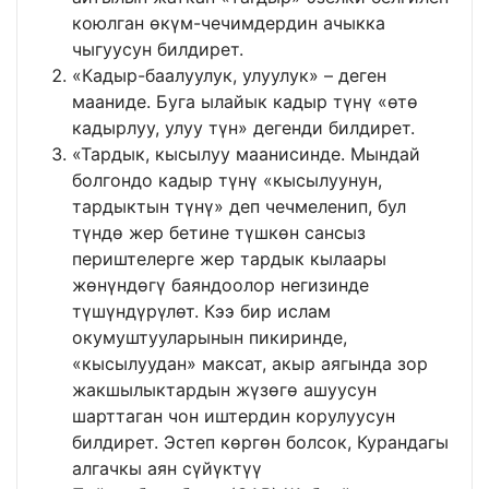
коюлган өкүм-чечимдердин ачыкка
чыгуусун билдирет.
«Кадыр-баалуулук, улуулук» – деген
мааниде. Буга ылайык кадыр түнү «өтө
кадырлуу, улуу түн» дегенди билдирет.
«Тардык, кысылуу маанисинде. Мындай
болгондо кадыр түнү «кысылуунун,
тардыктын түнү» деп чечмеленип, бул
түндө жер бетине түшкөн сансыз
периштелерге жер тардык кылаары
жөнүндөгү баяндоолор негизинде
түшүндүрүлөт. Кээ бир ислам
окумуштууларынын пикиринде,
«кысылуудан» максат, акыр аягында зор
жакшылыктардын жүзөгө ашуусун
шарттаган чон иштердин корулуусун
билдирет. Эстеп көргөн болсок, Курандагы
алгачкы аян сүйүктүү