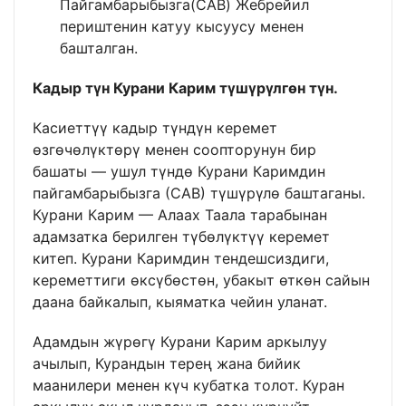
Пайгамбарыбызга(САВ) Жебрейил
периштенин катуу кысуусу менен
башталган.
Кадыр түн Курани Карим түшүрүлгөн түн.
Касиеттүү кадыр түндүн керемет
өзгөчөлүктөрү менен соопторунун бир
башаты — ушул түндө Курани Каримдин
пайгамбарыбызга (САВ) түшүрүлө баштаганы.
Курани Карим — Алаах Таала тарабынан
адамзатка берилген түбөлүктүү керемет
китеп. Курани Каримдин тендешсиздиги,
кереметтиги өксүбөстөн, убакыт өткөн сайын
даана байкалып, кыяматка чейин уланат.
Адамдын жүрөгү Курани Карим аркылуу
ачылып, Курандын терең жана бийик
маанилери менен күч кубатка толот. Куран