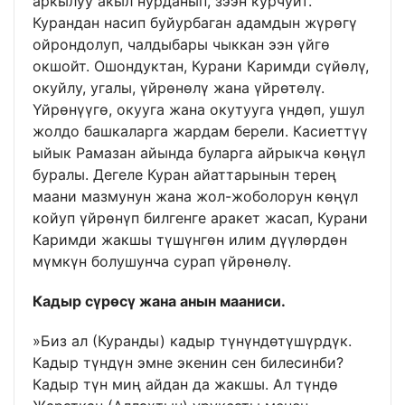
аркылуу акыл нурданып, зээн курчуйт.
Курандан насип буйурбаган адамдын жүрөгү
ойрондолуп, чалдыбары чыккан ээн үйгө
окшойт. Ошондуктан, Курани Каримди сүйөлү,
окуйлу, угалы, үйрөнөлү жана үйрөтөлү.
Үйрөнүүгө, окууга жана окутууга үндөп, ушул
жолдо башкаларга жардам берели. Касиеттүү
ыйык Рамазан айында буларга айрыкча көңүл
буралы. Дегеле Куран айаттарынын терең
маани мазмунун жана жол-жоболорун көңүл
койуп үйрөнүп билгенге аракет жасап, Курани
Каримди жакшы түшүнгөн илим дүүлөрдөн
мүмкүн болушунча сурап үйрөнөлү.
Кадыр с
ү
р
ө
с
ү
жана анын мааниси.
»Биз ал (Куранды) кадыр түнүндөтүшүрдүк.
Кадыр түндүн эмне экенин сен билесинби?
Кадыр түн миң айдан да жакшы. Ал түндө