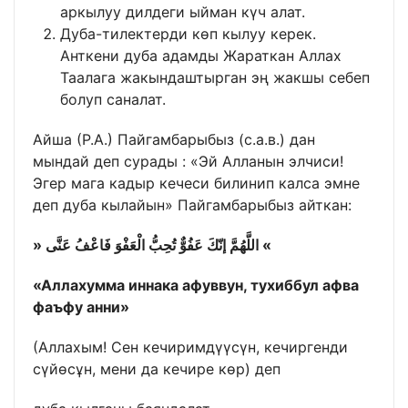
аркылуу дилдеги ыйман күч алат.
Дуба-тилектерди көп кылуу керек.
Анткени дуба адамды Жараткан Аллах
Таалага жакындаштырган эң жакшы себеп
болуп саналат.
Айша (Р.А.) Пайгамбарыбыз (с.а.в.) дан
мындай деп сурады : «Эй Алланын элчиси!
Эгер мага кадыр кечеси билинип калса эмне
деп дуба кылайын» Пайгамбарыбыз айткан:
» اللَّهُمَّ إنّكَ عَفُوٌّ تُحِبُّ الْعَفْوَ فَاعْفُ عَنَّى «
«Аллахумма иннака афуввун, тухиббул афва
фаъфу анни»
(Аллахым! Сен кечиримдүүсүн, кечиргенди
сүйөсұн, мени да кечире көр) деп