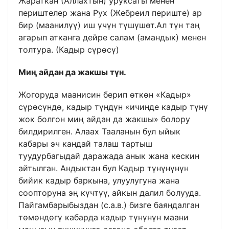
Жараткан (Аллахтын) уруксаты менен
периштелер жана Рух (Жебреил периште) ар
бир (маанилүү) иш үчүн түшүшөт.Ал түн таң
агарып атканга дейре салам (амандык) менен
толтура. (Кадыр сүрөсү)
Ми
ң
айдан да жакшы т
ү
н.
Жогоруда маанисин берип өткөн «Кадыр»
сүрөсүндө, кадыр түндүн «ичинде кадыр түнү
жок болгон миң айдан да жакшы» болору
билдирилген. Алаах Тааланын бул ыйык
кабары эч кандай талаш тартыш
туудурбагыдай даражада анык жана кескин
айтылган. Андыктан бул Кадыр түнүнүнүн
бийик кадыр баркына, улуулугуна жана
соопторуна эң күчтүү, айкын далил болууда.
Пайгамбарыбыздан (с.а.в.) бизге баяндалган
төмөндөгү кабарда кадыр түнүнүн маани