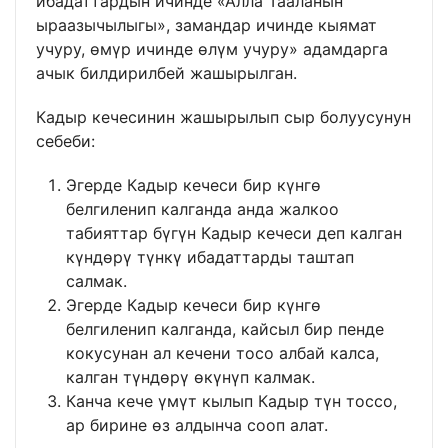
ибадаттардын ичинде «Алла Тааланын
ыраазычылыгы», замандар ичинде кыямат
учуру, өмүр ичинде өлүм учуру» адамдарга
ачык билдирилбей жашырылган.
Кадыр кечесинин жашырылып сыр болуусунун
себеби:
Эгерде Кадыр кечеси бир күнгө
белгиленип калганда анда жалкоо
табияттар бүгүн Кадыр кечеси деп калган
күндөрү түнкү ибадаттарды таштап
салмак.
Эгерде Кадыр кечеси бир күнгө
белгиленип калганда, кайсыл бир пенде
кокусунан ал кечени тосо албай калса,
калган түндөрү өкүнүп калмак.
Канча кече үмүт кылып Кадыр түн тоссо,
ар бирине өз алдынча сооп алат.