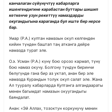
канчалаган сүйүнүчтүү кабарларга
ишенгендигине карабастан буттары шишип
кеткенче узун рекеттүү намаздарды
окугандыгына караганда бул иште бир нерсе
бар.
Умар (Р.А.) куптан намазын окуп келгенден
кийин түндөн баштап таң атканга дейре
намазда турат эле.
О.э. Усман (Р.А.) күнү бою орозо кармап, түнү
бою намаз окучу. Болгону түндүн биринчи
бөлүгүндө гана бир аз уктап, анан бир эле
намазда Курандын толук окуп салат эле. Жана
Ал тууралу кабарларда Куптанга алгандаараты
менен багымдат намазын окуугандыгы
баяндалат.
Анан: «Эй Аллах, тозоктун коркунучу менин