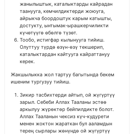
жанылыштык, каталыктарды кайрадан
таанууга, кемчилдиктерди жоюуга,
айрыкча боордоштук карым катышты,
достукту, ынтымак-ырашкерчиликти
күчөтүүгө өбөлгө түзөт.
Тообо, истигфар кылынууга тийиш.
Олуттуу түрдө өзүн-өзү текшерип,
каталыктардан кайтууга кайраттануу
керек.
Жакшылыкка жол тартуу багытында бекем
ишеним тургузуу тийиш.
Зикир тасбихтерди айтып, ой жүгүртүү
зарыл. Себеби Аллах Тааланы эстөө
аркылуу жүрөктөр бейпилдикте болот.
Аллах Тааланын чексиз күч-кудурети
менен жоктон жараткан бул ааламдын
терең сырлары жөнүндө ой жүгүртүү