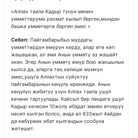
«
Аллах таала Кадыр түнүн менин
үммөттөрүмө рахмат кылып берген,мындан
башка үммөтөргө берген эмес
»
Себеп:
Пайгамбарыбыз мурдагы
үммөттөрдүн өмүрүн көрдү, алар өтө көп
жашашкан, ал эми Анын үммөтү аз жашайт
экен. Эгер Анын үммөтү өмүр бою жакшылык
кылса да, аларга тең келиши мүмкүн
эмес,ушуга Аллахтын сүйүктүү
пайгамбарынын көңүлү иренжиди. Анын
көңүлүн жибитүү үчүн Аллах таала ушул
кечени тартуулады. Кайсыл бир пендеге ушул
Кадыр кечесин 10жолу ибадат менен өткөрүү
насип кылган болсо, анда ал 833жыл 4айдан
да көбүрөөк ибат кылгандын сообуна
жетишет.