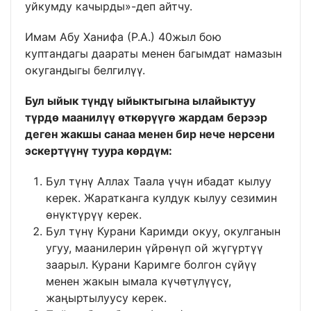
уйкумду качырды»-деп айтчу.
Имам Абу Ханифа (Р.А.) 40жыл бою
куптандагы даараты менен багымдат намазын
окугандыгы белгилүү.
Бул ыйык түндү ыйыктыгына ылайыктуу
түрдө маанилүү өткөрүүгө жардам
берээр
деген жакшы санаа менен бир нече нерсени
эскертүүнү туура көрдүм:
Бул түнү Аллах Таала үчүн ибадат кылуу
керек. Жаратканга кулдук кылуу сезимин
өнүктүрүү керек.
Бул түнү Курани Каримди окуу, окулганын
угуу, маанилерин үйрөнүп ой жүгүртүү
заарыл. Курани Каримге болгон сүйүү
менен жакын ымала күчөтүлүүсү,
жаңыртылуусу керек.