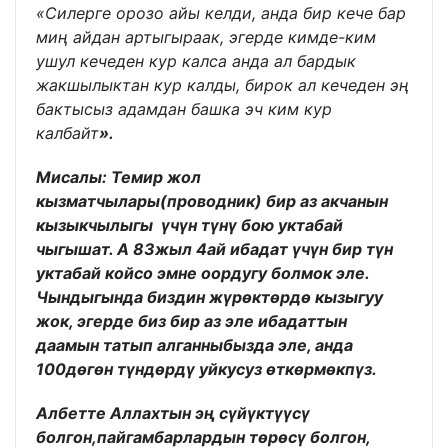
«Силерге орозо айы келди, анда бир кече бар
миң айдан артыгыраак, эгерде кимде-ким
ушул кечеден кур калса анда ал бардык
жакшылыктан кур калды, бирок ал кечеден эң
бактысыз адамдан башка эч ким кур
калбайт
».
Мисалы: Темир жол
кызматчылары(проводник) бир аз акчанын
кызыкчылыгы үчүн түнү бою уктабай
чыгышат. А 83жыл 4ай ибадат үчүн бир түн
уктабай койсо эмне оордугу болмок эле.
Чындыгында биздин жүрөктөрдө кызыгуу
жок, эгерде биз бир аз эле ибадаттын
даамын татып алганныбызда эле, анда
100дөгөн түндөрдү уйкусуз өткөрмөкпүз.
Албетте Аллахтын эң сүйүктүүсү
болгон,пайгамбарлардын төрөсү болгон,