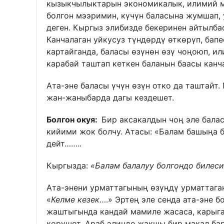
кызыкчылыктарын экономикалык, илимий м
болгон мээримин, күчүн баласына жумшап, 
деген. Кыргыз элибизде бекеринен айтылбас
Канчалаган уйкусуз түндөрдү өткөрүп, бапе
картайганда, баласы өзүнөн өзү чоңоюп, ил
карабай таштап кеткен баланын баасы канч
Ата-эне баласы үчүн өзүн отко да таштайт.
жан-жаныбарда дагы кездешет.
Болгон окуя:
Бир аксакалдын чоң эле бал
кийими жок болчу. Атасы: «Балам башыңа б
дейт……..
Кыргызда:
«Балам балалуу болгондо билеси
Ата-энени урматтагының өзүңдү урматтага
«
Келме кезек
….» Эртең эле сенда ата-эне б
жаштыгында кандай мамиле жасаса, карыг
көрүшөт. Араб элинде жакшы бир макал ба