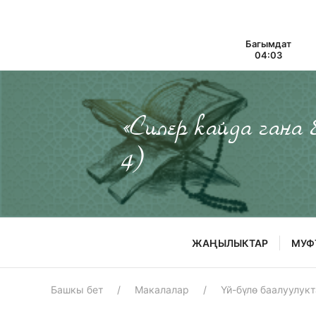
Багымдат
04:03
«Силер кайда гана
4)
ЖАҢЫЛЫКТАР
МУФ
Башкы бет
Макалалар
Үй-бүлө баалуулук