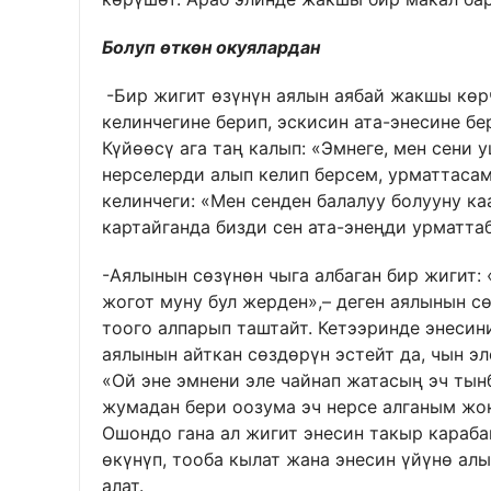
Болуп өткөн окуялардан
-Бир жигит өзүнүн аялын аябай жакшы көрч
келинчегине берип, эскисин ата-энесине бер
Күйөөсү ага таң калып: «Эмнеге, мен сени
нерселерди алып келип берсем, урматтасам
келинчеги: «Мен сенден балалуу болууну к
картайганда бизди сен ата-энеңди урматтаб
-Аялынын сөзүнөн чыга албаган бир жигит: 
жогот муну бул жерден»,– деген аялынын сө
тоого алпарып таштайт. Кетээринде энесин
аялынын айткан сөздөрүн эстейт да, чын эл
«Ой эне эмнени эле чайнап жатасың эч тынб
жумадан бери оозума эч нерсе алганым жок
Ошондо гана ал жигит энесин такыр карабай
өкүнүп, тооба кылат жана энесин үйүнө ал
алат.