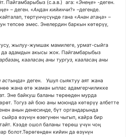
т. Пайгамбарыбыз (с.а.в.) ага: «
Энеңе
» -деген.
еңе
» – деген. «
Андан кийинчи
?» –дегенде.
 кайталап, төртүнчүсүндө гана «
Анан атаңа
» –
ун тепсөө эмес. Энелердин баркын көтөрүү,
усу, жылуу-жумшак мамилеге, урмат-сыйга
ир да адамдын акысы жок. Пайгамбарыбыз
арбазаң, кааласаң аны тургуз, кааласаң аны
н астында
» деген. Ушул сыяктуу аят жана
үнөө жана өтө жаман ыплас адамгерчиликке
ат. Эне байкуш баланы төрөөдөн мурда
рөт. Тогуз ай бою аны моюнда көтөрүү албетте
енен анын денесинде, бүт органдарында
 сыйра өзүнүн өзөгүнөн чыгып, кайра бир
тайт. Кээде ошол баланы төрөш үчүн чоң
шар болот.Төрөгөндөн кийин да өзүнүн