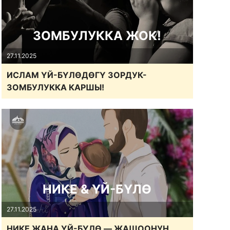
ЗОМБУЛУККА ЖОК!
27.11.2025
ИСЛАМ ҮЙ-БҮЛӨДӨГҮ ЗОРДУК-
ЗОМБУЛУККА КАРШЫ!
НИКЕ & ҮЙ-БҮЛӨ
27.11.2025
НИКЕ ЖАНА ҮЙ-БҮЛӨ — ЖАШООНУН