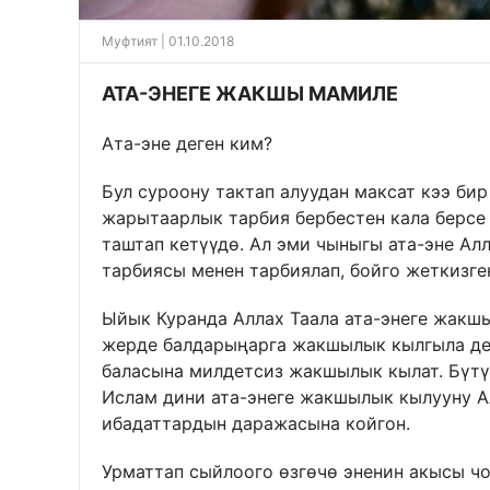
Муфтият | 01.10.2018
АТА-ЭНЕГЕ ЖАКШЫ МАМИЛЕ
Ата-эне деген ким?
Бул суроону тактап алуудан максат кээ би
жарытаарлык тарбия бербестен кала берсе
таштап кетүүдө. Ал эми чыныгы ата-эне Ал
тарбиясы менен тарбиялап, бойго жеткизге
Ыйык Куранда Аллах Таала ата-энеге жакшы
жерде балдарыңарга жакшылык кылгыла деп
баласына милдетсиз жакшылык кылат. Бүтү
Ислам дини ата-энеге жакшылык кылууну Ал
ибадаттардын даражасына койгон.
Урматтап сыйлоого өзгөчө эненин акысы чо