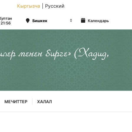
Кыргызча
|
Русский
Куптан
Календарь
21:56
илер менен бирге» (Хадид,
МЕЧИТТЕР
ХАЛАЛ