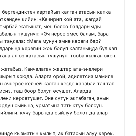
 бергендиктен картайып калган атасын капка
ткенден кийин: «Кечирип кой ата, жагдай
ктырбай жатышат, мен болсо балдарымды
абалын түшүнүп: «Эч нерсе эмес балам, бара
сы таңкала: «Мага мунун эмне кереги бар? –
балдарыңа керегиң жок болуп калганыңда бул кап
гана ал өз катасын түшүнүп, тооба кылган экен.
 жатабыз. Канчалаган жаштар ата-энелери
пшырып коюда. Аларга орой, адилетсиз мамиле
н эчнерсе келбей калган кезде карабай таштап
мсиз, таш боор болуп өсүшөт. Аларда
лени көрсөтүшөт. Эне сүтүн актабаган, анын
өрдүн сыйына, урматына татыктуу болсун.
ийлиги, күчү барында сыйлуу болот да алар
зинде кызматын кылып, ак батасын алуу керек.