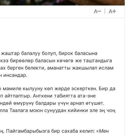
|
р жаштар балалуу болуп, бирок баласына
 кээ бирөөлөр баласын көчөгө же таштандыга
лах берген белекти, аманатты жакшылап ислам
н инсандар.
 мамиле кылууну көп жерде эскерткен. Бир да
 айтпаптыр. Анткени табиятта ата-эне
ндөй өмүрүнү балдары үчүн арнап өтүшөт.
ла Таалага моюн сунуудан кийинки эле эң чоң
ң. Пайгамбарыбызга бир сахаба келип: «
Мен