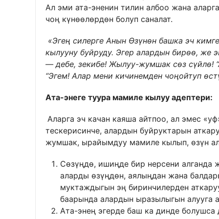
Ал эми ата-эненин тилин албоо жана аларг
чоң күнөөлөрдөн болуп саналат.
«
Эгең силерге Анын Өзүнөн башка эч ким
кылууну буйруду. Эгер алардын бирөө, же э
— дебе, зекибе! Жылуу-жумшак сөз сүйлө! 
“Эгем! Алар мени кичинемден чоңойтуп өстү
Ата-энеге туура мамиле кылуу адептери:
Аларга эч качан каяша айтпоо, ал эмес «уф
тескерисинче, алардын буйруктарын аткару
жумшак, ырайымдуу мамиле кылып, өзүн ал
Сөзүңдө, ишиңде бир нерсени алганда 
аларды өзүңдөн, аялыңдан жана балдар
муктаждыгын эң биринчилерден аткаруу
баарында алардын ыразылыгын алууга а
Ата-энең эгерде баш ка динде болушса