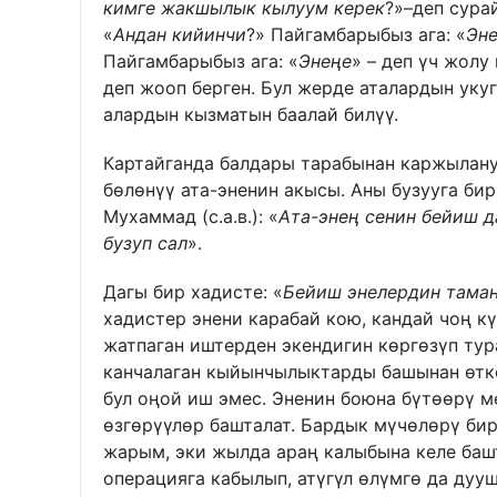
кимге жакшылык кылуум керек
?»–деп сурай
«
Андан кийинчи
?» Пайгамбарыбыз ага: «
Эн
Пайгамбарыбыз ага: «
Энеңе
» – деп үч жолу
деп жооп берген. Бул жерде аталардын укуг
алардын кызматын баалай билүү.
Картайганда балдары тарабынан каржылану
бөлөнүү ата-эненин акысы. Аны бузууга б
Мухаммад (с.а.в.): «
Ата-энең сенин бейиш д
бузуп сал
».
Дагы бир хадисте: «
Бейиш энелердин тама
хадистер энени карабай кою, кандай чоң к
жатпаган иштерден экендигин көргөзүп тур
канчалаган кыйынчылыктарды башынан өткө
бул оңой иш эмес. Эненин боюна бүтөөрү м
өзгөрүүлөр башталат. Бардык мүчөлөрү бир
жарым, эки жылда араң калыбына келе баш
операцияга кабылып, атүгүл өлүмгө да дуу