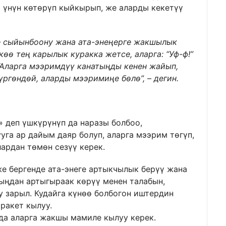
а үнүн көтөрүп кыйкырып, же аларды кекетүү
ге сыйынбоону жана ата-энеңерге жакшылык
көө тең карылык куракка жетсе, аларга: “Уф-ф!”
“Аларга мээримдүү канатыңды кенен жайып,
ргөндөй, аларды мээримиңе бөлө”, – дегин.
» деп үшкүрүнүп да наразы болбоо,
уга ар дайым даяр болуп, аларга мээрим төгүп,
ардан төмөн сезүү керек.
же бергенде ата-энеге артыкчылык берүү жана
ыңдан артыгыраак көрүү менен талабын,
 зарыл. Кудайга күнөө болбогон иштердин
ракет кылуу.
 да аларга жакшы мамиле кылуу керек.