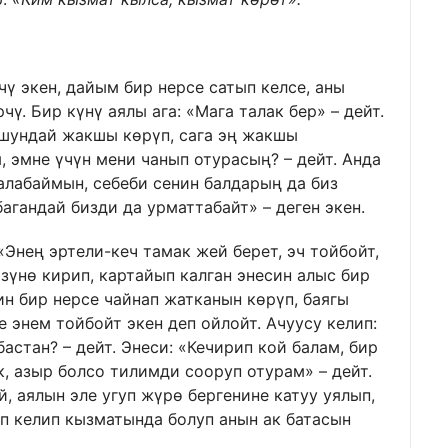
ү экен, дайым бир нерсе сатып келсе, аны
чү. Бир күнү аялы ага: «Мага талак бер» – дейт.
 ушундай жакшы көрүп, сага эң жакшы
, эмне үчүн мени чанып отурасың? – дейт. Анда
аалабаймын, себеби сенин балдарың да биз
агандай бизди да урматтабайт» – деген экен.
«Энең эртели-кеч тамак жей берет, эч тойбойт,
зүнө кирип, картайып калган энесин алыс бир
ин бир нерсе чайнап жатканын көрүп, баягы
е энем тойбойт экен деп ойлойт. Ачуусу келип:
астан? – дейт. Энеси: «Кечирип кой балам, бир
, азыр болсо тилимди сооруп отурам» – дейт.
, аялын эле угуп жүрө бергенине катуу уялып,
ып келип кызматында болуп анын ак батасын