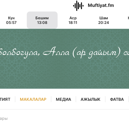
Muftiyat.fm
Күн
Бешим
Аср
Шам
05:57
13:08
18:11
20:24
 болбогула, Алла (ар дайым) с
ТИЯТ
МАКАЛАЛАР
МЕДИА
АЖЫЛЫК
ФАТВА
тары