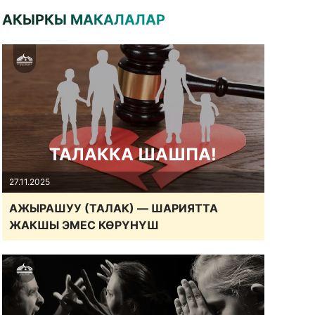
АКЫРКЫ МАКАЛАЛАР
ТАЛАККА ШАШПА!
27.11.2025
АЖЫРАШУУ (ТАЛАК) — ШАРИЯТТА
ЖАКШЫ ЭМЕС КӨРҮНҮШ