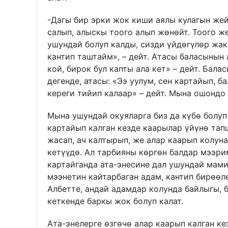
-Дагы бир эрки жок киши аялы кулагын жей
салып, алыскы тоого алып жөнөйт. Тоого же
ушундай болуп калды, сизди үйдөгүлөр жа
кантип таштайм», – дейт. Атасы баласынын 
кой, бирок бул капты ала кет» – дейт. Бала
дегенде, атасы: «Ээ уулум, сен картайып, 
кереги тийип калаар» – дейт. Мына ошондо 
Мына ушундай окуяларга биз да күбө болуп
картайып калган кезде каарылар үйүнө та
жасап, ач калтырып, же алар каарып колуна
кетүүдө. Ал тарбияны көргөн балдар мээри
картайганда ата-энесине дал ушундай мами
мээнетин кайтарбаган адам, кантип бирөөл
Албетте, андай адамдар колунда байлыгы, б
кеткенде баркы жок болуп калат.
Ата-энелерге өзгөчө алар каарып калган ке