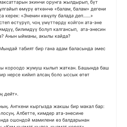
аксаттарын экинчи орунга жылдырып, бүт
улгайып өмүрү өткөнчө «балам, балам» дегени
а керек: «
Эненин көңүлү балада деп
……»
степ өстүрүп, чоң үмүттөрдү койгон ата-эне
имдүү, билимдүү болуп калгансып, ата-энесин
а? Анын ыйманы, акылы кайда?
 Мындай табият бир гана адам баласында эмес
асы короодо жумуш кылып жаткан. Башында баш
ир нерсе кийип алсаң боло ыссык өтөт
ң дейт».
ның. Анткени кыргызда жакшы бир макал бар:
олосуң. Албетте, кимдер ата-энесине
анда ошондой мамилени өз балдарынан
р:
«Ким кызмат кылса, кызмат көрөт».