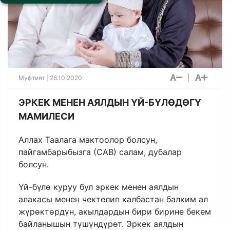
|
Муфтият | 26.10.2020
ЭРКЕК МЕНЕН АЯЛДЫН ҮЙ-БҮЛӨДӨГҮ
МАМИЛЕСИ
Аллах Таалага мактоолор болсун,
пайгамбарыбызга (САВ) салам, дубалар
болсун.
Үй-бүлө куруу бул эркек менен аялдын
алакасы менен чектелип калбастан балким ал
жүрөктөрдүн, акылдардын бири бирине бекем
байланышын түшүндүрөт. Эркек аялдын