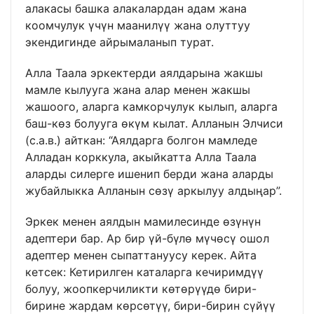
алакасы башка алакалардан адам жана
коомчулук үчүн маанилүү жана олуттуу
экендигинде айрымаланып турат.
Алла Таала эркектерди аялдарына жакшы
мамле кылууга жана алар менен жакшы
жашоого, аларга камкорчулук кылып, аларга
баш-көз болууга өкүм кылат. Алланын Элчиси
(с.а.в.) айткан: “Аялдарга болгон мамледе
Алладан корккула, акыйкатта Алла Таала
аларды силерге ишенип берди жана аларды
жубайлыкка Алланын сөзү аркылуу алдыңар”.
Эркек менен аялдын мамилесинде өзүнүн
адептери бар. Ар бир үй-бүлө мүчөсү ошол
адептер менен сыпаттануусу керек. Айта
кетсек: Кетирилген каталарга кечиримдүү
болуу, жоопкерчиликти көтөрүүдө бири-
бирине жардам көрсөтүү, бири-бирин сүйүү