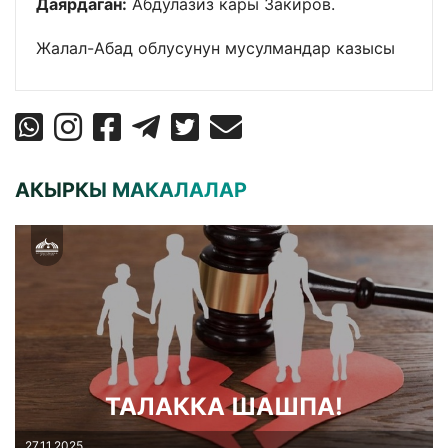
Даярдаган:
Абдулазиз кары Закиров.
Жалал-Абад облусунун мусулмандар казысы
АКЫРКЫ МАКАЛАЛАР
ТАЛАККА ШАШПА!
27.11.2025