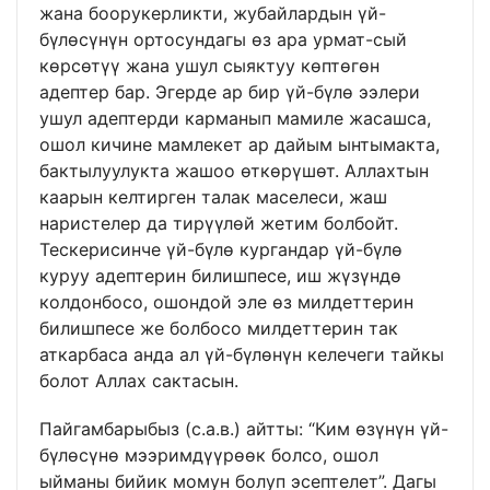
жана боорукерликти, жубайлардын үй-
бүлөсүнүн ортосундагы өз ара урмат-сый
көрсөтүү жана ушул сыяктуу көптөгөн
адептер бар. Эгерде ар бир үй-бүлө ээлери
ушул адептерди карманып мамиле жасашса,
ошол кичине мамлекет ар дайым ынтымакта,
бактылуулукта жашоо өткөрүшөт. Аллахтын
каарын келтирген талак маселеси, жаш
наристелер да тирүүлөй жетим болбойт.
Тескерисинче үй-бүлө кургандар үй-бүлө
куруу адептерин билишпесе, иш жүзүндө
колдонбосо, ошондой эле өз милдеттерин
билишпесе же болбосо милдеттерин так
аткарбаса анда ал үй-бүлөнүн келечеги тайкы
болот Аллах сактасын.
Пайгамбарыбыз (с.а.в.) айтты: “Ким өзүнүн үй-
бүлөсүнө мээримдүүрөөк болсо, ошол
ыйманы бийик момун болуп эсептелет”. Дагы