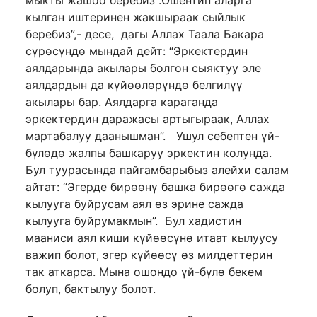
мыкты жашоо беребиз .Ошентип аларга
кылган иштеринен жакшыраак сыйлык
беребиз”,- десе, дагы Аллах Таала Бакара
сүрөсүндө мындай дейт: “Эркектердин
аялдарында акылары болгон сыяктуу эле
аялдардын да күйөөлөрүндө белгилүү
акылары бар. Аялдарга караганда
эркектердин даражасы артыгыраак, Аллах
мартабалуу даанышман”. Ушул себептен үй-
бүлөдө жалпы башкаруу эркектин колунда.
Бул туурасында пайгамбарыбыз алейхи салам
айтат: “Эгерде бирөөнү башка бирөөгө сажда
кылууга буйрусам аял өз эрине сажда
кылууга буйрумакмын”. Бул хадистин
мааниси аял киши күйөөсүнө итаат кылуусу
важип болот, эгер күйөөсү өз милдеттерин
так аткарса. Мына ошондо үй-бүлө бекем
болуп, бактылуу болот.