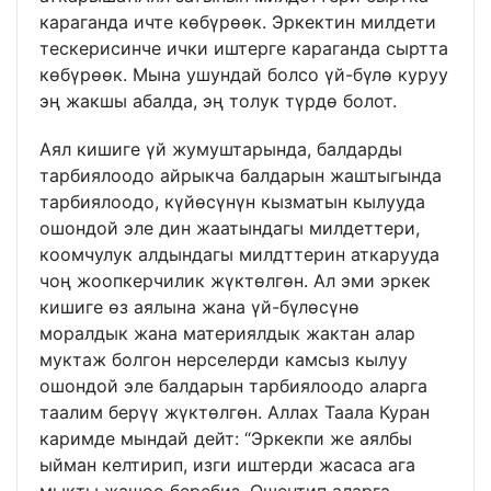
караганда ичте көбүрөөк. Эркектин милдети
тескерисинче ички иштерге караганда сыртта
көбүрөөк. Мына ушундай болсо үй-бүлө куруу
эң жакшы абалда, эң толук түрдө болот.
Аял кишиге үй жумуштарында, балдарды
тарбиялоодо айрыкча балдарын жаштыгында
тарбиялоодо, күйөсүнүн кызматын кылууда
ошондой эле дин жаатындагы милдеттери,
коомчулук алдындагы милдттерин аткарууда
чоң жоопкерчилик жүктөлгөн. Ал эми эркек
кишиге өз аялына жана үй-бүлөсүнө
моралдык жана материялдык жактан алар
муктаж болгон нерселерди камсыз кылуу
ошондой эле балдарын тарбиялоодо аларга
таалим берүү жүктөлгөн. Аллах Таала Куран
каримде мындай дейт: “Эркекпи же аялбы
ыйман келтирип, изги иштерди жасаса ага