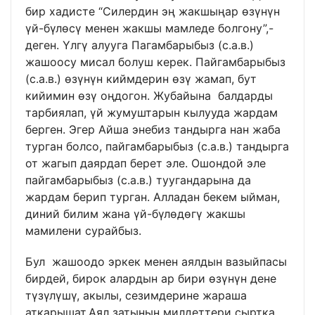
бир хадисте “Силердин эң жакшыңар өзүнүн
үй-бүлөсү менен жакшы мамледе болгону”,-
деген. Үлгү алууга Пагамбарыбыз (с.а.в.)
жашоосу мисал болуш керек. Пайгамбарыбыз
(с.а.в.) өзүнүн киймдерин өзү жамап, бут
кийимин өзү оңдогон. Жубайына балдарды
тарбиялап, үй жумуштарын кылууда жардам
берген. Эгер Айша энебиз тандырга нан жаба
турган болсо, пайгамбарыбыз (с.а.в.) тандырга
от жагып даярдап берет эле. Ошондой эле
пайгамбарыбыз (с.а.в.) туугандарына да
жардам берип турган. Алладан бекем ыйман,
диний билим жана үй-бүлөдөгү жакшы
мамилени сурайбыз.
Бул жашоодо эркек менен аялдын вазыйпасы
бирдей, бирок алардын ар бири өзүнүн дене
түзүлүшү, акылы, сезимдерине жараша
аткарышат.Аял затынын милдеттери сыртка