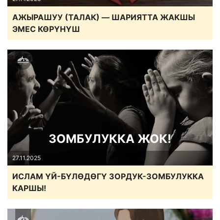
АЖЫРАШУУ (ТАЛАК) — ШАРИЯТТА ЖАКШЫ
ЭМЕС КӨРҮНҮШ
ЗОМБУЛУККА ЖОК!
27.11.2025
ИСЛАМ ҮЙ-БҮЛӨДӨГҮ ЗОРДУК-ЗОМБУЛУККА
КАРШЫ!