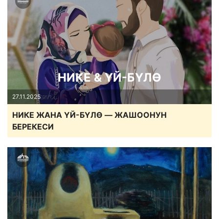
НИКЕ & ҮЙ-БҮЛӨ
27.11.2025
НИКЕ ЖАНА ҮЙ-БҮЛӨ — ЖАШООНУН
БЕРЕКЕСИ