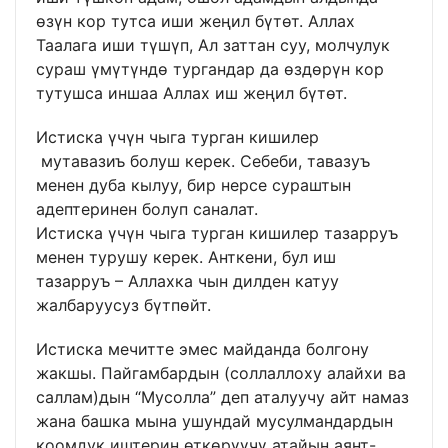
өзүн кор тутса иши жеңил бүтөт. Аллах
Таалага иши түшүп, Ал заттан суу, молчулук
сураш үмүтүндө тургандар да өздөрүн кор
тутушса иншаа Аллах иш жеңил бүтөт.
Истиска үчүн чыга турган кишилер
мутавазиъ болуш керек. Себеби, тавазуъ
менен дуба кылуу, бир нерсе сураштын
адептеринен болуп саналат.
Истиска үчүн чыга турган кишилер тазарруъ
менен турушу керек. Анткени, бул иш
тазарруъ – Аллахка чын дилден катуу
жалбаруусуз бүтпөйт.
Истиска мечитте эмес майданда болгону
жакшы. Пайгамбардын (соллаллоху алайхи ва
саллам)дын “Мусолла” деп аталуучу айт намаз
жана башка мына ушундай мусулмандардын
коомдук иштерин өткөрүүчү атайын аянт-