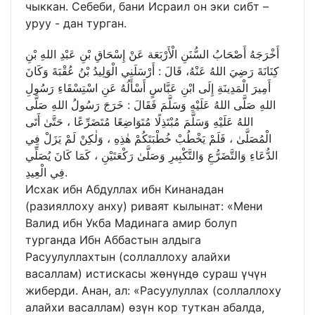
чыккан. Себеби, бани Исраил он эки сибт –
уруу - дан турган.
أَخْرَجَهُ أَصْحَابُ السُّنَنِ الْأَرْبَعَة عَنْ إِسْحَاقِ بْنِ عَبْدِ اللهِ بْنِ
كِنَانَةَ رَضِيَ اللهُ عَنْهُ، قَالَ : أَرْسَلَنِي الْوَلِيدُ بْنُ عُقْبَةَ وَكَانَ
أَمِيرَ الْمَدِينَةِ إِلَى ابْنِ عَبَّاسٍ أَسْأَلُهُ عَنِ اسْتِسْقَاءِ رَسُولِ
اللهِ صَلَّى اللهُ عَلَيْهِ وَسَلَّمَ فَقَالَ : خَرَجَ رَسُولُ اللهِ صَلَّى
اللهُ عَلَيْهِ وَسَلَّمَ مُبْتَذِلًا مُتَوَاضِعًا مُتَضَرِّعًا ، حَتَّىٰ أَتَى
الْمُصَلَّىٰ ، فَلَمْ يَخْطُبْ خُطْبَتَكُمْ هٰذِهِ ، وَلٰكِنْ لَمْ يَزَلْ فِي
الدُّعَاءِ وَالتَّضَرُّعِ وَالتَّكْبِيرِ وَصَلَّىٰ رَكْعَتَيْنِ ، كَمَا كَانَ يُصَلِّي
فِي الْعِيدِ.
Исхак ибн Абдуллах ибн Кинанадан
(разияллоху анху) риваят кылынат: «Мени
Валид ибн Укба Мадинага амир болуп
турганда Ибн Аббастын алдыга
Расуулуллахтын (соллаллоху алайхи
васаллам) истискасы жөнүндө сураш үчүн
жиберди. Анан, ал: «Расуулуллах (соллаллоху
алайхи васаллам) өзүн кор туткан абалда,