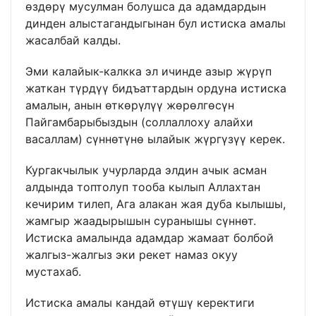
өздөрү мусулман болушса да адамдардын
динден алыстагандыгынан бул истиска амалы
жасалбай калды.
Эми калайык-калкка эл ичинде азыр жүрүп
жаткан түрдүү бидъаттардын ордуна истиска
амалын, анын өткөрүлүү жөрөлгөсүн
Пайгамбарыбыздын (соллаллоху алайхи
васаллам) сүннөтүнө ылайык жүргүзүү керек.
Кургакчылык учурларда элдин ачык асман
алдында топтолуп тооба кылып Аллахтан
кечирим тилеп, Ага алакан жая дуба кылышы,
жамгыр жаадырышын суранышы сүннөт.
Истиска амалында адамдар жамаат болбой
жалгыз-жалгыз эки рекет намаз окуу
мустахаб.
Истиска амалы кандай өтүшү керектиги