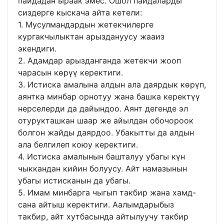
пайдадан ыраак эмес. Ошол пайдаларды
сиздерге кыскача айта кетели:
1. Мусулмандардын жетекчилерге
кургакчылыктан арыздануусу жааиз
экендиги.
2. Адамдар арызданганда жетекчи жооп
чарасын көрүү керектиги.
3. Истиска амалына алдын ала даярдык көрүп,
аянтка минбар орнотуу жана башка керектүү
нерселерди да дайындоо. Аянт дегенде эл
отурукташкан шаар же айылдан обочороок
болгон жайды даярдоо. Убакытты да алдын
ала белгилеп коюу керектиги.
4. Истиска амалынын башталуу убагы күн
чыккандан кийин болуусу. Айт намазынын
убагы истисканын да убагы.
5. Имам минбарга чыгып такбир жана хамд-
сана айтыш керектиги. Аалымдарыбыз
такбир, айт хутбасында айтылуучу такбир