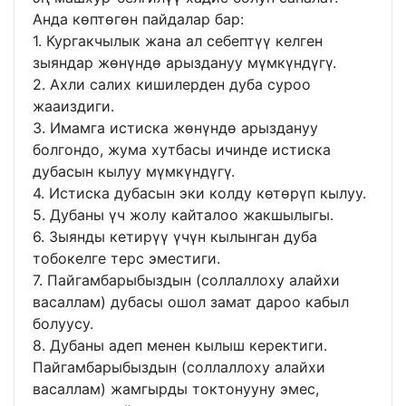
Анда көптөгөн пайдалар бар:
1. Кургакчылык жана ал себептүү келген
зыяндар жөнүндө арыздануу мүмкүндүгү.
2. Ахли салих кишилерден дуба суроо
жааиздиги.
3. Имамга истиска жөнүндө арыздануу
болгондо, жума хутбасы ичинде истиска
дубасын кылуу мүмкүндүгү.
4. Истиска дубасын эки колду көтөрүп кылуу.
5. Дубаны үч жолу кайталоо жакшылыгы.
6. Зыянды кетирүү үчүн кылынган дуба
тобокелге терс эместиги.
7. Пайгамбарыбыздын (соллаллоху алайхи
васаллам) дубасы ошол замат дароо кабыл
болуусу.
8. Дубаны адеп менен кылыш керектиги.
Пайгамбарыбыздын (соллаллоху алайхи
васаллам) жамгырды токтонууну эмес,