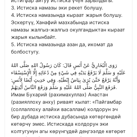
истигфар айтуу истиска үчүн зарылдыгы.
3. Истиска намазы эки рекет болушу.
4. Истиска намазында кыраат жарыя болушу.
Эскертүү, Ханафий мазхабында истиска
намазы жалгыз-жалгыз окулгандыктан кыраат
жарыя кылынбайт.
5. Истиска намазында азан да, икомат да
болбостугу.
رَوَى الْبُخَارِيُّ عَنْ أَنَسٍ قَالَ: كَانَ رَسُولُ اللهِ صَلَّى اللهُ
عَلَيْهِ وَ سَلَّمَ لَا يَرْفَعُ يَدَيْهِ فِي شَيْءٍ مِنْ دُعَائِهِ إِلَّا الْإِسْتِسْقَاء
وَأَنَّهُ يَرْفَعُ حَتَّىٰ يُرَىٰ بِيَاضُ إِبْطَيْهِ. وَفِي حَدِيثٍ أَيْضًا لِأَنَسٍ:
فَرَفَعَ النَّبِيُّ صَلَّى اللهُ عَلَيْهِ وَ سَلَّمَ وَرَفَعَ النَّاسُ أَيْدِيَهُمْ.
Имам Бухарий (рахимахуллах) Анастан
(разияллоху анху) риваят кылат: «Пайгамбар
(соллаллоху алайхи васаллам) колдорун эч
бир дубада истиска дубасында көтөргөндөй
көтөрчү эмес. Истискада колдорун эки
колтугунун агы көрүнгүдөй деңгээлде көтөрөт