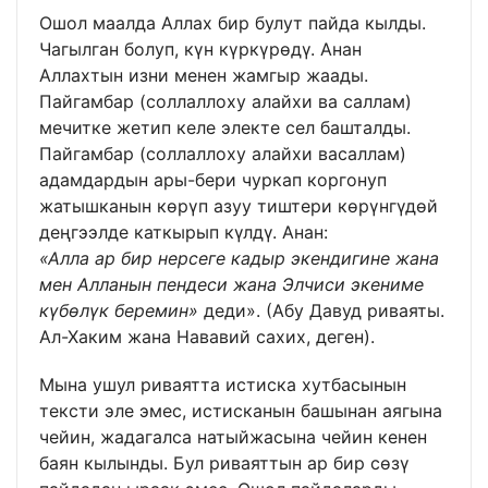
Ошол маалда Аллах бир булут пайда кылды.
Чагылган болуп, күн күркүрөдү. Анан
Аллахтын изни менен жамгыр жаады.
Пайгамбар (соллаллоху алайхи ва саллам)
мечитке жетип келе электе сел башталды.
Пайгамбар (соллаллоху алайхи васаллам)
адамдардын ары-бери чуркап коргонуп
жатышканын көрүп азуу тиштери көрүнгүдөй
деңгээлде каткырып күлдү. Анан:
«Алла ар бир нерсеге кадыр экендигине жана
мен Алланын пендеси жана Элчиси экениме
күбөлүк беремин»
деди». (Абу Давуд риваяты.
Ал-Хаким жана Нававий сахих, деген).
Мына ушул риваятта истиска хутбасынын
тексти эле эмес, истисканын башынан аягына
чейин, жадагалса натыйжасына чейин кенен
баян кылынды. Бул риваяттын ар бир сөзү