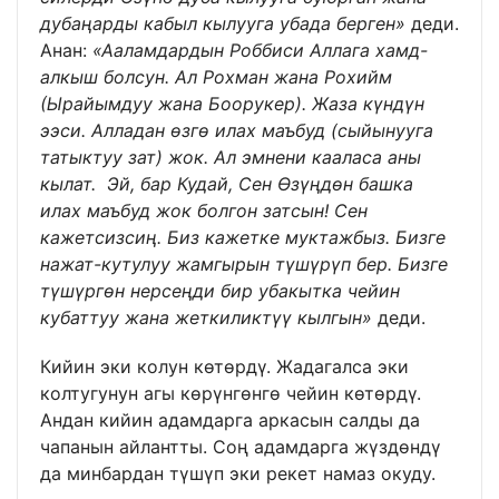
дубаңарды кабыл кылууга убада берген»
деди.
Анан:
«Ааламдардын Роббиси Аллага хамд-
алкыш болсун. Ал Рохман жана Рохийм
(Ырайымдуу жана Боорукер). Жаза күндүн
ээси. Алладан өзгө илах маъбуд (сыйынууга
татыктуу зат) жок. Ал эмнени кааласа аны
кылат. Эй, бар Кудай, Сен Өзүңдөн башка
илах маъбуд жок болгон затсын! Сен
кажетсизсиң. Биз кажетке муктажбыз. Бизге
нажат-кутулуу жамгырын түшүрүп бер. Бизге
түшүргөн нерсеңди бир убакытка чейин
кубаттуу жана жеткиликтүү кылгын»
деди.
Кийин эки колун көтөрдү. Жадагалса эки
колтугунун агы көрүнгөнгө чейин көтөрдү.
Андан кийин адамдарга аркасын салды да
чапанын айлантты. Соң адамдарга жүздөндү
да минбардан түшүп эки рекет намаз окуду.