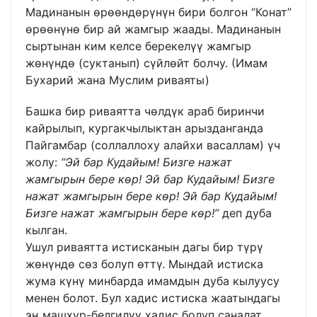
Мадинанын өрөөндөрүнүн бири болгон “Конат”
өрөөнүнө бир ай жамгыр жаады. Мадинанын
сыртынан ким келсе берекелүү жамгыр
жөнүндө (суктанып) сүйлөйт болчу. (Имам
Бухарий жана Муслим риваяты)
Башка бир риваятта чөлдүк араб биринчи
кайрылып, кургакчылыктан арызданганда
Пайгамбар (соллаллоху алайхи васаллам) үч
жолу:
“Эй бар Кудайым! Бизге нажат
жамгырын бере көр! Эй бар Кудайым! Бизге
нажат жамгырын бере көр! Эй бар Кудайым!
Бизге нажат жамгырын бере көр!”
деп дуба
кылган.
Ушул риваятта истисканын дагы бир түрү
жөнүндө сөз болуп өттү. Мындай истиска
жума күнү минбарда имамдын дуба кылуусу
менен болот. Бул хадис истиска жаатындагы
эң машхур-белгилүү хадис болуп саналат.