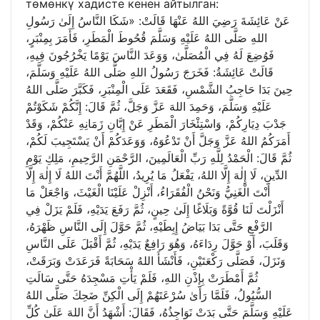
төмөнкү хадисте кенен айтылган:
عَنْ عَائِشَةَ رَضِيَ اللهُ عَنْهَا قَالَتْ: «شَكَا النَّاسُ إِلَىٰ رَسُولِ
اللهِ صَلَّى اللهُ عَلَيْهِ وَسَلَّمَ قُحُوطَ الْمَطَرِ، فَأَمَرَ بِمِنْبَرٍ،
فَوُضِعَ لَهُ فِي الْمُصَلَّىٰ، وَوَعَدَ النَّاسَ يَوْمًا يَخْرُجُونَ فِيهِ،
قَالَتْ عَائِشَةُ: فَخَرَجَ رَسُولُ اللهِ صَلَّى اللهُ عَلَيْهِ وَسَلَّمَ،
حِينَ بَدَا حَاجِبُ الشَّمْسِ، فَقَعَدَ عَلَى الْمِنْبَرِ، فَكَبَّرَ صَلَّى اللهُ
عَلَيْهِ وَسَلَّمَ، وَحَمِدَ اللهَ عَزَّ وَجَلَّ، ثُمَّ قَالَ: إِنَّكُمْ شَكَوْتُمْ
جَدْبَ دِيَارِكُمْ، وَاسْتِئْخَارَ الْمَطَرِ عَنْ إِبَّانِ زَمَانِهِ عَنْكُمْ، وَقَدْ
أَمَرَكُمُ اللهُ عَزَّ وَجَلَّ أَنْ تَدْعُوَهُ، وَوَعَدَكُمْ أَنْ يَسْتَجِيبَ لَكُمْ،
ثُمَّ قَالَ: الْحَمْدُ لِلَّهِ رَبِّ الْعَالَمِينَ، الرَّحْمَنِ الرَّحِيمِ، مَلِكِ يَوْمِ
الدِّينِ، لَا إِلٰهَ إِلَّا اللهُ، يَفْعَلُ مَا يُرِيدُ، اللَّهُمَّ أَنْتَ اللهُ لَا إِلٰهَ إِلَّا
أَنْتَ الْغَنِيُّ وَنَحْنُ الْفُقَرَاءُ، أَنْزِلْ عَلَيْنَا الْغَيْثَ، وَاجْعَلْ مَا
أَنْزَلْتَ لَنَا قُوَّةً وَبَلَاغًا إِلَىٰ حِينٍ، ثُمَّ رَفَعَ يَدَيْهِ، فَلَمْ يَزَلْ فِي
الرَّفْعِ حَتَّى بَدَا بَيَاضُ إِبِطَيْهِ، ثُمَّ حَوَّلَ إِلَى النَّاسِ ظَهْرَهُ،
وَقَلَبَ، أَوْ حَوَّلَ رِدَاءَهُ، وَهُوَ رَافِعٌ يَدَيْهِ، ثُمَّ أَقْبَلَ عَلَى النَّاسِ
وَنَزَلَ، فَصَلَّى رَكْعَتَيْنِ، فَأَنْشَأَ اللهُ سَحَابَةً فَرَعَدَتْ وَبَرَقَتْ،
ثُمَّ أَمْطَرَتْ بِإِذْنِ اللهِ، فَلَمْ يَأْتِ مَسْجِدَهُ حَتَّى سَالَتِ
السُّيُولُ، فَلَمَّا رَأَىٰ سُرْعَتَهُمْ إِلَى الْكِنِّ ضَحِكَ صَلَّى اللهُ
عَلَيْهِ وَسَلَّمَ حَتَّى بَدَتْ نَوَاجِذُهُ، فَقَالَ: أَشْهَدُ أَنَّ اللهَ عَلَىٰ كُلِّ