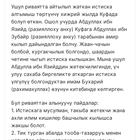
Ушул риваятта айтылып жаткан истиска
алтымыш төртүнчү хижрий жылда Куфада
болуп өткөн. Ошол учурда Абдуллах ибн
Язийд (разияллоху анху) Куфага Абдуллах ибн
Зубайр (разияллоху анху) тарабынан амир
кылып дайындалган болчу. Жаан-чачын
болбой, кургакчылык болгондо, шаардын
четине чыгып истиска кылышкан. Мына ушул
Абдулла ибн Язийддин жетекчилигинде, үч
улуу сахаба биргеликте аткарган истиска
үлгүлүү болгондуктан имам Бухарий
(рахимахуллах) өзүнүн китебинде келтирген.
Бул риваяттан алынуучу пайдалар:
1. Истискага мусулман, такыба жетекчи жана
ахли илим кишилер башчылык кылышса
жакшы болот.
2. Тик турган абалда тооба-тазарруъ менен