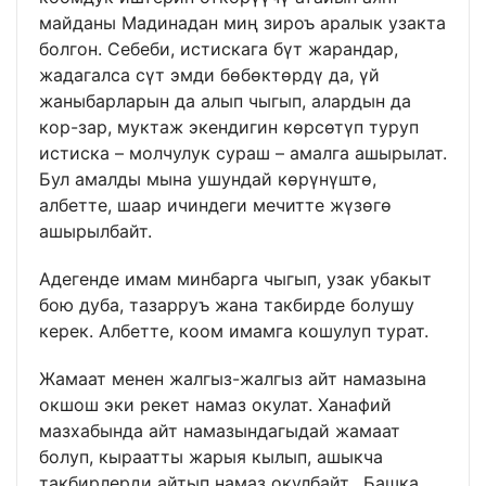
майданы Мадинадан миң зироъ аралык узакта
болгон. Себеби, истискага бүт жарандар,
жадагалса сүт эмди бөбөктөрдү да, үй
жаныбарларын да алып чыгып, алардын да
кор-зар, муктаж экендигин көрсөтүп туруп
истиска – молчулук сураш – амалга ашырылат.
Бул амалды мына ушундай көрүнүштө,
албетте, шаар ичиндеги мечитте жүзөгө
ашырылбайт.
Адегенде имам минбарга чыгып, узак убакыт
бою дуба, тазарруъ жана такбирде болушу
керек. Албетте, коом имамга кошулуп турат.
Жамаат менен жалгыз-жалгыз айт намазына
окшош эки рекет намаз окулат. Ханафий
мазхабында айт намазындагыдай жамаат
болуп, кыраатты жарыя кылып, ашыкча
такбирлерди айтып намаз окулбайт. Башка