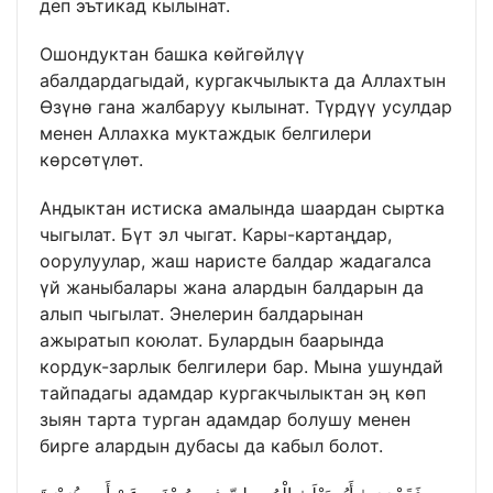
деп эътикад кылынат.
Ошондуктан башка көйгөйлүү
абалдардагыдай, кургакчылыкта да Аллахтын
Өзүнө гана жалбаруу кылынат. Түрдүү усулдар
менен Аллахка муктаждык белгилери
көрсөтүлөт.
Андыктан истиска амалында шаардан сыртка
чыгылат. Бүт эл чыгат. Кары-картаңдар,
оорулуулар, жаш наристе балдар жадагалса
үй жаныбалары жана алардын балдарын да
алып чыгылат. Энелерин балдарынан
ажыратып коюлат. Булардын баарында
кордук-зарлык белгилери бар. Мына ушундай
тайпадагы адамдар кургакчылыктан эң көп
зыян тарта турган адамдар болушу менен
бирге алардын дубасы да кабыл болот.