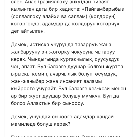
эле». Анас (разияллоху анху)дан риваят
кылынган дагы бир хадисте: «Пайгамбарыбыз
(соллаллоху алайхи ва саллам) (колдорун)
көтөргөндө, адамдар да колдорун көтөрчү»
деп айтылган.
Демек, истиска учурунда тазарруъ жана
жалбарууну эң жогорку чокусуна чыгаруу
керек. Чындыгында кургакчылык, суусуздук
чоң апаат. Бул балээге дуушар болгон журтта
ырыскы кемип, ачарчылык болуп, өсүмдүк,
жан-жаныбар жана инсаният ааламы
кыйроого учурайт. Бул балээге кез-кези менен
ар бир журт дуушар болушу мүмкүн. Бул да
болсо Аллахтын бир сыноосу.
Демек, ушундай сыноого адамдар кандай
мамиледе болуш керек?