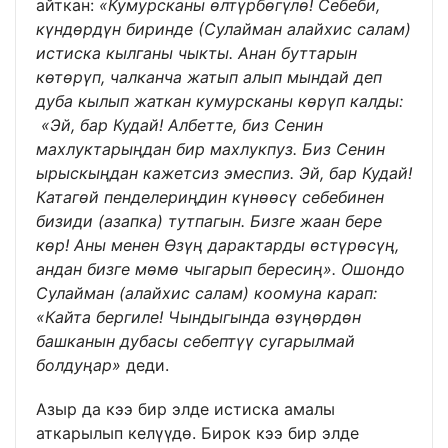
айткан:
«Кумурсканы өлтүрбөгүлө! Себеби,
күндөрдүн биринде (Сулайман алайхис салам)
истиска кылганы чыкты. Анан буттарын
көтөрүп, чалканча жатып алып мындай деп
дуба кылып жаткан кумурсканы көрүп калды:
«Эй, бар Кудай! Албетте, биз Сенин
махлуктарыңдан бир махлукпуз. Биз Сенин
ырыскыңдан кажетсиз эмеспиз. Эй, бар Кудай!
Катагөй пенделериңдин күнөөсү себебинен
бизиди (азапка) тутпагын. Бизге жаан бере
көр! Аны менен Өзүң дарактарды өстүрөсүң,
андан бизге мөмө чыгарып бересиң».
Ошондо
Сулайман (алайхис салам) коомуна карап:
«Кайта бергиле! Чындыгында өзүңөрдөн
башканын дубасы себептүү сугарылмай
болдуңар»
деди.
Азыр да кээ бир элде истиска амалы
аткарылып келүүдө. Бирок кээ бир элде