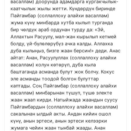
васаллам) доорунда адамдарга кургакчылык-
каатчылык жылы жетти. Күндөрдүн биринде
Пайгамбар (соллаллоху алайхи васаллам)
жума күнү минбарда хутба кылып турганда
бир чөлдүк араб ордунан турду да: «Эй,
Аллахтын Расуулу, мал-жан кырылып кетмей
болду, үй-бүлөлөрүбүз ачка калды. Аллахка
дуба кылыңыз, бизге жаан берсин!» деди. Анас
айтат: Анан, Расуулуллах (соллаллоху алайхи
васаллам) колун көтөрүп, дуба кыла
баштаганда асманда булут жок болчу. Кокус
эле асманды тоодой болгон булуттар
каптады. Соң Пайгамбар (соллаллоху алайхи
васаллам) минбарынан түшүп, түшө электе
жаан жаап кирди. Натыйжада жаандын суусу
Пайгамбардын (соллаллоху алайхи васаллам)
сакалынан ылдый акты. Андан кийин ошол
күнү, анын эртеси, анын эртеси келээрки
жумага чейин жаан тынбай жаады. Анан