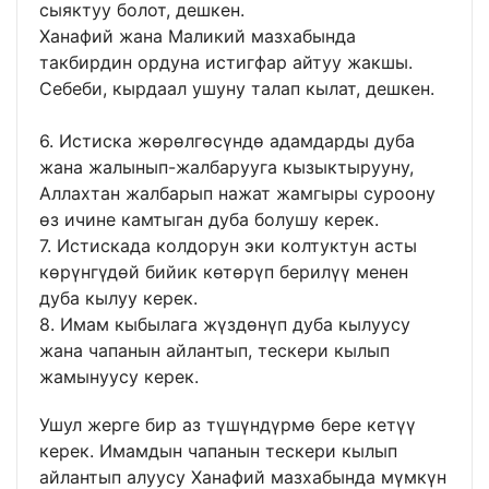
сыяктуу болот, дешкен.
Ханафий жана Маликий мазхабында
такбирдин ордуна истигфар айтуу жакшы.
Себеби, кырдаал ушуну талап кылат, дешкен.
6. Истиска жөрөлгөсүндө адамдарды дуба
жана жалынып-жалбарууга кызыктырууну,
Аллахтан жалбарып нажат жамгыры суроону
өз ичине камтыган дуба болушу керек.
7. Истискада колдорун эки колтуктун асты
көрүнгүдөй бийик көтөрүп берилүү менен
дуба кылуу керек.
8. Имам кыбылага жүздөнүп дуба кылуусу
жана чапанын айлантып, тескери кылып
жамынуусу керек.
Ушул жерге бир аз түшүндүрмө бере кетүү
керек. Имамдын чапанын тескери кылып
айлантып алуусу Ханафий мазхабында мүмкүн