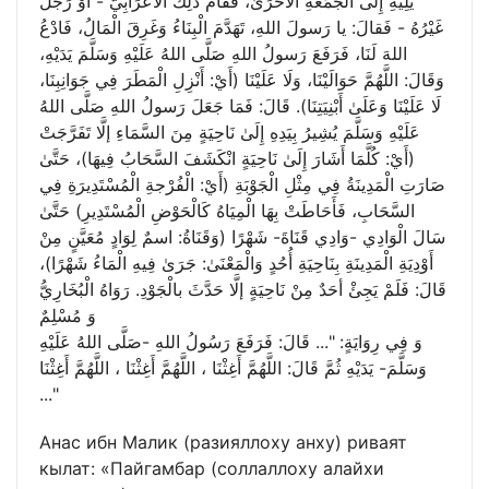
يَلِيهِ إِلَى الْجُمُعَةِ الْأُخْرَىٰ، فَقَامَ ذٰلِكَ الْأَعْرَابِيُّ - أَوْ رَجُلٌ
غَيْرُهُ - فَقالَ: يا رَسولَ اللهِ، تَهَدَّمَ الْبِنَاءُ وَغَرِقَ الْمَالُ، فَادْعُ
اللهَ لَنَا، فَرَفَعَ رَسولُ اللهِ صَلَّى اللهُ عَلَيْهِ وَسَلَّمَ يَدَيْهِ،
وَقَالَ: اللَّهُمَّ حَوَالَيْنَا، وَلَا عَلَيْنَا (أَيْ: أَنْزِلِ الْمَطَرَ فِي جَوَانِبِنَا،
لَا عَلَيْنَا وَعَلَىٰ أَبْنِيَتِنَا). قَالَ: فَمَا جَعَلَ رَسولُ اللهِ صَلَّى اللهُ
عَلَيْهِ وَسَلَّمَ يُشِيرُ بِيَدِهِ إِلَىٰ نَاحِيَةٍ مِنَ السَّمَاءِ إلَّا تَفَرَّجَتْ
(أَيْ: كُلَّمَا أَشَارَ إِلَىٰ نَاحِيَةٍ انْكَشَفَ السَّحَابُ فِيهَا)، حَتَّىٰ
صَارَتِ الْمَدِينَةُ فِي مِثْلِ الْجَوْبَةِ (أَيْ: الْفُرْجةِ الْمُسْتَدِيرَةِ فِي
السَّحَابِ، فَأَحَاطَتْ بِهَا الْمِيَاهُ كَالْحَوْضِ الْمُسْتَدِيرِ) حَتَّىٰ
سَالَ الْوَادِي -وَادِي قَنَاةَ- شَهْرًا (وَقَنَاةُ: اسمٌ لِوَادٍ مُعَيَّنٍ مِنْ
أَوْدِيَةِ الْمَدِينَةِ بِنَاحِيَةِ أُحُدٍ وَالْمَعْنَىٰ: جَرَىٰ فِيهِ الْمَاءُ شَهْرًا)،
قَالَ: فَلَمْ يَجِئْ أحَدٌ مِنْ نَاحِيَةٍ إلَّا حَدَّثَ بالْجَوْدِ. رَوَاهُ الْبُخَارِيُّ
وَ مُسْلِمٌ
وَ فِي رِوَايَةٍ: "... قَالَ: فَرَفَعَ رَسُولُ اللهِ -صَلَّى اللهُ عَلَيْهِ
وَسَلَّمَ- يَدَيْهِ ثُمَّ قَالَ: اللَّهُمَّ أَغِثْنَا ، اللَّهُمَّ أَغِثْنَا ، اللَّهُمَّ أَغِثْنَا
..."
Анас ибн Малик (разияллоху анху) риваят
кылат: «Пайгамбар (соллаллоху алайхи