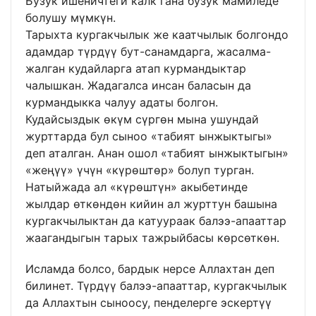
Бузук ишеничтеги калк гана бузук мамиледе
болушу мүмкүн.
Тарыхта кургакчылык же каатчылык болгондо
адамдар түрдүү бут-санамдарга, жасалма-
жалган кудайларга атап курмандыктар
чалышкан. Жадагалса инсан баласын да
курмандыкка чалуу адаты болгон.
Кудайсыздык өкүм сүргөн мына ушундай
журттарда бул сыноо «табият ынжыктыгы»
деп аталган. Анан ошол «табият ынжыктыгын»
«жеңүү» үчүн «күрөштөр» болуп турган.
Натыйжада ал «күрөштүн» акыбетинде
жылдар өткөндөн кийин ал журттун башына
кургакчылыктан да катуураак балээ-апааттар
жаагандыгын тарых тажрыйбасы көрсөткөн.
Исламда болсо, бардык нерсе Аллахтан деп
билинет. Түрдүү балээ-апааттар, кургакчылык
да Аллахтын сыноосу, пенделерге эскертүү