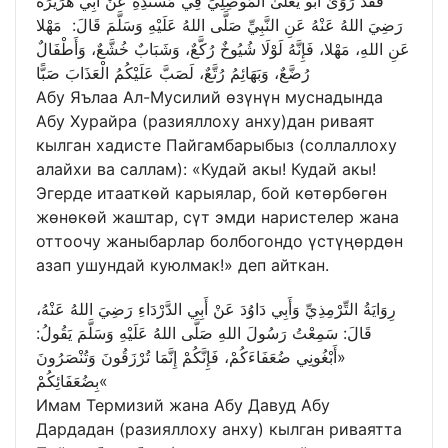
فَقَدْ رَوَىٰ أَبُو يَعْلَىٰ الْمُوصِلِيِّ فِي مُسْنَدِهِ عَنْ أَبِي هُرَيْرَةَ
رَضِيَ اللهُ عَنْهُ عَنِ النَّبِيِّ صَلَّى اللهُ عَلَيْهِ وَسَلَّمَ قَالَ: مَهْلا
عَنِ اللهِ، مَهْلا، فَإِنَّهُ لَوْلَا شُيُوخٌ رُكَّعٌ، وَشَبَابٌ خُشَّعٌ، وَأَطْفَالٌ
رُضَّعٌ، وَبَهَائِمُ رُتَّعٌ، لَصَبَّ عَلَيْكُمُ الْعَذَابَ صَبًّا
Абу Яълаа Ал-Мусилий өзүнүн муснадында
Абу Хурайра (разияллоху анху)дан риваят
кылган хадисте Пайгамбарыбыз (соллаллоху
алайхи ва саллам): «Кудай акы! Кудай акы!
Эгерде итааткөй карыялар, бой көтөрбөгөн
жөнөкөй жаштар, сүт эмди наристелер жана
оттоочу жаныбарлар болбогондо үстүңөрдөн
азап ушундай куюлмак!» деп айткан.
رِوَايَةُ التِّرْمِذِيِّ وَأَبِي دَاوُدَ عَنْ أَبِي الدَّرْدَاءِ رَضِيَ اللهُ عَنْهُ،
قَالَ: سَمِعْتُ رَسُولَ اللهِ صَلَّى اللهُ عَلَيْهِ وَسَلَّمَ يَقُولُ:
«أَبْغُونِي ضُعَفَاءَكُمْ، فَإِنَّكُمْ إِنَّمَا تُرْزَقُونَ وَتُنْصَرُونَ
بِضُعَفَائِكُمْ«
Имам Термизий жана Абу Давуд Абу
Дардадан (разияллоху анху) кылган риваятта