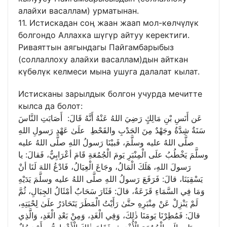
алайхи васаллам) урматынан.
11. Истискадан соң жаан жаап мол-көлчүлүк
болгондо Аллахка шүгүр айтуу керектиги.
Риваяттын аягындагы Пайгамбарыбыз
(соллаллоху алайхи васаллам)дын айткан
күбөлүк келмеси мына ушуга далалат кылат.
Истисканы зарылдык болгон учурда мечитте
кылса да болот:
عَن أَنَسِ بْنِ مَالِكٍ رَضِيَ اللهُ عَنْهُ أَنَّهُ قَالَ: أَصَابَتِ النَّاسَ
سَنَةٌ شِدَّةٌ وجَهْدٌ مِنَ الجَدْبِ والقَحْطِ علَىٰ عَهْدِ رَسولِ اللهِ
صلَّى اللهُ عليه وسلَّمَ، فَبيْنَا رَسولُ اللهِ صلَّى اللهُ عليه
وسلَّمَ يَخْطُبُ علَى الْمِنْبَرِ يَومَ الْجُمُعَةِ قَامَ أعْرَابِيٌّ، فَقالَ: يا
رَسولَ اللهِ، هَلَكَ الْمَالُ، وجَاعَ الْعِيَالُ، فَادْعُ اللهَ لَنَا أنْ
يَسْقِيَنَا، قالَ: فَرَفَعَ رَسولُ اللهِ صلَّى اللهُ عليه وسلَّمَ يَدَيْهِ
وَمَا فِي السَّمَاءِ قَزَعَةٌ، قالَ: فَثَارَ سَحَابٌ أمْثَالُ الجِبَالِ، ثُمَّ
لَمْ يَنْزِلْ عَنْ مِنْبَرِهِ حتَّىٰ رَأَيْتُ الْمَطَرَ يَتَحَادَرُ علَىٰ لِحْيَتِهِ،
قالَ: فَمُطِرْنَا يَومَنَا ذٰلِكَ، وَفِي الْغَدِ، وَمِنْ بَعْدِ الْغَدِ، وَالَّذِي