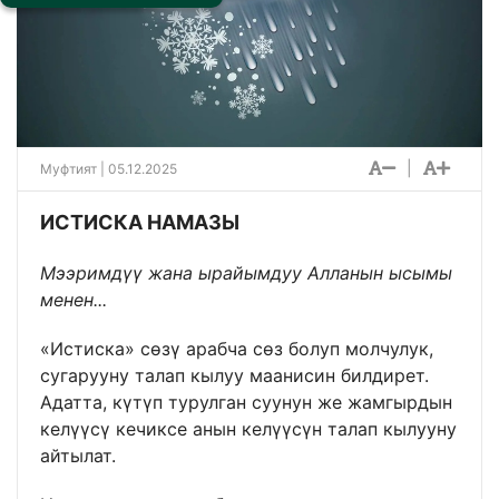
|
Муфтият | 05.12.2025
ИСТИСКА НАМАЗЫ
Мээримдүү жана ырайымдуу Алланын ысымы
менен...
«Истиска» сөзү арабча сөз болуп молчулук,
сугарууну талап кылуу маанисин билдирет.
Адатта, күтүп турулган суунун же жамгырдын
келүүсү кечиксе анын келүүсүн талап кылууну
айтылат.