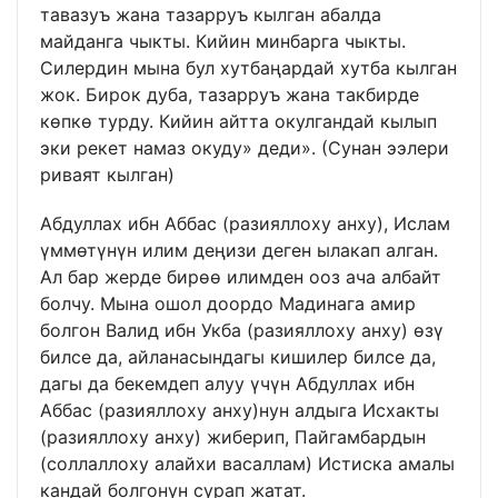
тавазуъ жана тазарруъ кылган абалда
майданга чыкты. Кийин минбарга чыкты.
Силердин мына бул хутбаңардай хутба кылган
жок. Бирок дуба, тазарруъ жана такбирде
көпкө турду. Кийин айтта окулгандай кылып
эки рекет намаз окуду» деди». (Сунан ээлери
риваят кылган)
Абдуллах ибн Аббас (разияллоху анху), Ислам
үммөтүнүн илим деңизи деген ылакап алган.
Ал бар жерде бирөө илимден ооз ача албайт
болчу. Мына ошол доордо Мадинага амир
болгон Валид ибн Укба (разияллоху анху) өзү
билсе да, айланасындагы кишилер билсе да,
дагы да бекемдеп алуу үчүн Абдуллах ибн
Аббас (разияллоху анху)нун алдыга Исхакты
(разияллоху анху) жиберип, Пайгамбардын
(соллаллоху алайхи васаллам) Истиска амалы
кандай болгонун сурап жатат.