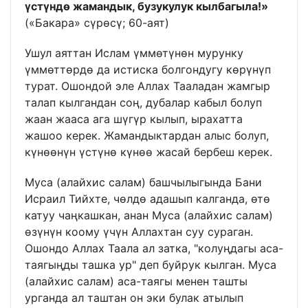
үстүндө жамандык, бузукулук кылбагыла!»
(«Бакара» сүрөсү; 60-аят)
Ушул аяттан Ислам үммөтүнөн мурунку
үммөттөрдө да истиска болгондугу көрүнүп
турат. Ошондой эле Аллах Тааладан жамгыр
талап кылгандан соң, дубалар кабыл болуп
жаан жааса ага шүгүр кылып, ырахатта
жашоо керек. Жамандыктардан алыс болуп,
күнөөнүн үстүнө күнөө жасай бербеш керек.
Муса (алайхис салам) башчылыгында Бани
Исраил Тийхте, чөлдө адашып калганда, өтө
катуу чаңкашкан, анан Муса (алайхис салам)
өзүнүн коому үчүн Аллахтан суу сураган.
Ошондо Аллах Таала ал затка, "колуңдагы аса-
таягыңды ташка ур" деп буйрук кылган. Муса
(алайхис салам) аса-таягы менен ташты
урганда ал таштан он эки булак атылып