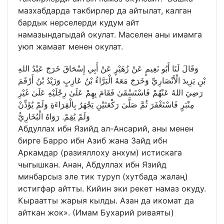
мазхабдарда такбирлер да айтылат, калган
бардык нерселерди кудум айт
намазындагыдай окулат. Маселен аны имамга
уюп жамаат менен окулат.
وَقَالَ لَنَا أَبُو نَعِيمٍ عَنْ زُهَيْرٍ عَنْ أَبِي إِسْحَاقَ خَرَجَ عَبْدُ اللهِ
بْنِ يَزِيدَ الْأَنْصَارِيِّ وَخَرَجَ مَعَهُ الْبَرَّاءُ بْنُ عَازِبٍ وَزَيْدُ بْنُ أَرْقَمَ
رَضِيَ اللهُ عَنْهُمْ فَاسْتَسْقَىٰ فَقَامَ بِهِمْ عَلَىٰ رِجْلَيْهِ عَلَىٰ غَيْرِ
مِنْبَرٍ فَاسْتَغْفَرَ ثُمَّ صَلَّىٰ رَكْعَتَيْنِ يَجْهَرُ بِالْقِرَاءَةِ وَلَمْ يُؤَذِّنْ
وَلَمْ يُقِمْ. رَوَاهُ الْبُخَارِيُّ
Абдуллах ибн Язийд ал-Ансарий, аны менен
бирге Барро ибн Азиб жана Зайд ибн
Аркамдар (разияллоху анхум) истискага
чыгышкан. Анан, Абдуллах ибн Язийд
минбарсыз эле тик туруп (хутбада жалаң)
истигфар айтты. Кийин эки рекет намаз окуду.
Кыраатты жарыя кылды. Азан да икомат да
айткан жок». (Имам Бухарий риваяты)