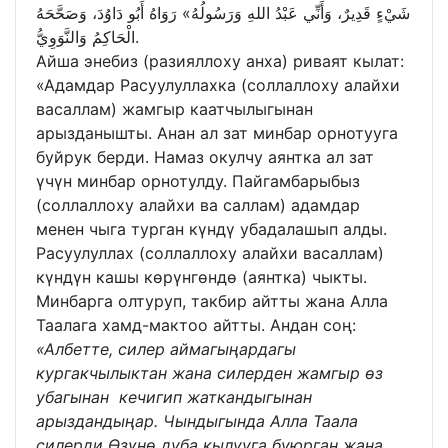
شَيْءٍ قَدِيرٌ، وَأَنِّي عَبْدُ اللهِ وَرَسُولُهُ» رَوَاهُ أَبُو دَاوُدَ، وَصَحَّحَهُ
الْحَاكِمُ وَالنَّوَوِيُّ.
Айша энебиз (разияллоху анха) риваят кылат:
«Адамдар Расуулуллахка (соллаллоху алайхи
васаллам) жамгыр каатчылыгынан
арызданышты. Анан ал зат минбар орнотууга
буйрук берди. Намаз окулчу аянтка ал зат
үчүн минбар орнотулду. Пайгамбарыбыз
(соллаллоху алайхи ва саллам) адамдар
менен чыга турган күндү убадалашып алды.
Расуулуллах (соллаллоху алайхи васаллам)
күндүн кашы көрүнгөндө (аянтка) чыкты.
Минбарга олтуруп, такбир айтты жана Алла
Таалага хамд-мактоо айтты. Андан соң:
«Албетте, силер аймагыңардагы
кургакчылыктан жана силерден жамгыр өз
убагынан кечигип жаткандыгынан
арыздандыңар. Чындыгында Алла Таала
силерди Өзүнө дуба кылууга буюрган жана