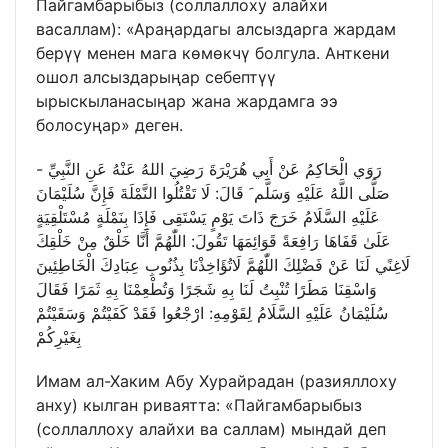
Пайгамбарыбыз (соллаллоху алайхи
васаллам): «Араңардагы алсыздарга жардам
берүү менен мага көмөкчү болгула. Анткени
ошол алсыздарыңар себептүү
ырыскыланасыңар жана жардамга ээ
болосуңар» деген.
رَوَي الْحَاكِمُ عَنْ أَبِي هُرَيْرَةَ رَضِيَ اللهُ عَنْهُ عَنِ النَّبِيِّ -
صَلَّى اللَّهُ عَلَيْهِ وَسَلَّم َ قَالَ: لَا تَقْتُلُوا النَّمْلَةَ فَإِنَّ سُلَيْمَانَ
عَلَيْهِ السَّلَامُ خَرَجَ ذَاتَ يَوْمٍ يَسْتَقِى فَإِذَا بِنَمْلَةٍ مُسْتَلْقِيَةٍ
عَلَىٰ قَفَاهَا رَافِعَةً قَوَائِمَهَا تَقُولَ: اللّٰهُمَّ أَنَّا خَلْقٌ مِنْ خَلْقِكَ
لَاغِنًي لَنَا عَنْ فَضْلِكَ اللّٰهُمَّ لَاتُؤَاخِذْنَا بِذُنُوبِ عِبَادِكَ الْخَاطِئِينَ
وَاسْقِنَا مَطَرًا تُنْبِتُ لَنَا بِهِ شَجَرًا وَتُطْعِمْنَا بِهِ ثَمَرًا فَقَالَ
سُلَيْمَانُ عَلَيْهِ السَّلَامُ لِقَوْمِهِ: ارْجْعُوا فَقَدْ كَفَيْتُمْ وَسَقَيْتُمْ
بِغَيْرِكُمْ
Имам ал-Хаким Абу Хурайрадан (разияллоху
анху) кылган риваятта: «Пайгамбарыбыз
(соллаллоху алайхи ва саллам) мындай деп