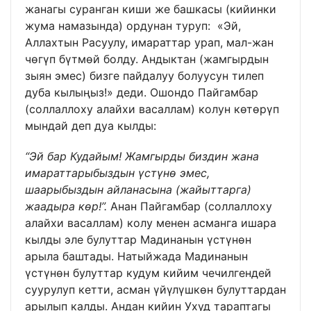
жанагы суранган киши же башкасы (кийинки
жума намазында) ордунан туруп: «Эй,
Аллахтын Расуулу, имараттар урап, мал-жан
чөгүп бүтмөй болду. Андыктан (жамгырдын
зыян эмес) бизге пайдалуу болуусун тилеп
дуба кылыңыз!» деди. Ошондо Пайгамбар
(соллаллоху алайхи васаллам) колун көтөрүп
мындай деп дуа кылды:
“Эй бар Кудайым! Жамгырды биздин жана
имараттарыбыздын үстүнө эмес,
шаарыбыздын айланасына (жайыттарга)
жаадыра көр!”.
Анан Пайгамбар (соллаллоху
алайхи васаллам) колу менен асманга ишара
кылды эле булуттар Мадинанын үстүнөн
арыла баштады. Натыйжада Мадинанын
үстүнөн булуттар кудум кийим чечилгендей
суурулуп кетти, асман үйүлүшкөн булуттардан
арылып калды. Андан кийин Ухуд тараптагы