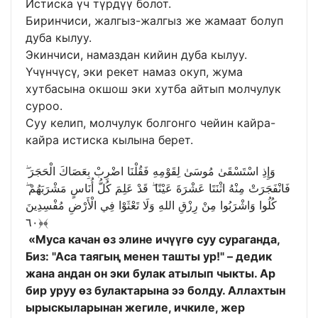
Истиска үч түрдүү болот.
Биринчиси, жалгыз-жалгыз же жамаат болуп
дуба кылуу.
Экинчиси, намаздан кийин дуба кылуу.
Үчүнчүсү, эки рекет намаз окуп, жума
хутбасына окшош эки хутба айтып молчулук
суроо.
Суу келип, молчулук болгонго чейин кайра-
кайра истиска кылына берет.
وَإِذِ اسْتَسْقَىٰ مُوسَىٰ لِقَوْمِهِ فَقُلْنَا اضْرِبْ بِعَصَاكَ الْحَجَرَ ۖ
فَانْفَجَرَتْ مِنْهُ اثْنَتَا عَشْرَةَ عَيْنًا ۖ قَدْ عَلِمَ كُلُّ أُنَاسٍ مَشْرَبَهُمْ ۖ
كُلُوا وَاشْرَبُوا مِنْ رِزْقِ اللهِ وَلَا تَعْثَوْا فِي الْأَرْضِ مُفْسِدِينَ
﴿٦٠﴾
«Муса качан өз элине ичүүгө суу сураганда,
Биз: "Аса таягың менен ташты ур!" – дедик
жана андан он эки булак атылып чыкты. Ар
бир уруу өз булактарына ээ болду. Аллахтын
ырыскыларынан жегиле, ичкиле, жер