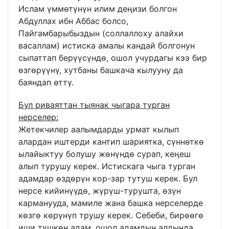
Ислам үммөтүнүн илим деңизи болгон
Абдуллах ибн Аббас болсо,
Пайгамбарыбыздын (соллаллоху алайхи
васаллам) истиска амалы кандай болгонун
сыпаттап берүүсүндө, ошол учурдагы кээ бир
өзгөрүүнү, хутбаны башкача кылууну да
баяндап өттү.
Бул риваяттан тыянак чыгара турган
нерселер:
Жетекчилер аалымдарды урмат кылып
алардан иштерди кантип шариятка, сүннөткө
ылайыктуу болушу жөнүндө сурап, кеңеш
алып турушу керек. Истискага чыга турган
адамдар өздөрүн кор-зар тутуш керек. Бул
нерсе кийинүүдө, жүрүш-турушта, өзүн
карманууда, мамиле жана башка нерселерде
көзгө көрүнүп трушу керек. Себеби, бирөөгө
иши түшкөн адам, ошол адамдын алдында