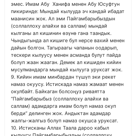
эмес. Имам Абу Ханифа менен Абу Юсуфтун
пикиринде: Мындай кылууда эч кандай ибадат
маанисин жок. Ал эми Пайгамбарыбыздын
(соллаллоху алайхи ва саллам) мындай
кылганы ал кишинин өзүнө гана таандык.
Чындыгында ал кишиге бул нерсе вахий менен
дайын болгон. Тагыраагы чапанын оодарып,
тескери кылуусу менен асманда булут пайда
болуп жаан жааган. Демек ал кишиден кийин
мусулмандарга мындай кылууга уруксат жок.
9. Кийин имам минбардан түшүп эки рекет
намаз окуусу. Истискада намаз жамаат менен
окулбайт. Байкаган болсоңуз риваятта
“Пайгамбарыбыз (соллаллоху алайхи ва
саллам) адамдарга имам болуп намаз окуп
берди” делинген жок. Андыктан адамдар
жалгы-жалгыз болуп намаз окушса уруксат.
10. Истисканы Аллах Таала дароо кабыл
кылуусу Пайгамбарыбыздын (соллаллоху