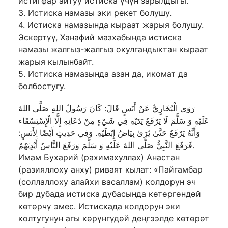
истигфар айтуу истиска үчүн зарылдыгы.
3. Истиска намазы эки рекет болушу.
4. Истиска намазында кыраат жарыя болушу.
Эскертүү, Ханафий мазхабында истиска
намазы жалгыз-жалгыз окулгандыктан кыраат
жарыя кылынбайт.
5. Истиска намазында азан да, икомат да
болбостугу.
رَوَى الْبُخَارِيُّ عَنْ أَنَسٍ قَالَ: كَانَ رَسُولُ اللهِ صَلَّى اللهُ
عَلَيْهِ وَ سَلَّمَ لَا يَرْفَعُ يَدَيْهِ فِي شَيْءٍ مِنْ دُعَائِهِ إِلَّا الْإِسْتِسْقَاء
وَأَنَّهُ يَرْفَعُ حَتَّىٰ يُرَىٰ بِيَاضُ إِبْطَيْهِ. وَفِي حَدِيثٍ أَيْضًا لِأَنَسٍ:
فَرَفَعَ النَّبِيُّ صَلَّى اللهُ عَلَيْهِ وَ سَلَّمَ وَرَفَعَ النَّاسُ أَيْدِيَهُمْ.
Имам Бухарий (рахимахуллах) Анастан
(разияллоху анху) риваят кылат: «Пайгамбар
(соллаллоху алайхи васаллам) колдорун эч
бир дубада истиска дубасында көтөргөндөй
көтөрчү эмес. Истискада колдорун эки
колтугунун агы көрүнгүдөй деңгээлде көтөрөт