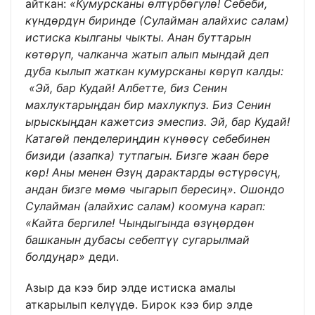
айткан:
«Кумурсканы өлтүрбөгүлө! Себеби,
күндөрдүн биринде (Сулайман алайхис салам)
истиска кылганы чыкты. Анан буттарын
көтөрүп, чалканча жатып алып мындай деп
дуба кылып жаткан кумурсканы көрүп калды:
«Эй, бар Кудай! Албетте, биз Сенин
махлуктарыңдан бир махлукпуз. Биз Сенин
ырыскыңдан кажетсиз эмеспиз. Эй, бар Кудай!
Катагөй пенделериңдин күнөөсү себебинен
бизиди (азапка) тутпагын. Бизге жаан бере
көр! Аны менен Өзүң дарактарды өстүрөсүң,
андан бизге мөмө чыгарып бересиң».
Ошондо
Сулайман (алайхис салам) коомуна карап:
«Кайта бергиле! Чындыгында өзүңөрдөн
башканын дубасы себептүү сугарылмай
болдуңар»
деди.
Азыр да кээ бир элде истиска амалы
аткарылып келүүдө. Бирок кээ бир элде