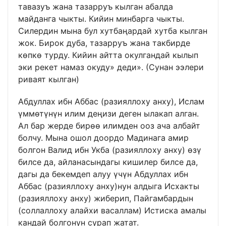
тавазуъ жана тазарруъ кылган абалда
майданга чыкты. Кийин минбарга чыкты.
Силердин мына бул хутбаңардай хутба кылган
жок. Бирок дуба, тазарруъ жана такбирде
көпкө турду. Кийин айтта окулгандай кылып
эки рекет намаз окуду» деди». (Сунан ээлери
риваят кылган)
Абдуллах ибн Аббас (разияллоху анху), Ислам
үммөтүнүн илим деңизи деген ылакап алган.
Ал бар жерде бирөө илимден ооз ача албайт
болчу. Мына ошол доордо Мадинага амир
болгон Валид ибн Укба (разияллоху анху) өзү
билсе да, айланасындагы кишилер билсе да,
дагы да бекемдеп алуу үчүн Абдуллах ибн
Аббас (разияллоху анху)нун алдыга Исхакты
(разияллоху анху) жиберип, Пайгамбардын
(соллаллоху алайхи васаллам) Истиска амалы
кандай болгонун сурап жатат.