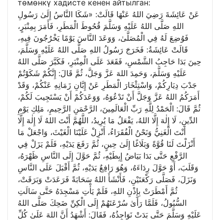
төмөнкү хадисте кенен айтылган:
عَنْ عَائِشَةَ رَضِيَ اللهُ عَنْهَا قَالَتْ: «شَكَا النَّاسُ إِلَىٰ رَسُولِ
اللهِ صَلَّى اللهُ عَلَيْهِ وَسَلَّمَ قُحُوطَ الْمَطَرِ، فَأَمَرَ بِمِنْبَرٍ،
فَوُضِعَ لَهُ فِي الْمُصَلَّىٰ، وَوَعَدَ النَّاسَ يَوْمًا يَخْرُجُونَ فِيهِ،
قَالَتْ عَائِشَةُ: فَخَرَجَ رَسُولُ اللهِ صَلَّى اللهُ عَلَيْهِ وَسَلَّمَ،
حِينَ بَدَا حَاجِبُ الشَّمْسِ، فَقَعَدَ عَلَى الْمِنْبَرِ، فَكَبَّرَ صَلَّى اللهُ
عَلَيْهِ وَسَلَّمَ، وَحَمِدَ اللهَ عَزَّ وَجَلَّ، ثُمَّ قَالَ: إِنَّكُمْ شَكَوْتُمْ
جَدْبَ دِيَارِكُمْ، وَاسْتِئْخَارَ الْمَطَرِ عَنْ إِبَّانِ زَمَانِهِ عَنْكُمْ، وَقَدْ
أَمَرَكُمُ اللهُ عَزَّ وَجَلَّ أَنْ تَدْعُوَهُ، وَوَعَدَكُمْ أَنْ يَسْتَجِيبَ لَكُمْ،
ثُمَّ قَالَ: الْحَمْدُ لِلَّهِ رَبِّ الْعَالَمِينَ، الرَّحْمَنِ الرَّحِيمِ، مَلِكِ يَوْمِ
الدِّينِ، لَا إِلٰهَ إِلَّا اللهُ، يَفْعَلُ مَا يُرِيدُ، اللَّهُمَّ أَنْتَ اللهُ لَا إِلٰهَ إِلَّا
أَنْتَ الْغَنِيُّ وَنَحْنُ الْفُقَرَاءُ، أَنْزِلْ عَلَيْنَا الْغَيْثَ، وَاجْعَلْ مَا
أَنْزَلْتَ لَنَا قُوَّةً وَبَلَاغًا إِلَىٰ حِينٍ، ثُمَّ رَفَعَ يَدَيْهِ، فَلَمْ يَزَلْ فِي
الرَّفْعِ حَتَّى بَدَا بَيَاضُ إِبِطَيْهِ، ثُمَّ حَوَّلَ إِلَى النَّاسِ ظَهْرَهُ،
وَقَلَبَ، أَوْ حَوَّلَ رِدَاءَهُ، وَهُوَ رَافِعٌ يَدَيْهِ، ثُمَّ أَقْبَلَ عَلَى النَّاسِ
وَنَزَلَ، فَصَلَّى رَكْعَتَيْنِ، فَأَنْشَأَ اللهُ سَحَابَةً فَرَعَدَتْ وَبَرَقَتْ،
ثُمَّ أَمْطَرَتْ بِإِذْنِ اللهِ، فَلَمْ يَأْتِ مَسْجِدَهُ حَتَّى سَالَتِ
السُّيُولُ، فَلَمَّا رَأَىٰ سُرْعَتَهُمْ إِلَى الْكِنِّ ضَحِكَ صَلَّى اللهُ
عَلَيْهِ وَسَلَّمَ حَتَّى بَدَتْ نَوَاجِذُهُ، فَقَالَ: أَشْهَدُ أَنَّ اللهَ عَلَىٰ كُلِّ