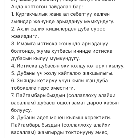
Анда көптөгөн пайдалар бар:
1. Кургакчылык жана ал себептүү келген
зыяндар жөнүндө арыздануу мүмкүндүгү.
2. Ахли салих кишилерден дуба суроо
жааиздиги.
3. Имамга истиска жөнүндө арыздануу
болгондо, жума хутбасы ичинде истиска
дубасын кылуу мүмкүндүгү.
4. Истиска дубасын эки колду көтөрүп кылуу.
5. Дубаны үч жолу кайталоо жакшылыгы.
6. Зыянды кетирүү үчүн кылынган дуба
тобокелге терс эместиги.
7. Пайгамбарыбыздын (соллаллоху алайхи
васаллам) дубасы ошол замат дароо кабыл
болуусу.
8. Дубаны адеп менен кылыш керектиги.
Пайгамбарыбыздын (соллаллоху алайхи
васаллам) жамгырды токтонууну эмес,