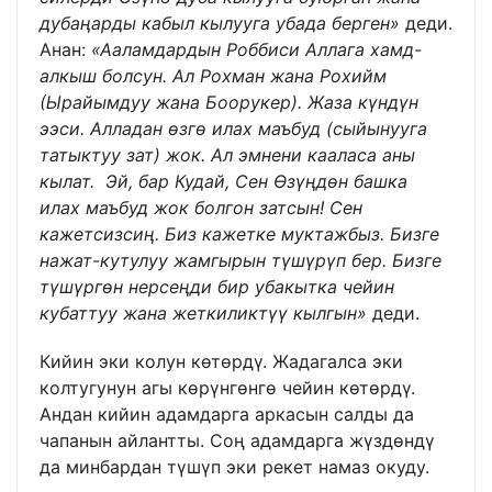
дубаңарды кабыл кылууга убада берген»
деди.
Анан:
«Ааламдардын Роббиси Аллага хамд-
алкыш болсун. Ал Рохман жана Рохийм
(Ырайымдуу жана Боорукер). Жаза күндүн
ээси. Алладан өзгө илах маъбуд (сыйынууга
татыктуу зат) жок. Ал эмнени кааласа аны
кылат. Эй, бар Кудай, Сен Өзүңдөн башка
илах маъбуд жок болгон затсын! Сен
кажетсизсиң. Биз кажетке муктажбыз. Бизге
нажат-кутулуу жамгырын түшүрүп бер. Бизге
түшүргөн нерсеңди бир убакытка чейин
кубаттуу жана жеткиликтүү кылгын»
деди.
Кийин эки колун көтөрдү. Жадагалса эки
колтугунун агы көрүнгөнгө чейин көтөрдү.
Андан кийин адамдарга аркасын салды да
чапанын айлантты. Соң адамдарга жүздөндү
да минбардан түшүп эки рекет намаз окуду.