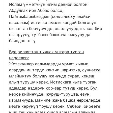
Ислам үммөтүнүн илим деңизи болгон
Абдуллах ибн Аббас болсо,
Пайгамбарыбыздын (соллаллоху алайхи
васаллам) истиска амалы кандай болгонун
сыпаттап берүүсүндө, ошол учурдагы кээ бир
өзгөрүүнү, хутбаны башкача кылууну да
баяндап өттү.
Бул риваяттан тыянак чыгара турган
нерселер:
Жетекчилер аалымдарды урмат кылып
алардан иштерди кантип шариятка, сүннөткө
ылайыктуу болушу жөнүндө сурап, кеңеш
алып турушу керек. Истискага чыга турган
адамдар өздөрүн кор-зар тутуш керек. Бул
нерсе кийинүүдө, жүрүш-турушта, өзүн
карманууда, мамиле жана башка нерселерде
көзгө көрүнүп трушу керек. Себеби, бирөөгө
иши түшкөн адам, ошол адамдын алдында