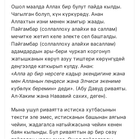
Ошол маалда Аллах бир булут пайда кылды.
Чагылган болуп, күн күркүрөдү. Анан
Аллахтын изни менен жамгыр жаады.
Пайгамбар (соллаллоху алайхи ва саллам)
мечитке жетип келе электе сел башталды.
Пайгамбар (соллаллоху алайхи васаллам)
адамдардын ары-бери чуркап коргонуп
жатышканын көрүп азуу тиштери көрүнгүдөй
деңгээлде каткырып күлдү. Анан:
«Алла ар бир нерсеге кадыр экендигине жана
мен Алланын пендеси жана Элчиси экениме
күбөлүк беремин»
деди». (Абу Давуд риваяты.
Ал-Хаким жана Нававий сахих, деген).
Мына ушул риваятта истиска хутбасынын
тексти эле эмес, истисканын башынан аягына
чейин, жадагалса натыйжасына чейин кенен
баян кылынды. Бул риваяттын ар бир сөзү