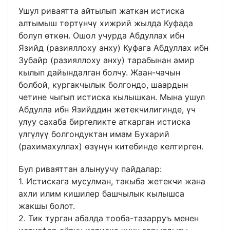
Ушул риваятта айтылып жаткан истиска
алтымыш төртүнчү хижрий жылда Куфада
болуп өткөн. Ошол учурда Абдуллах ибн
Язийд (разияллоху анху) Куфага Абдуллах ибн
Зубайр (разияллоху анху) тарабынан амир
кылып дайындалган болчу. Жаан-чачын
болбой, кургакчылык болгондо, шаардын
четине чыгып истиска кылышкан. Мына ушул
Абдулла ибн Язийддин жетекчилигинде, үч
улуу сахаба биргеликте аткарган истиска
үлгүлүү болгондуктан имам Бухарий
(рахимахуллах) өзүнүн китебинде келтирген.
Бул риваяттан алынуучу пайдалар:
1. Истискага мусулман, такыба жетекчи жана
ахли илим кишилер башчылык кылышса
жакшы болот.
2. Тик турган абалда тооба-тазарруъ менен