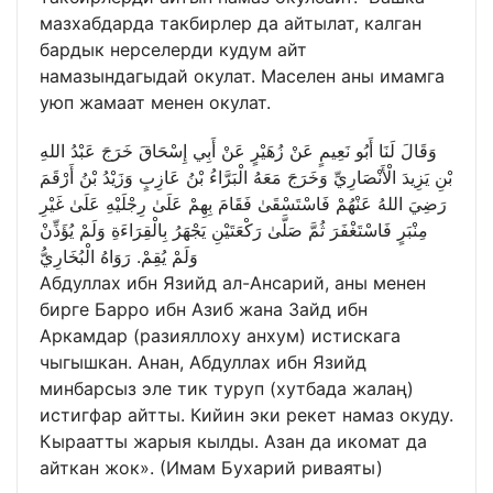
мазхабдарда такбирлер да айтылат, калган
бардык нерселерди кудум айт
намазындагыдай окулат. Маселен аны имамга
уюп жамаат менен окулат.
وَقَالَ لَنَا أَبُو نَعِيمٍ عَنْ زُهَيْرٍ عَنْ أَبِي إِسْحَاقَ خَرَجَ عَبْدُ اللهِ
بْنِ يَزِيدَ الْأَنْصَارِيِّ وَخَرَجَ مَعَهُ الْبَرَّاءُ بْنُ عَازِبٍ وَزَيْدُ بْنُ أَرْقَمَ
رَضِيَ اللهُ عَنْهُمْ فَاسْتَسْقَىٰ فَقَامَ بِهِمْ عَلَىٰ رِجْلَيْهِ عَلَىٰ غَيْرِ
مِنْبَرٍ فَاسْتَغْفَرَ ثُمَّ صَلَّىٰ رَكْعَتَيْنِ يَجْهَرُ بِالْقِرَاءَةِ وَلَمْ يُؤَذِّنْ
وَلَمْ يُقِمْ. رَوَاهُ الْبُخَارِيُّ
Абдуллах ибн Язийд ал-Ансарий, аны менен
бирге Барро ибн Азиб жана Зайд ибн
Аркамдар (разияллоху анхум) истискага
чыгышкан. Анан, Абдуллах ибн Язийд
минбарсыз эле тик туруп (хутбада жалаң)
истигфар айтты. Кийин эки рекет намаз окуду.
Кыраатты жарыя кылды. Азан да икомат да
айткан жок». (Имам Бухарий риваяты)