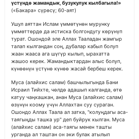
үстүндө жамандык, бузукулук кылбагыла!»
(«Бакара» сүрөсү; 60-аят)
Ушул аяттан Ислам үммөтүнөн мурунку
үммөттөрдө да истиска болгондугу көрүнүп
турат. Ошондой эле Аллах Тааладан жамгыр
талап кылгандан соң, дубалар кабыл болуп
жаан жааса ага шүгүр кылып, ырахатта
жашоо керек. Жамандыктардан алыс болуп,
күнөөнүн үстүнө күнөө жасай бербеш керек.
Муса (алайхис салам) башчылыгында Бани
Исраил Тийхте, чөлдө адашып калганда, өтө
катуу чаңкашкан, анан Муса (алайхис салам)
өзүнүн коому үчүн Аллахтан суу сураган.
Ошондо Аллах Таала ал затка, "колуңдагы аса-
таягыңды ташка ур" деп буйрук кылган. Муса
(алайхис салам) аса-таягы менен ташты
урганда ал таштан он эки булак атылып