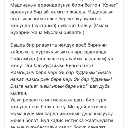
Мадинанын өрөөндөрүнүн бири болгон “Конат”
өрөөнүнө бир ай жамгыр жаады. Мадинанын
сыртынан ким келсе берекелүү жамгыр
жөнүндө (суктанып) сүйлөйт болчу. (Имам
Бухарий жана Муслим риваяты)
Башка бир риваятта чөлдүк араб биринчи
кайрылып, кургакчылыктан арызданганда
Пайгамбар (соллаллоху алайхи васаллам) үч
жолу:
“Эй бар Кудайым! Бизге нажат
жамгырын бере көр! Эй бар Кудайым! Бизге
нажат жамгырын бере көр! Эй бар Кудайым!
Бизге нажат жамгырын бере көр!”
деп дуба
кылган.
Ушул риваятта истисканын дагы бир түрү
жөнүндө сөз болуп өттү. Мындай истиска
жума күнү минбарда имамдын дуба кылуусу
менен болот. Бул хадис истиска жаатындагы
эң машхур-белгилүү хадис болуп саналат.