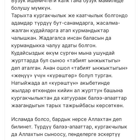
Бузук ишеничтеги калк гана бузук мамиледе
болушу мүмкүн.
Тарыхта кургакчылык же каатчылык болгондо
адамдар түрдүү бут-санамдарга, жасалма-
жалган кудайларга атап курмандыктар
чалышкан. Жадагалса инсан баласын да
курмандыкка чалуу адаты болгон.
Кудайсыздык өкүм сүргөн мына ушундай
журттарда бул сыноо «табият ынжыктыгы»
деп аталган. Анан ошол «табият ынжыктыгын»
«жеңүү» үчүн «күрөштөр» болуп турган.
Натыйжада ал «күрөштүн» акыбетинде
жылдар өткөндөн кийин ал журттун башына
кургакчылыктан да катуураак балээ-апааттар
жаагандыгын тарых тажрыйбасы көрсөткөн.
Исламда болсо, бардык нерсе Аллахтан деп
билинет. Түрдүү балээ-апааттар, кургакчылык
да Аллахтын сыноосу, пенделерге эскертүү