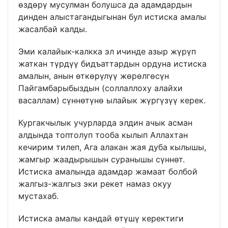
өздөрү мусулман болушса да адамдардын
динден алыстагандыгынан бул истиска амалы
жасалбай калды.
Эми калайык-калкка эл ичинде азыр жүрүп
жаткан түрдүү бидъаттардын ордуна истиска
амалын, анын өткөрүлүү жөрөлгөсүн
Пайгамбарыбыздын (соллаллоху алайхи
васаллам) сүннөтүнө ылайык жүргүзүү керек.
Кургакчылык учурларда элдин ачык асман
алдында топтолуп тооба кылып Аллахтан
кечирим тилеп, Ага алакан жая дуба кылышы,
жамгыр жаадырышын суранышы сүннөт.
Истиска амалында адамдар жамаат болбой
жалгыз-жалгыз эки рекет намаз окуу
мустахаб.
Истиска амалы кандай өтүшү керектиги