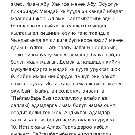
эмес. Имам Абу Ханифа менен Абу Юсуфтун
пикиринде: Мындай кылууда эч кандай ибадат
маанисин жок. Ал эми Пайгамбарыбыздын
(соллаллоху алайхи ва саллам) мындай
кылганы ал кишинин өзүнө гана таандык.
Чындыгында ал кишиге бул нерсе вахий менен
дайын болгон. Тагыраагы чапанын оодарып,
тескери кылуусу менен асманда булут пайда
болуп жаан жааган. Демек ал кишиден кийин
мусулмандарга мындай кылууга уруксат жок.
9. Кийин имам минбардан түшүп эки рекет
намаз окуусу. Истискада намаз жамаат менен
окулбайт. Байкаган болсоңуз риваятта
“Пайгамбарыбыз (соллаллоху алайхи ва
саллам) адамдарга имам болуп намаз окуп
берди” делинген жок. Андыктан адамдар
жалгы-жалгыз болуп намаз окушса уруксат.
10. Истисканы Аллах Таала дароо кабыл
кылуусу Пайгамбарыбыздын (соллаллоху