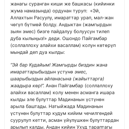
жанагы суранган киши же башкасы (кийинки
жума намазында) ордунан туруп: «Эй,
Аллахтын Расуулу, имараттар урап, мал-жан
чөгүп бүтмөй болду. Андыктан (жамгырдын
зыян эмес) бизге пайдалуу болуусун тилеп
дуба кылыңыз!» деди. Ошондо Пайгамбар
(соллаллоху алайхи васаллам) колун көтөрүп
мындай деп дуа кылды:
“Эй бар Кудайым! Жамгырды биздин жана
имараттарыбыздын үстүнө эмес,
шаарыбыздын айланасына (жайыттарга)
жаадыра көр!”.
Анан Пайгамбар (соллаллоху
алайхи васаллам) колу менен асманга ишара
кылды эле булуттар Мадинанын үстүнөн
арыла баштады. Натыйжада Мадинанын
үстүнөн булуттар кудум кийим чечилгендей
суурулуп кетти, асман үйүлүшкөн булуттардан
арылып калды. Андан кийин Ухуд тараптагы