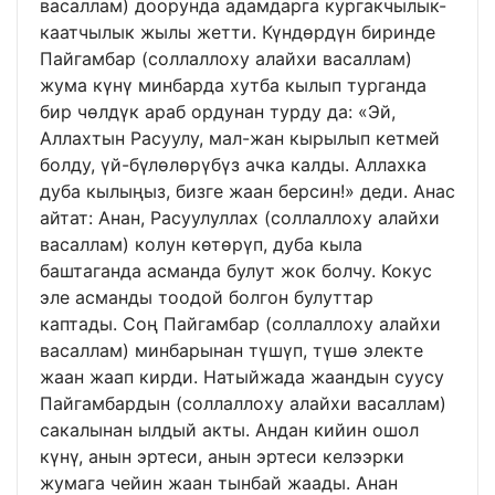
васаллам) доорунда адамдарга кургакчылык-
каатчылык жылы жетти. Күндөрдүн биринде
Пайгамбар (соллаллоху алайхи васаллам)
жума күнү минбарда хутба кылып турганда
бир чөлдүк араб ордунан турду да: «Эй,
Аллахтын Расуулу, мал-жан кырылып кетмей
болду, үй-бүлөлөрүбүз ачка калды. Аллахка
дуба кылыңыз, бизге жаан берсин!» деди. Анас
айтат: Анан, Расуулуллах (соллаллоху алайхи
васаллам) колун көтөрүп, дуба кыла
баштаганда асманда булут жок болчу. Кокус
эле асманды тоодой болгон булуттар
каптады. Соң Пайгамбар (соллаллоху алайхи
васаллам) минбарынан түшүп, түшө электе
жаан жаап кирди. Натыйжада жаандын суусу
Пайгамбардын (соллаллоху алайхи васаллам)
сакалынан ылдый акты. Андан кийин ошол
күнү, анын эртеси, анын эртеси келээрки
жумага чейин жаан тынбай жаады. Анан