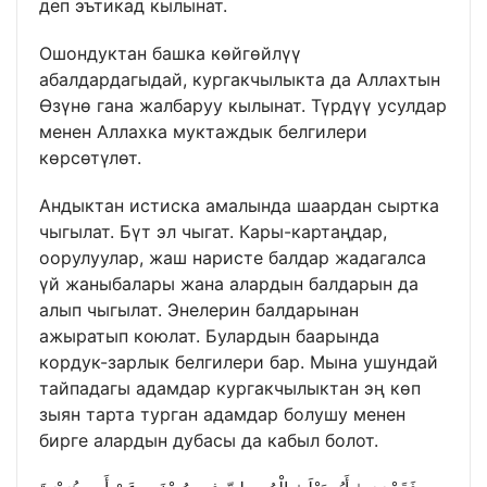
деп эътикад кылынат.
Ошондуктан башка көйгөйлүү
абалдардагыдай, кургакчылыкта да Аллахтын
Өзүнө гана жалбаруу кылынат. Түрдүү усулдар
менен Аллахка муктаждык белгилери
көрсөтүлөт.
Андыктан истиска амалында шаардан сыртка
чыгылат. Бүт эл чыгат. Кары-картаңдар,
оорулуулар, жаш наристе балдар жадагалса
үй жаныбалары жана алардын балдарын да
алып чыгылат. Энелерин балдарынан
ажыратып коюлат. Булардын баарында
кордук-зарлык белгилери бар. Мына ушундай
тайпадагы адамдар кургакчылыктан эң көп
зыян тарта турган адамдар болушу менен
бирге алардын дубасы да кабыл болот.