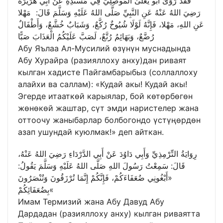
فَقَدْ رَوَىٰ أَبُو يَعْلَىٰ الْمُوصِلِيِّ فِي مُسْنَدِهِ عَنْ أَبِي هُرَيْرَةَ
رَضِيَ اللهُ عَنْهُ عَنِ النَّبِيِّ صَلَّى اللهُ عَلَيْهِ وَسَلَّمَ قَالَ: مَهْلا
عَنِ اللهِ، مَهْلا، فَإِنَّهُ لَوْلَا شُيُوخٌ رُكَّعٌ، وَشَبَابٌ خُشَّعٌ، وَأَطْفَالٌ
رُضَّعٌ، وَبَهَائِمُ رُتَّعٌ، لَصَبَّ عَلَيْكُمُ الْعَذَابَ صَبًّا
Абу Яълаа Ал-Мусилий өзүнүн муснадында
Абу Хурайра (разияллоху анху)дан риваят
кылган хадисте Пайгамбарыбыз (соллаллоху
алайхи ва саллам): «Кудай акы! Кудай акы!
Эгерде итааткөй карыялар, бой көтөрбөгөн
жөнөкөй жаштар, сүт эмди наристелер жана
оттоочу жаныбарлар болбогондо үстүңөрдөн
азап ушундай куюлмак!» деп айткан.
رِوَايَةُ التِّرْمِذِيِّ وَأَبِي دَاوُدَ عَنْ أَبِي الدَّرْدَاءِ رَضِيَ اللهُ عَنْهُ،
قَالَ: سَمِعْتُ رَسُولَ اللهِ صَلَّى اللهُ عَلَيْهِ وَسَلَّمَ يَقُولُ:
«أَبْغُونِي ضُعَفَاءَكُمْ، فَإِنَّكُمْ إِنَّمَا تُرْزَقُونَ وَتُنْصَرُونَ
بِضُعَفَائِكُمْ«
Имам Термизий жана Абу Давуд Абу
Дардадан (разияллоху анху) кылган риваятта