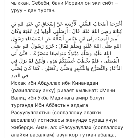
чыккан. Себеби, бани Исраил он эки сибт –
уруу - дан турган.
أَخْرَجَهُ أَصْحَابُ السُّنَنِ الْأَرْبَعَة عَنْ إِسْحَاقِ بْنِ عَبْدِ اللهِ بْنِ
كِنَانَةَ رَضِيَ اللهُ عَنْهُ، قَالَ : أَرْسَلَنِي الْوَلِيدُ بْنُ عُقْبَةَ وَكَانَ
أَمِيرَ الْمَدِينَةِ إِلَى ابْنِ عَبَّاسٍ أَسْأَلُهُ عَنِ اسْتِسْقَاءِ رَسُولِ
اللهِ صَلَّى اللهُ عَلَيْهِ وَسَلَّمَ فَقَالَ : خَرَجَ رَسُولُ اللهِ صَلَّى
اللهُ عَلَيْهِ وَسَلَّمَ مُبْتَذِلًا مُتَوَاضِعًا مُتَضَرِّعًا ، حَتَّىٰ أَتَى
الْمُصَلَّىٰ ، فَلَمْ يَخْطُبْ خُطْبَتَكُمْ هٰذِهِ ، وَلٰكِنْ لَمْ يَزَلْ فِي
الدُّعَاءِ وَالتَّضَرُّعِ وَالتَّكْبِيرِ وَصَلَّىٰ رَكْعَتَيْنِ ، كَمَا كَانَ يُصَلِّي
فِي الْعِيدِ.
Исхак ибн Абдуллах ибн Кинанадан
(разияллоху анху) риваят кылынат: «Мени
Валид ибн Укба Мадинага амир болуп
турганда Ибн Аббастын алдыга
Расуулуллахтын (соллаллоху алайхи
васаллам) истискасы жөнүндө сураш үчүн
жиберди. Анан, ал: «Расуулуллах (соллаллоху
алайхи васаллам) өзүн кор туткан абалда,