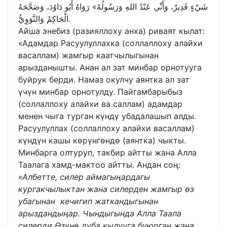
شَيْءٍ قَدِيرٌ، وَأَنِّي عَبْدُ اللهِ وَرَسُولُهُ» رَوَاهُ أَبُو دَاوُدَ، وَصَحَّحَهُ
الْحَاكِمُ وَالنَّوَوِيُّ.
Айша энебиз (разияллоху анха) риваят кылат:
«Адамдар Расуулуллахка (соллаллоху алайхи
васаллам) жамгыр каатчылыгынан
арызданышты. Анан ал зат минбар орнотууга
буйрук берди. Намаз окулчу аянтка ал зат
үчүн минбар орнотулду. Пайгамбарыбыз
(соллаллоху алайхи ва саллам) адамдар
менен чыга турган күндү убадалашып алды.
Расуулуллах (соллаллоху алайхи васаллам)
күндүн кашы көрүнгөндө (аянтка) чыкты.
Минбарга олтуруп, такбир айтты жана Алла
Таалага хамд-мактоо айтты. Андан соң:
«Албетте, силер аймагыңардагы
кургакчылыктан жана силерден жамгыр өз
убагынан кечигип жаткандыгынан
арыздандыңар. Чындыгында Алла Таала
силерди Өзүнө дуба кылууга буюрган жана