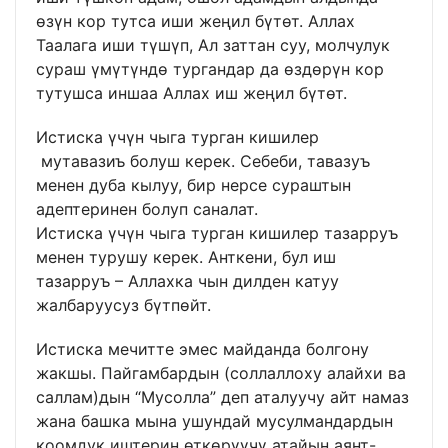
өзүн кор тутса иши жеңил бүтөт. Аллах
Таалага иши түшүп, Ал заттан суу, молчулук
сураш үмүтүндө тургандар да өздөрүн кор
тутушса иншаа Аллах иш жеңил бүтөт.
Истиска үчүн чыга турган кишилер
мутавазиъ болуш керек. Себеби, тавазуъ
менен дуба кылуу, бир нерсе сураштын
адептеринен болуп саналат.
Истиска үчүн чыга турган кишилер тазарруъ
менен турушу керек. Анткени, бул иш
тазарруъ – Аллахка чын дилден катуу
жалбаруусуз бүтпөйт.
Истиска мечитте эмес майданда болгону
жакшы. Пайгамбардын (соллаллоху алайхи ва
саллам)дын “Мусолла” деп аталуучу айт намаз
жана башка мына ушундай мусулмандардын
коомдук иштерин өткөрүүчү атайын аянт-