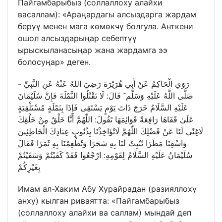
Пайгамбарыбыз (соллаллоху алайхи
васаллам): «Араңардагы алсыздарга жардам
берүү менен мага көмөкчү болгула. Анткени
ошол алсыздарыңар себептүү
ырыскыланасыңар жана жардамга ээ
болосуңар» деген.
رَوَي الْحَاكِمُ عَنْ أَبِي هُرَيْرَةَ رَضِيَ اللهُ عَنْهُ عَنِ النَّبِيِّ -
صَلَّى اللَّهُ عَلَيْهِ وَسَلَّم َ قَالَ: لَا تَقْتُلُوا النَّمْلَةَ فَإِنَّ سُلَيْمَانَ
عَلَيْهِ السَّلَامُ خَرَجَ ذَاتَ يَوْمٍ يَسْتَقِى فَإِذَا بِنَمْلَةٍ مُسْتَلْقِيَةٍ
عَلَىٰ قَفَاهَا رَافِعَةً قَوَائِمَهَا تَقُولَ: اللّٰهُمَّ أَنَّا خَلْقٌ مِنْ خَلْقِكَ
لَاغِنًي لَنَا عَنْ فَضْلِكَ اللّٰهُمَّ لَاتُؤَاخِذْنَا بِذُنُوبِ عِبَادِكَ الْخَاطِئِينَ
وَاسْقِنَا مَطَرًا تُنْبِتُ لَنَا بِهِ شَجَرًا وَتُطْعِمْنَا بِهِ ثَمَرًا فَقَالَ
سُلَيْمَانُ عَلَيْهِ السَّلَامُ لِقَوْمِهِ: ارْجْعُوا فَقَدْ كَفَيْتُمْ وَسَقَيْتُمْ
بِغَيْرِكُمْ
Имам ал-Хаким Абу Хурайрадан (разияллоху
анху) кылган риваятта: «Пайгамбарыбыз
(соллаллоху алайхи ва саллам) мындай деп