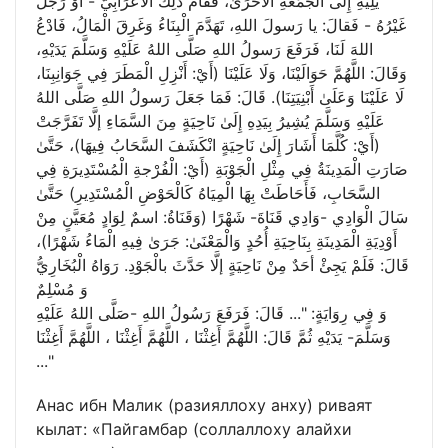
يَلِيهِ إِلَى الْجُمُعَةِ الْأُخْرَىٰ، فَقَامَ ذٰلِكَ الْأَعْرَابِيُّ - أَوْ رَجُلٌ
غَيْرُهُ - فَقالَ: يا رَسولَ اللهِ، تَهَدَّمَ الْبِنَاءُ وَغَرِقَ الْمَالُ، فَادْعُ
اللهَ لَنَا، فَرَفَعَ رَسولُ اللهِ صَلَّى اللهُ عَلَيْهِ وَسَلَّمَ يَدَيْهِ،
وَقَالَ: اللَّهُمَّ حَوَالَيْنَا، وَلَا عَلَيْنَا (أَيْ: أَنْزِلِ الْمَطَرَ فِي جَوَانِبِنَا،
لَا عَلَيْنَا وَعَلَىٰ أَبْنِيَتِنَا). قَالَ: فَمَا جَعَلَ رَسولُ اللهِ صَلَّى اللهُ
عَلَيْهِ وَسَلَّمَ يُشِيرُ بِيَدِهِ إِلَىٰ نَاحِيَةٍ مِنَ السَّمَاءِ إلَّا تَفَرَّجَتْ
(أَيْ: كُلَّمَا أَشَارَ إِلَىٰ نَاحِيَةٍ انْكَشَفَ السَّحَابُ فِيهَا)، حَتَّىٰ
صَارَتِ الْمَدِينَةُ فِي مِثْلِ الْجَوْبَةِ (أَيْ: الْفُرْجةِ الْمُسْتَدِيرَةِ فِي
السَّحَابِ، فَأَحَاطَتْ بِهَا الْمِيَاهُ كَالْحَوْضِ الْمُسْتَدِيرِ) حَتَّىٰ
سَالَ الْوَادِي -وَادِي قَنَاةَ- شَهْرًا (وَقَنَاةُ: اسمٌ لِوَادٍ مُعَيَّنٍ مِنْ
أَوْدِيَةِ الْمَدِينَةِ بِنَاحِيَةِ أُحُدٍ وَالْمَعْنَىٰ: جَرَىٰ فِيهِ الْمَاءُ شَهْرًا)،
قَالَ: فَلَمْ يَجِئْ أحَدٌ مِنْ نَاحِيَةٍ إلَّا حَدَّثَ بالْجَوْدِ. رَوَاهُ الْبُخَارِيُّ
وَ مُسْلِمٌ
وَ فِي رِوَايَةٍ: "... قَالَ: فَرَفَعَ رَسُولُ اللهِ -صَلَّى اللهُ عَلَيْهِ
وَسَلَّمَ- يَدَيْهِ ثُمَّ قَالَ: اللَّهُمَّ أَغِثْنَا ، اللَّهُمَّ أَغِثْنَا ، اللَّهُمَّ أَغِثْنَا
..."
Анас ибн Малик (разияллоху анху) риваят
кылат: «Пайгамбар (соллаллоху алайхи