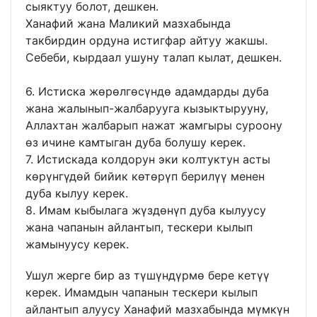
сыяктуу болот, дешкен.
Ханафий жана Маликий мазхабында
такбирдин ордуна истигфар айтуу жакшы.
Себеби, кырдаал ушуну талап кылат, дешкен.
6. Истиска жөрөлгөсүндө адамдарды дуба
жана жалынып-жалбарууга кызыктырууну,
Аллахтан жалбарып нажат жамгыры суроону
өз ичине камтыган дуба болушу керек.
7. Истискада колдорун эки колтуктун асты
көрүнгүдөй бийик көтөрүп берилүү менен
дуба кылуу керек.
8. Имам кыбылага жүздөнүп дуба кылуусу
жана чапанын айлантып, тескери кылып
жамынуусу керек.
Ушул жерге бир аз түшүндүрмө бере кетүү
керек. Имамдын чапанын тескери кылып
айлантып алуусу Ханафий мазхабында мүмкүн