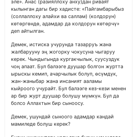
эле». Анас (разияллоху анху)дан риваят
кылынган дагы бир хадисте: «Пайгамбарыбыз
(соллаллоху алайхи ва саллам) (колдорун)
көтөргөндө, адамдар да колдорун көтөрчү»
деп айтылган.
Демек, истиска учурунда тазарруъ жана
жалбарууну эң жогорку чокусуна чыгаруу
керек. Чындыгында кургакчылык, суусуздук
чоң апаат. Бул балээге дуушар болгон журтта
ырыскы кемип, ачарчылык болуп, өсүмдүк,
жан-жаныбар жана инсаният ааламы
кыйроого учурайт. Бул балээге кез-кези менен
ар бир журт дуушар болушу мүмкүн. Бул да
болсо Аллахтын бир сыноосу.
Демек, ушундай сыноого адамдар кандай
мамиледе болуш керек?