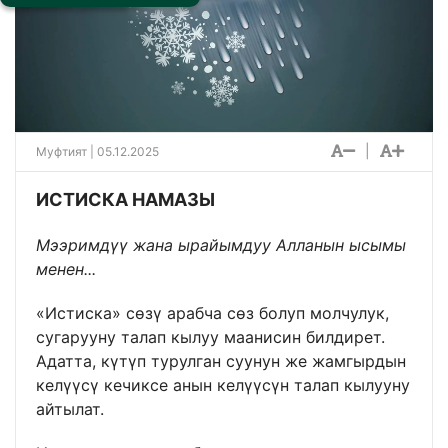
|
Муфтият | 05.12.2025
ИСТИСКА НАМАЗЫ
Мээримдүү жана ырайымдуу Алланын ысымы
менен...
«Истиска» сөзү арабча сөз болуп молчулук,
сугарууну талап кылуу маанисин билдирет.
Адатта, күтүп турулган суунун же жамгырдын
келүүсү кечиксе анын келүүсүн талап кылууну
айтылат.