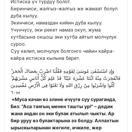
Истиска үч түрдүү болот.
Биринчиси, жалгыз-жалгыз же жамаат болуп
дуба кылуу.
Экинчиси, намаздан кийин дуба кылуу.
Үчүнчүсү, эки рекет намаз окуп, жума
хутбасына окшош эки хутба айтып молчулук
суроо.
Суу келип, молчулук болгонго чейин кайра-
кайра истиска кылына берет.
وَإِذِ اسْتَسْقَىٰ مُوسَىٰ لِقَوْمِهِ فَقُلْنَا اضْرِبْ بِعَصَاكَ الْحَجَرَ ۖ
فَانْفَجَرَتْ مِنْهُ اثْنَتَا عَشْرَةَ عَيْنًا ۖ قَدْ عَلِمَ كُلُّ أُنَاسٍ مَشْرَبَهُمْ ۖ
كُلُوا وَاشْرَبُوا مِنْ رِزْقِ اللهِ وَلَا تَعْثَوْا فِي الْأَرْضِ مُفْسِدِينَ
﴿٦٠﴾
«Муса качан өз элине ичүүгө суу сураганда,
Биз: "Аса таягың менен ташты ур!" – дедик
жана андан он эки булак атылып чыкты. Ар
бир уруу өз булактарына ээ болду. Аллахтын
ырыскыларынан жегиле, ичкиле, жер