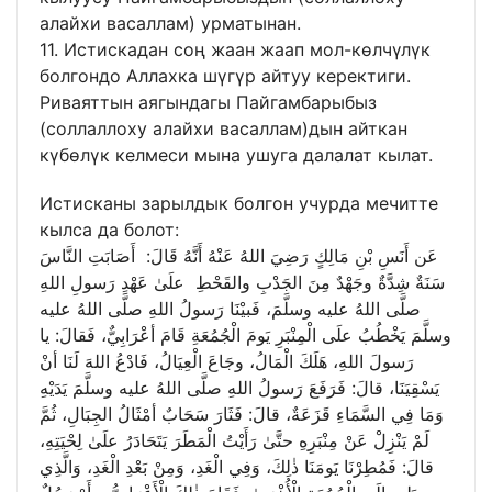
алайхи васаллам) урматынан.
11. Истискадан соң жаан жаап мол-көлчүлүк
болгондо Аллахка шүгүр айтуу керектиги.
Риваяттын аягындагы Пайгамбарыбыз
(соллаллоху алайхи васаллам)дын айткан
күбөлүк келмеси мына ушуга далалат кылат.
Истисканы зарылдык болгон учурда мечитте
кылса да болот:
عَن أَنَسِ بْنِ مَالِكٍ رَضِيَ اللهُ عَنْهُ أَنَّهُ قَالَ: أَصَابَتِ النَّاسَ
سَنَةٌ شِدَّةٌ وجَهْدٌ مِنَ الجَدْبِ والقَحْطِ علَىٰ عَهْدِ رَسولِ اللهِ
صلَّى اللهُ عليه وسلَّمَ، فَبيْنَا رَسولُ اللهِ صلَّى اللهُ عليه
وسلَّمَ يَخْطُبُ علَى الْمِنْبَرِ يَومَ الْجُمُعَةِ قَامَ أعْرَابِيٌّ، فَقالَ: يا
رَسولَ اللهِ، هَلَكَ الْمَالُ، وجَاعَ الْعِيَالُ، فَادْعُ اللهَ لَنَا أنْ
يَسْقِيَنَا، قالَ: فَرَفَعَ رَسولُ اللهِ صلَّى اللهُ عليه وسلَّمَ يَدَيْهِ
وَمَا فِي السَّمَاءِ قَزَعَةٌ، قالَ: فَثَارَ سَحَابٌ أمْثَالُ الجِبَالِ، ثُمَّ
لَمْ يَنْزِلْ عَنْ مِنْبَرِهِ حتَّىٰ رَأَيْتُ الْمَطَرَ يَتَحَادَرُ علَىٰ لِحْيَتِهِ،
قالَ: فَمُطِرْنَا يَومَنَا ذٰلِكَ، وَفِي الْغَدِ، وَمِنْ بَعْدِ الْغَدِ، وَالَّذِي