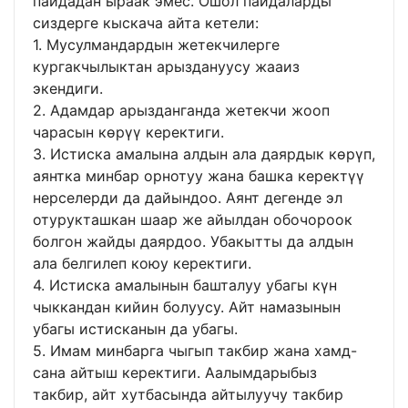
пайдадан ыраак эмес. Ошол пайдаларды
сиздерге кыскача айта кетели:
1. Мусулмандардын жетекчилерге
кургакчылыктан арыздануусу жааиз
экендиги.
2. Адамдар арызданганда жетекчи жооп
чарасын көрүү керектиги.
3. Истиска амалына алдын ала даярдык көрүп,
аянтка минбар орнотуу жана башка керектүү
нерселерди да дайындоо. Аянт дегенде эл
отурукташкан шаар же айылдан обочороок
болгон жайды даярдоо. Убакытты да алдын
ала белгилеп коюу керектиги.
4. Истиска амалынын башталуу убагы күн
чыккандан кийин болуусу. Айт намазынын
убагы истисканын да убагы.
5. Имам минбарга чыгып такбир жана хамд-
сана айтыш керектиги. Аалымдарыбыз
такбир, айт хутбасында айтылуучу такбир