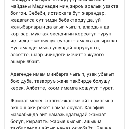
майданы Мадинадан миң зироъ аралык узакта
болгон. Себеби, истискага бүт жарандар,
жадагалса сүт эмди бөбөктөрдү да, үй
жаныбарларын да алып чыгып, алардын да
кор-зар, муктаж экендигин көрсөтүп туруп
истиска – молчулук сураш – амалга ашырылат.
Бул амалды мына ушундай көрүнүштө,
албетте, шаар ичиндеги мечитте жүзөгө
ашырылбайт.
Адегенде имам минбарга чыгып, узак убакыт
бою дуба, тазарруъ жана такбирде болушу
керек. Албетте, коом имамга кошулуп турат.
Жамаат менен жалгыз-жалгыз айт намазына
окшош эки рекет намаз окулат. Ханафий
мазхабында айт намазындагыдай жамаат
болуп, кыраатты жарыя кылып, ашыкча
такбирлерди айтып намаз окулбайт. Башка