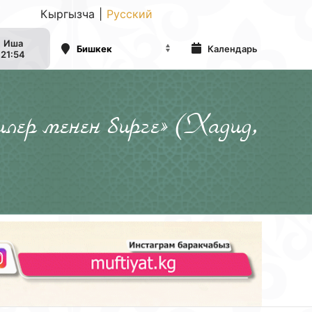
Кыргызча
|
Русский
Иша
Календарь
21:54
илер менен бирге» (Хадид,