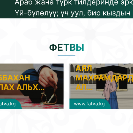
Араб жана түрк тилдеринде эрк
Үй-бүлөлүү; үч уул, бир кыздын
ФЕТВЫ
АЯЛ
ББАХАН
МАХРАМДАР
ЛАХ АЛЬХ…
АЛ…
atva.kg
www.fatva.kg