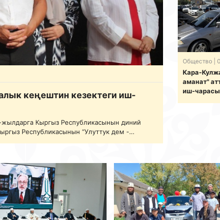
Общество
| 
Кара-Кулж
аманат" ат
иш-чарасы
алык кеңештин кезектеги иш-
-жылдарга Кыргыз Республикасынын диний
Кыргыз Республикасынын “Улуттук дем -
деп-ахлактык өнүгүүсү” жана “Кыргыз жараны
дын 4-августунда Ош шаарында Кыргыз
ри жан…