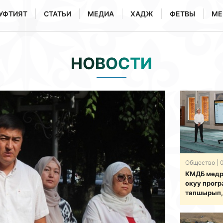
УФТИЯТ
СТАТЬИ
МЕДИА
ХАДЖ
ФЕТВЫ
МЕ
НОВОСТИ
Общество
| 
КМДБ медр
окуу прог
тапшырып,
берүү бою
ишке кирг