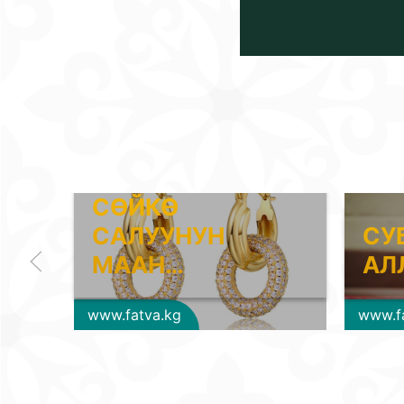
СӨЙКӨ
САЛУУНУН
СУ
МААН…
АЛ
www.fatva.kg
www.f