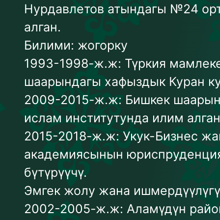
Нурдавлетов атындагы №24 ор
алган.
Билими: жогорку
1993-1998-ж.ж: Түркия мамлек
шаарындагы хафыздык Куран ку
2009-2015-ж.ж: Бишкек шаарын
ислам институтунда илим алган
2015-2018-ж.ж: Укук-Бизнес жа
академиясынын юриспруденция
бүтүрүүчү.
Эмгек жолу жана ишмердүүлүгү
2002-2005-ж.ж: Аламүдүн райо