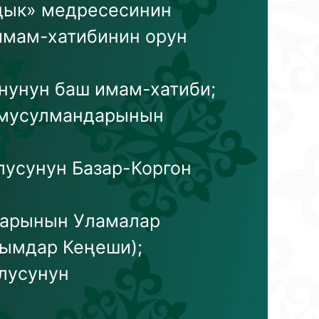
дык» медресесинин
 имам-хатибинин орун
нунун баш имам-хатиби;
н мусулмандарынын
лусунун Базар-Коргон
дарынын Уламалар
лымдар Кеңеши);
лусунун