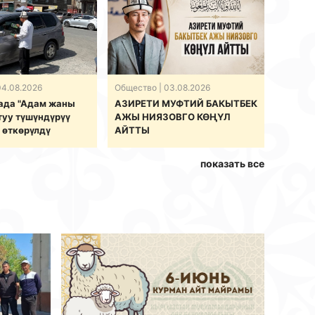
04.08.2026
Общество
| 03.08.2026
ада "Адам жаны
АЗИРЕТИ МУФТИЙ БАКЫТБЕК
туу түшүндүрүү
АЖЫ НИЯЗОВГО КӨҢҮЛ
 өткөрүлдү
АЙТТЫ
показать все