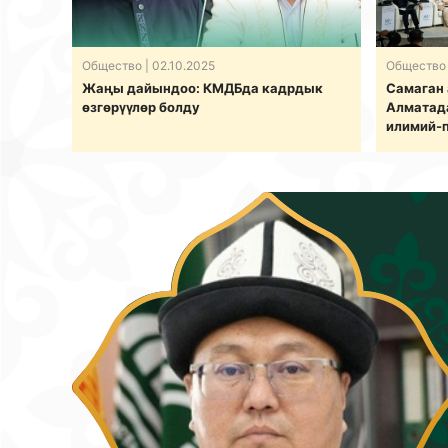
Общество
| 02.10.2025
Общество
Жаңы дайындоо: КМДБда кадрдык
Самаган
өзгөрүүлөр болду
Алматада
илимий-
катышуу