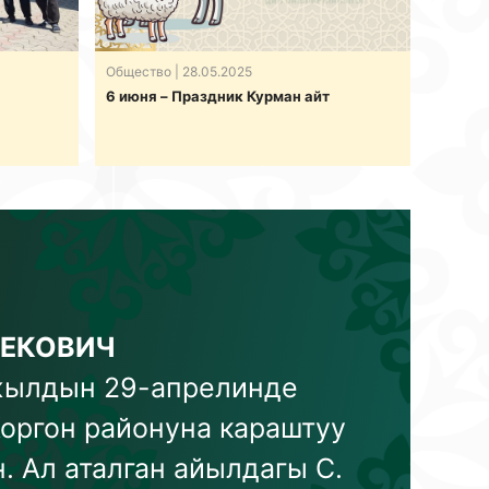
Общество
| 28.05.2025
6 июня – Праздник Курман айт
БЕКОВИЧ
-жылдын 29-апрелинде
оргон районуна караштуу
 Ал аталган айылдагы С.