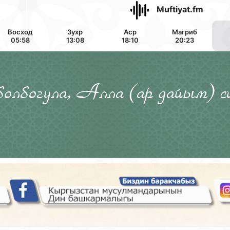
Muftiyat.fm
Восход
Зухр
Аср
Магриб
05:58
13:08
18:10
20:23
 болбогула, Алла (ар дайым) с