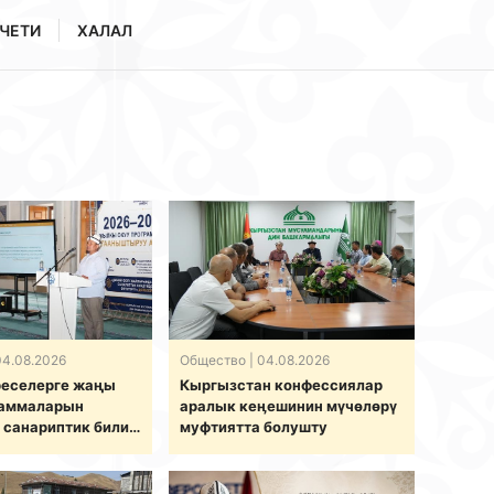
ЧЕТИ
ХАЛАЛ
04.08.2026
Общество
| 04.08.2026
еселерге жаңы
Кыргызстан конфессиялар
раммаларын
аралык кеӊешинин мүчөлөрү
 санариптик билим
муфтиятта болушту
нча долбоорду
изди