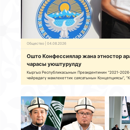
Общество
| 04.08.2026
Ошто Конфессиялар жана этностор ар
чарасы уюштурулду
Кыргыз Республикасынын Президентинин “2021-2026
чөйрөдөгү мамлекеттик саясатынын Концепциясы”, “
дүйнөлүк бийиктик” уңгужолу”, “Инсандын руханий-а
жөнүндө” Жарлыктарын аткаруу алкагында 2026-жыл
Республикасынын Президентине караштуу Дин иште