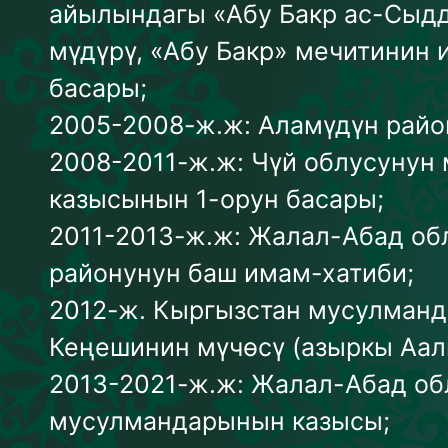
айылындагы «Абу Бакр ас-Сыд
мүдүрү, «Абу Бакр» мечитинин
басары;
2005-2008-ж.ж: Аламүдүн райо
2008-2011-ж.ж: Чүй облусуну
казысынын 1-орун басары;
2011-2013-ж.ж: Жалал-Абад об
районунун баш имам-хатиби;
2012-ж. Кыргызстан мусулман
Кеңешинин мүчөсү (азыркы Аа
2013-2021-ж.ж: Жалал-Абад об
мусулмандарынын казысы;