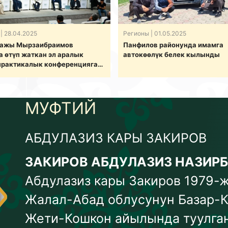
| 28.04.2025
Регионы
| 01.05.2025
 ажы Мырзаибраимов
Панфилов районунда имамга
 өтүп жаткан эл аралык
автокөөлүк белек кылынды
практикалык конференцияга
да
МУФТИЙ
АБДУЛАЗИЗ КАРЫ ЗАКИРОВ
ЗАКИРОВ АБДУЛАЗИЗ НАЗИР
Абдулазиз кары Закиров 1979
Жалал-Абад облусунун Базар-К
Жети-Кошкон айылында туулган.