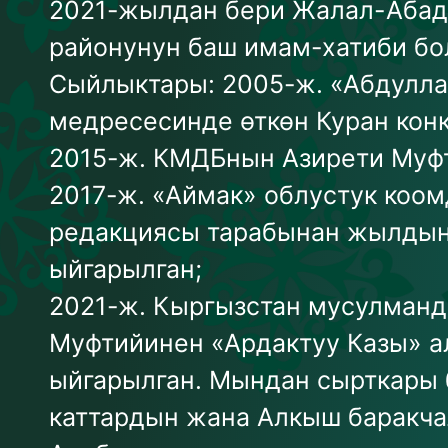
2021-жылдан бери Жалал-Абад 
районунун баш имам-хатиби бол
Сыйлыктары: 2005-ж. «Абдулла
медресесинде өткөн Куран кон
2015-ж. КМДБнын Азирети Муф
2017-ж. «Аймак» облустук коом
редакциясы тарабынан жылды
ыйгарылган;
2021-ж. Кыргызстан мусулман
Муфтийинен «Ардактуу Казы» 
ыйгарылган. Мындан сырткары
каттардын жана Алкыш баракча