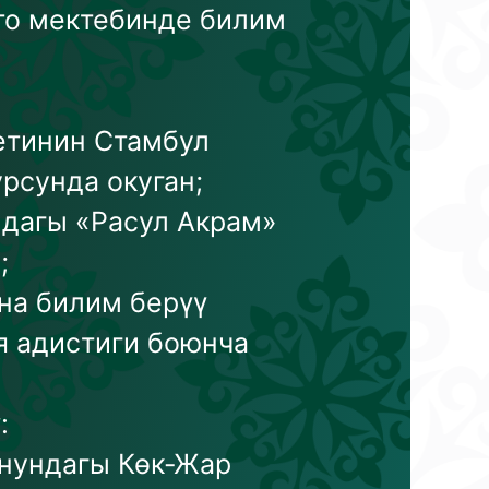
то мектебинде билим
етинин Стамбул
рсунда окуган;
дагы «Расул Акрам»
;
на билим берүү
 адистиги боюнча
:
нундагы Көк-Жар