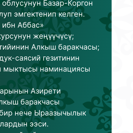
облусунун Базар-Коргон
уп эмгектенип келген.
 ибн Аббас»
курсунун жеңүүчүсү;
тийинин Алкыш баракчасы;
дук-саясий гезитинин
н мыктысы наминациясы
дарынын Азирети
алкыш баракчасы
 бир нече Ыраазычылык
лардын ээси.