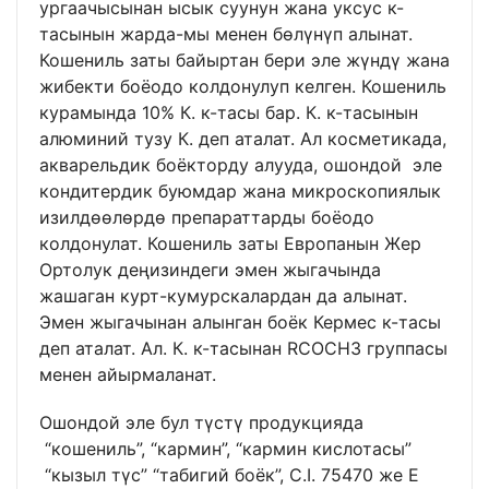
ургаачысынан ысык суунун жана уксус к-
тасынын жарда-мы менен бөлүнүп алынат.
Кошениль заты байыртан бери эле жүндү жана
жибекти боёодо колдонулуп келген. Кошениль
курамында 10% К. к-тасы бар. К. к-тасынын
алюминий тузу К. деп аталат. Ал косметикада,
акварельдик боёкторду алууда, ошондой эле
кондитердик буюмдар жана микроскопиялык
изилдөөлөрдө препараттарды боёодо
колдонулат. Кошениль заты Европанын Жер
Ортолук деңизиндеги эмен жыгачында
жашаган курт-кумурскалардан да алынат.
Эмен жыгачынан алынган боёк Кермес к-тасы
деп аталат. Ал. К. к-тасынан RСОСН3 группасы
менен айырмаланат.
Ошондой эле бул түстү продукцияда
“кошениль”, “кармин”, “кармин кислотасы”
“кызыл түс” “табигий боёк”, C.I. 75470 же Е