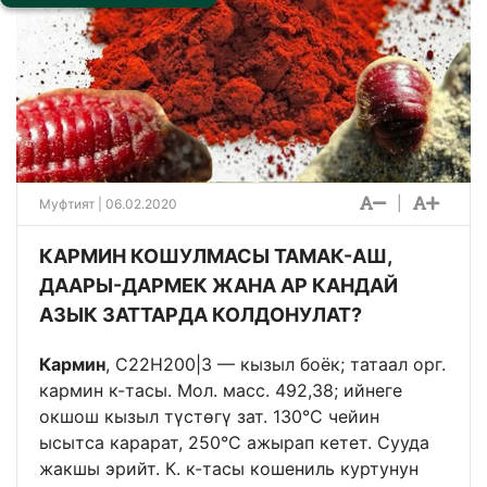
|
Муфтият | 06.02.2020
КАРМИН КОШУЛМАСЫ ТАМАК-АШ,
ДААРЫ-ДАРМЕК ЖАНА АР КАНДАЙ
АЗЫК ЗАТТАРДА КОЛДОНУЛАТ?
Кармин
, С22Н200|3 — кызыл боёк; татаал орг.
кармин к-тасы. Мол. масс. 492,38; ийнеге
окшош кызыл түстөгү зат. 130°С чейин
ысытса карарат, 250°С ажырап кетет. Сууда
жакшы эрийт. К. к-тасы кошениль куртунун