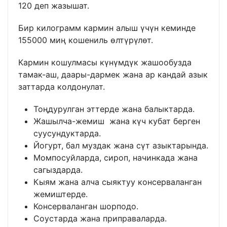
120 деп жазышат.
Бир килограмм кармин алыш үчүн кеминде
155000 миң кошениль өлтүрүлөт.
Кармин кошулмасы күнүмдүк жашообузда
тамак-аш, даары-дармек жана ар кандай азык
заттарда колдонулат.
Тоңдурулган эттерде жана балыктарда.
Жашылча-жемиш жана күч кубат берген
суусундуктарда.
Йогурт, бал муздак жана сүт азыктарында.
Момпосуйларда, сироп, начинкада жана
сагыздарда.
Кыям жана алча сыяктуу консерваланган
жемиштерде.
Консерваланган шорподо.
Соустарда жана приправаларда.