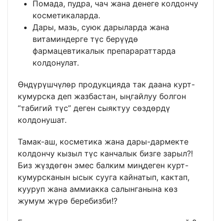
Помада, пудра, чач жана денеге колдончу
косметикаларда.
Дары, мазь, суюк дарыларда жана
витаминдерге түс берүүдө
фармацевтикалык препарараттарда
колдонулат.
Өндүрүшчүлөр продукцияда так даана курт-
кумурска деп жазбастан, ыңгайлуу болгон
“табигий түс” деген сыяктуу сөздөрдү
колдонушат.
Тамак-аш, косметика жана дары-дармекте
колдончу кызыл түс канчалык бизге зарыл?!
Биз жүздөгөн эмес балким миңдеген курт-
кумурсканын ысык сууга кайнатып, кактап,
кууруп жана аммиакка салынганына көз
жумум жүрө беребизби!?