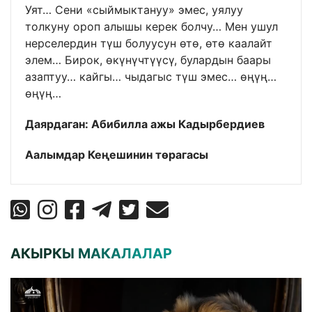
Уят… Сени «сыймыктануу» эмес, уялуу
толкуну ороп алышы керек болчу… Мен ушул
нерселердин түш болуусун өтө, өтө каалайт
элем… Бирок, өкүнүчтүүсү, булардын баары
азаптуу… кайгы… чыдагыс түш эмес… өңүң…
өңүң…
Даярдаган: Абибилла ажы Кадырбердиев
Аалымдар Кеңешинин төрагасы
АКЫРКЫ МАКАЛАЛАР