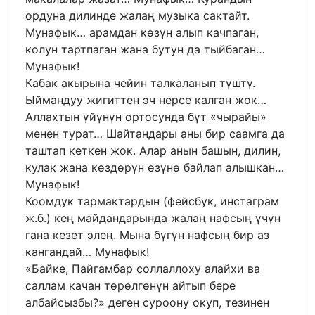
ордуна дилинде жалаң музыка сактайт.
Мунафык… арамдан көзүн алып качпаган,
колун тартпаган жана бутун да тыйбаган…
Мунафык!
Кабак акырына чейин талкаланып түштү.
Ыймандуу жигиттен эч нерсе калган жок…
Аллахтын үйүнүн ортосунда бүт «чырайы»
менен турат… Шайтандары аны бир саамга да
таштап кеткен жок. Алар анын башын, дилин,
кулак жана көздөрүн өзүнө байлап алышкан…
Мунафык!
Коомдук тармактардын (фейсбук, инстаграм
ж.б.) кең майдандарында жалаң нафсың үчүн
гана кезет элең. Мына бүгүн нафсың бир аз
кангандай… Мунафык!
«Байке, Пайгамбар соллаллоху алайхи ва
саллам качан төрөлгөнүн айтып бере
албайсызбы?» деген суроону окуп, тезинен