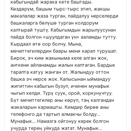
кабыгындай жарака кете баштады.
Көздөрүм, башым тырс-тырс этип, жакшы
макалалар жаза турган, пайдалуу нерселерди
башкаларга бөлүшө турган колдорум
калтырай түштү. Кабыгымдын жарылуусунан
пайда болгон «шуулдаган үн» ааламды тутту.
Кырдаал өтө оор болчу. Мына,
мечиттегилердин баары мени карап турушат.
Бирок, эч ким жакыныма келе алган жок,
анткени айланамды жалын каптаган. Бардык
тарапта катуу жанган от. Жалындуу оттон
башка эч нерсе жок. Капысынан ыймандуу
жигиттин кабыгын бузуп, ичинен мунафык
чыгып келди. Түрү суук, орой, коркунучтуу.
Бүт мечиттегилер аны көрүп, таң калгандан
жакаларын кармашты. Кимдир бирөө аны
телефонго да тартып алмакчы болду…
Мунафык… Намазга ойгонуу керек болгон
учурда терең уйкуда жатат. Мунафык…