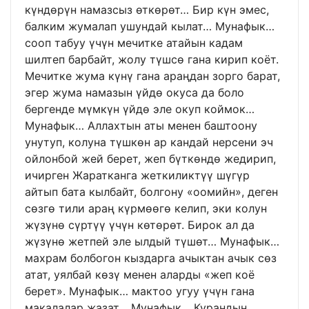
күндөрүн намазсыз өткөрөт… Бир күн эмес,
балким жумалап ушундай кылат… Мунафык…
сооп табуу үчүн мечитке атайын кадам
шилтеп барбайт, жолу түшсө гана кирип коёт.
Мечитке жума күнү гана араңдан зорго барат,
эгер жума намазын үйдө окуса да боло
бергенде мүмкүн үйдө эле окуп коймок…
Мунафык… Аллахтын аты менен баштоону
унутуп, колуна түшкөн ар кандай нерсени эч
ойлонбой жей берет, жеп бүткөндө жедирип,
ичирген Жаратканга жеткиликтүү шүгүр
айтып бата кылбайт, болгону «оомийн», деген
сөзгө тили араң күрмөөгө келип, эки колун
жүзүнө сүртүү үчүн көтөрөт. Бирок ал да
жүзүнө жетпей эле ылдый түшөт… Мунафык…
махрам болбогон кыздарга ачыктан ачык сөз
атат, уялбай көзү менен аларды «жеп коё
берет». Мунафык… мактоо угуу үчүн гана
макалалар жазат… Мунафык… Курандын