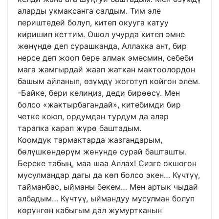
аларды укмаксанга салдым. Тим эле
периштедей болуп, китеп окууга катуу
киришип кеттим. Ошол учурда китеп эмне
жөнүндө деп сурашканда, Аллахка ант, бир
нерсе деп жооп бере алмак эмесмин, себеби
мага жамгырдай жаап жаткан мактоолордон
башым айланып, өзүмдү жоготуп койгон элем.
-Байке, бери келиңиз, деди бирөөсү. Мен
болсо «жактырбагандай», китебимди бир
четке коюп, ордумдан турдум да алар
тарапка карап жүрө баштадым.
Коомдук тармактарда жазгандарым,
бөлүшкөндөрүм жөнүндө сурай башташты.
Береке табың, маа шаа Аллах! Сизге окшогон
мусулмандар дагы да көп болсо экен… Күчтүү,
тайманбас, ыйманы бекем… Мен артык чыдай
албадым… Күчтүү, ыймандуу мусулман болуп
көрүнгөн кабыгым дал жумуртканын