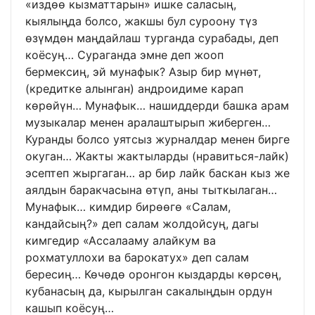
«издөө кызматтарын» ишке саласың,
кыялыңда болсо, жакшы бул суроону түз
өзүмдөн маңдайлаш турганда сурабады, деп
коёсуң… Сураганда эмне деп жооп
бермексиң, эй мунафык? Азыр бир мүнөт,
(кредитке алынган) андроидиме карап
көрөйүн… Мунафык… нашиддерди башка арам
музыкалар менен аралаштырып жиберген…
Куранды болсо уятсыз журналдар менен бирге
окуган… Жакты жактыларды (нравиться-лайк)
эсептеп жыргаган… ар бир лайк баскан кыз же
аялдын баракчасына өтүп, аны тыткылаган…
Мунафык… кимдир бирөөгө «Салам,
кандайсың?» деп салам жолдойсуң, дагы
кимгедир «Ассалааму алайкум ва
рохматуллохи ва барокатух» деп салам
бересиң… Көчөдө оронгон кыздарды көрсөң,
кубанасың да, кырылган сакалыңдын ордун
кашып коёсуң…