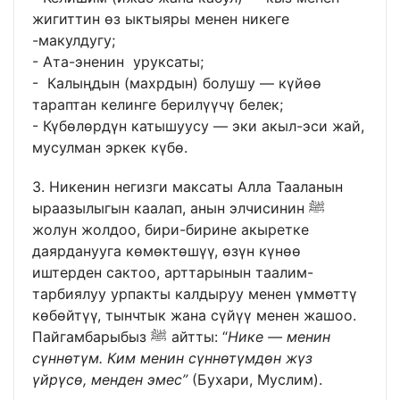
жигиттин өз ыктыяры менен никеге
-макулдугу;
- Ата-эненин уруксаты;
- Калыңдын (махрдын) болушу — күйөө
тараптан келинге берилүүчү белек;
- Күбөлөрдүн катышуусу — эки акыл-эси жай,
мусулман эркек күбө.
3. Никенин негизги максаты Алла Тааланын
ыраазылыгын каалап, анын элчисинин ﷺ
жолун жолдоо, бири-бирине акыретке
даярданууга көмөктөшүү, өзүн күнөө
иштерден сактоо, арттарынын таалим-
тарбиялуу урпакты калдыруу менен үммөттү
көбөйтүү, тынчтык жана сүйүү менен жашоо.
Пайгамбарыбыз ﷺ айтты: “
Нике — менин
сүннөтүм. Ким менин сүннөтүмдөн жүз
үйрүсө, менден эмес”
(Бухари, Муслим).