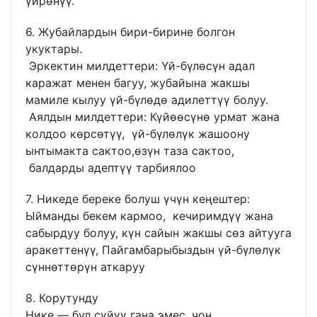
үйрөнүү.
6. Жубайлардын бири-бирине болгон
укуктары.
Эркектин милдеттери: Үй-бүлөсүн адал
каражат менен багуу, жубайына жакшы
мамиле кылуу үй-бүлөдө адилеттүү болуу.
Аялдын милдеттери: Күйөөсүнө урмат жана
колдоо көрсөтүү, үй-бүлөлүк жашоону
ынтымакта сактоо,өзүн таза сактоо,
балдарды адептүү тарбиялоо
7. Никеде береке болуш үчүн кеңештер:
Ыйманды бекем кармоо, кечиримдүү жана
сабырдуу болуу, күн сайын жакшы сөз айтууга
аракеттенүү, Пайгамбарыбыздын үй-бүлөлүк
сүннөттөрүн аткаруу
8. Корутунду
Нике — бул сүйүү гана эмес, чоң