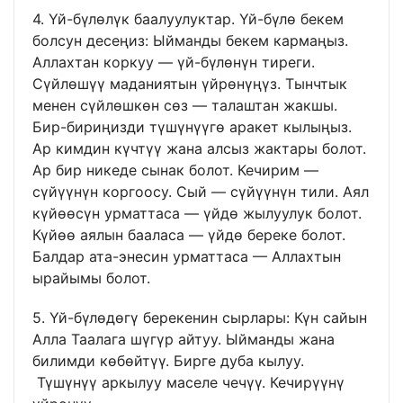
4. Үй-бүлөлүк баалуулуктар. Үй-бүлө бекем
болсун десеңиз: Ыйманды бекем кармаңыз.
Аллахтан коркуу — үй-бүлөнүн тиреги.
Сүйлөшүү маданиятын үйрөнүңүз. Тынчтык
менен сүйлөшкөн сөз — талаштан жакшы.
Бир-бириңизди түшүнүүгө аракет кылыңыз.
Ар кимдин күчтүү жана алсыз жактары болот.
Ар бир никеде сынак болот. Кечирим —
сүйүүнүн коргоосу. Сый — сүйүүнүн тили. Аял
күйөөсүн урматтаса — үйдө жылуулук болот.
Күйөө аялын бааласа — үйдө береке болот.
Балдар ата-энесин урматтаса — Аллахтын
ырайымы болот.
5. Үй-бүлөдөгү берекенин сырлары: Күн сайын
Алла Таалага шүгүр айтуу. Ыйманды жана
билимди көбөйтүү. Бирге дуба кылуу.
Түшүнүү аркылуу маселе чечүү. Кечирүүнү