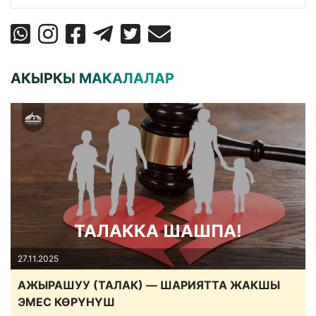
АКЫРКЫ МАКАЛАЛАР
ТАЛАККА ШАШПА!
27.11.2025
АЖЫРАШУУ (ТАЛАК) — ШАРИЯТТА ЖАКШЫ
ЭМЕС КӨРҮНҮШ