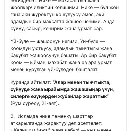
негизделет. Нике — махабаттын жана
жоопкерчиликтин келишими. Нике — бул жөн
гана эки жүрөктүн кошулуусу эмес, эки
адамдын бир максатта жашоо чечими. Анда
сүйүү, сабыр, кечирим жана урмат бар.
Үй-бүлө — жашоонун негизи. Үй-бүлө —
коомдун уюткусу, адамдын тынчтыгы жана
бакубат жашоосунун башаты. Ар бир бакубат
коом — ыйман, махабат жана өз ара урмат
менен курулган үй-бүлөдөн башталат.
Куранда айтылат:
“Алар менен тынчтыкта,
сүйүүдө жана ырайымда жашашыңар үчүн,
силерге өзүңөрдөн жубайлар жараттык”
(Рум сүрөсү, 21-аят).
2. Исламда нике төмөнкү шарттар
аткарылганда жарактуу деп эсептелет:
- Келишим (ижаб жана кабул) — кыз менен