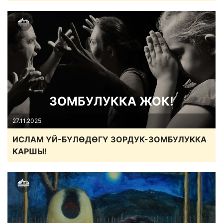
ЗОМБУЛУККА ЖОК!
27.11.2025
ИСЛАМ ҮЙ-БҮЛӨДӨГҮ ЗОРДУК-ЗОМБУЛУККА
КАРШЫ!