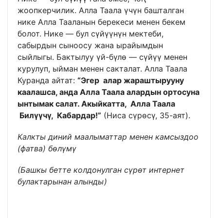
жоопкерчилик. Алла Таала үчүн башталган
нике Алла Тааланын берекеси менен бекем
болот. Нике — бул сүйүүнүн мектеби,
сабырдын сыноосу жана ырайымдын
сыйлыгы. Бактылуу үй-бүлө — сүйүү менен
курулуп, ыйман менен сакталат. Алла Таала
Куранда айтат:
“Эгер алар жараштырууну
каалашса, анда Алла Таала алардын ортосуна
ынтымак салат. Акыйкатта, Алла Таала
Билүүчү, Кабардар!”
(Ниса сүрөсү, 35-аят).
Калкты диний маалыматтар менен камсыздоо
(фатва) бөлүмү
(Башкы бетте колдонулган сүрөт интернет
булактарынан алынды)