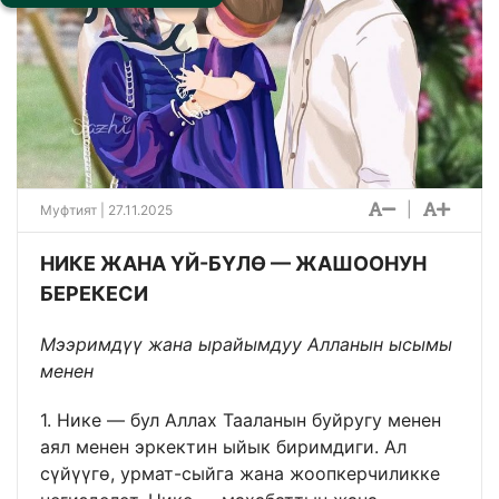
|
Муфтият | 27.11.2025
НИКЕ ЖАНА ҮЙ-БҮЛӨ — ЖАШООНУН
БЕРЕКЕСИ
Мээримдүү жана ырайымдуу Алланын ысымы
менен
1. Нике — бул Аллах Тааланын буйругу менен
аял менен эркектин ыйык биримдиги. Ал
сүйүүгө, урмат-сыйга жана жоопкерчиликке