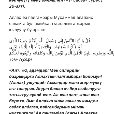
көпчүлүгү муну билишпейт»
(«Сабъа» сүрөсү,
28-аят).
Аллах өз пайгамбары Мухаммад алайхис
саламга бул акыйкатты жалпыга жарыя
кылууну буюрган:
قُلْ يَا أَيُّهَا النَّاسُ إِنِّي رَسُولُ اللَّهِ إِلَيْكُمْ جَمِيعًا الَّذِي
لَهُ مُلْكُ السَّمَاوَاتِ وَالْأَرْضِ ۖ لَا إِلَٰهَ إِلَّا هُوَ يُحْيِي
لَّهِ وَرَسُولِهِ النَّبِيِّ الْأُمِّيِّ الَّذِي يُؤْمِنُ بِاللَّهِ وَكَلِمَاتِهِ وَاتَّبِعُوهُ لَعَلَّكُمْ
تَهْتَدُونَ ﴿١٥٨﴾
«Айт: «О, адамдар! Мен силердин
баарыңарга Аллахтын пайгамбары боломун!
(Аллах) ушундай: Асмандар жана жер мүлкү
ага таандык. Андан башка эч бир сыйынууга
татыктуу кудай жок. Ал жан алат жана жан
берет». Эми Аллахка жана анын эч кимден
сабак албаган, пайгамбарына ыйман
келтиргиле! Ал пайгамбар (дагы) Аллахка,