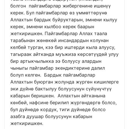
болгон пайгамбарлар жибергенине ишенүү
керек. Бул пайгамбарлар өз үммөттөрүнө
Аллахтын бардык буйруктарын, эмнени кылуу
керек, эмнени кылбоо керек баарын
жеткиришкен. Пайгамбарлар Аллах таала
тарабынан жөнөкөй инсандардын колунан
келбей турган, кээ бир иштерди кыла алуусу,
тагыраак айтканда муъжиза көрсөтүүдөй улуу
бир артыкчылыкка ээ болуусу алардын
чыныгы пайгамбар экендиктерине далил
болуп келген. Бардык пайгамбарлар
Аллахтын буюрган жолунда жүргөн кишилерге
эки дүйнө бактылуу болуусунун сүйүнүчтүү
кабарын беришкен. Аллахтын айтканына
көнбөй, нафсине берилип жүргөндөргө болсо,
бул дүйнөдө кордук, тиги дүйнөдө болсо
азабга дуушар болуусунун кабарын
жеткиришкен.