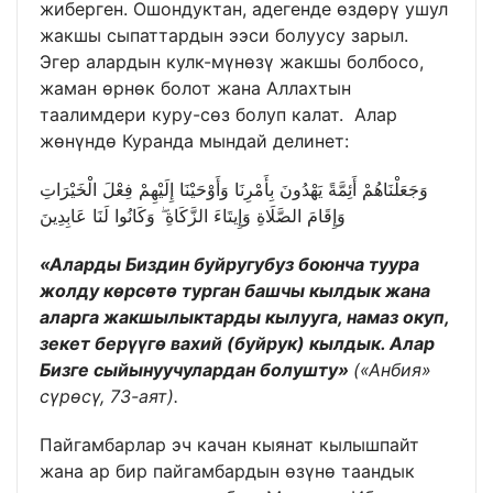
жиберген. Ошондуктан, адегенде өздөрү ушул
жакшы сыпаттардын ээси болуусу зарыл.
Эгер алардын кулк-мүнөзү жакшы болбосо,
жаман өрнөк болот жана Аллахтын
таалимдери куру-сөз болуп калат. Алар
жөнүндө Куранда мындай делинет:
وَجَعَلْنَاهُمْ أَئِمَّةً يَهْدُونَ بِأَمْرِنَا وَأَوْحَيْنَا إِلَيْهِمْ فِعْلَ الْخَيْرَاتِ
وَإِقَامَ الصَّلَاةِ وَإِيتَاءَ الزَّكَاةِ ۖ وَكَانُوا لَنَا عَابِدِينَ
«Аларды Биздин буйругубуз боюнча туура
жолду көрсөтө турган башчы кылдык жана
аларга жакшылыктарды кылууга, намаз окуп,
зекет берүүгө вахий (буйрук) кылдык. Алар
Бизге сыйынуучулардан болушту»
(«Анбия»
сүрөсү, 73-аят).
Пайгамбарлар эч качан кыянат кылышпайт
жана ар бир пайгамбардын өзүнө таандык