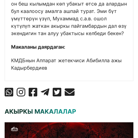
он беш кылымдан көп убакыт өтсө да алардын
бул каалоосу амалга ашпай турат. Эми бүт
үмүттөрүн үзүп, Мухаммад с.а.в. ошол
күтүлүп жаткан акыркы пайгамбардын дал өзү
экендигин тан алуу убактысы келбеди бекен?
Макаланы даярдаган:
КМДБнын Аппарат жетекчиси Абибилла ажы
Кадырбердиев
АКЫРКЫ МАКАЛАЛАР