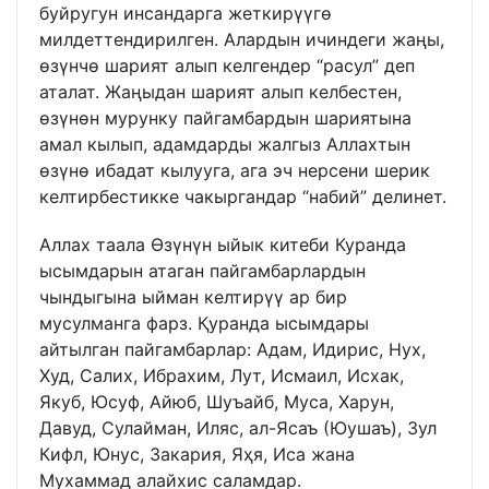
буйругун инсандарга жеткирүүгө
милдеттендирилген. Алардын ичиндеги жаңы,
өзүнчө шарият алып келгендер “расул” деп
аталат. Жаңыдан шарият алып келбестен,
өзүнөн мурунку пайгамбардын шариятына
амал кылып, адамдарды жалгыз Аллахтын
өзүнө ибадат кылууга, ага эч нерсени шерик
келтирбестикке чакыргандар “набий” делинет.
Аллах таала Өзүнүн ыйык китеби Куранда
ысымдарын атаган пайгамбарлардын
чындыгына ыйман келтирүү ар бир
мусулманга фарз. Қуранда ысымдары
айтылган пайгамбарлар: Адам, Идирис, Нух,
Худ, Салих, Ибрахим, Лут, Исмаил, Исхак,
Якуб, Юсуф, Айюб, Шуъайб, Муса, Харун,
Давуд, Сулайман, Иляс, ал-Ясаъ (Юушаъ), Зул
Кифл, Юнус, Закария, Яҳя, Иса жана
Мухаммад алайхис саламдар.