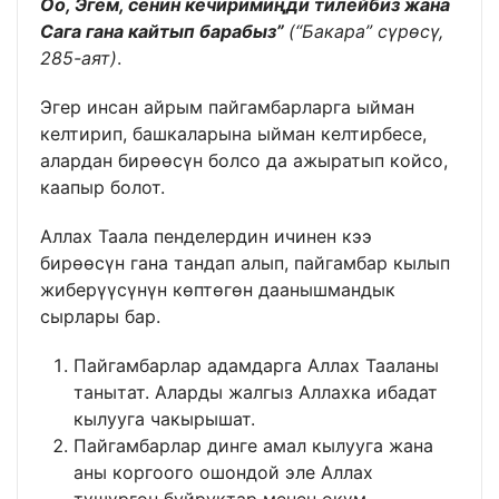
Оо, Эгем, сенин кечиримиңди тилейбиз жана
Сага гана кайтып барабыз”
(“Бакара” сүрөсү,
285-аят)
.
Эгер инсан айрым пайгамбарларга ыйман
келтирип, башкаларына ыйман келтирбесе,
алардан бирөөсүн болсо да ажыратып койсо,
каапыр болот.
Аллах Таала пенделердин ичинен кээ
бирөөсүн гана тандап алып, пайгамбар кылып
жиберүүсүнүн көптөгөн даанышмандык
сырлары бар.
Пайгамбарлар адамдарга Аллах Тааланы
танытат. Аларды жалгыз Аллахка ибадат
кылууга чакырышат.
Пайгамбарлар динге амал кылууга жана
аны коргоого ошондой эле Аллах