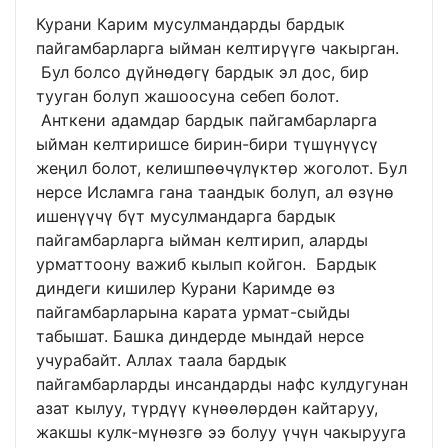
Курани Карим мусулмандарды бардык
пайгамбарларга ыйман келтирүүгө чакырган.
Бул болсо дүйнөдөгү бардык эл дос, бир
тууган болуп жашоосуна себеп болот.
Анткени адамдар бардык пайгамбарларга
ыйман келтиришсе бирин-бири түшүнүүсү
жеңил болот, келишпөөчүлүктөр жоголот. Бyл
нерсе Исламга гана таандык болуп, ал өзүнө
ишенүүчү бүт мусулмандарга бардык
пайгамбарларга ыйман келтирип, аларды
урматтоону важиб кылып койгон. Бардык
диндеги кишилер Курани Каримде өз
пайгамбарларына карата урмат-сыйды
табышат. Башка диндерде мындай нерсе
учурабайт. Аллах таала бардык
пайгамбарларды инсандарды нафс кулдугунан
азат кылуу, түрдүү күнөөлөрдөн кайтаруу,
жакшы кулк-мүнөзгө ээ болуу үчүн чакырууга