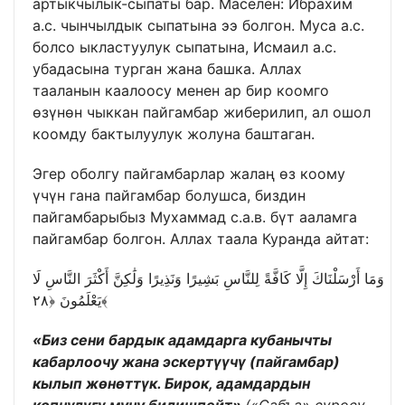
артыкчылык-сыпаты бар. Маселен: Ибрахим
а.с. чынчылдык сыпатына ээ болгон. Муса а.с.
болсо ыкластуулук сыпатына, Исмаил а.с.
убадасына турган жана башка. Аллах
тааланын каалоосу менен ар бир коомго
өзүнөн чыккан пайгамбар жиберилип, ал ошол
коомду бактылуулук жолуна баштаган.
Эгер оболгу пайгамбарлар жалаң өз коому
үчүн гана пайгамбар болушса, биздин
пайгамбарыбыз Мухаммад с.а.в. бүт ааламга
пайгамбар болгон. Аллах таала Куранда айтат:
وَمَا أَرْسَلْنَاكَ إِلَّا كَافَّةً لِلنَّاسِ بَشِيرًا وَنَذِيرًا وَلَٰكِنَّ أَكْثَرَ النَّاسِ لَا
يَعْلَمُونَ ﴿٢٨﴾
«Биз сени бардык адамдарга кубанычты
кабарлоочу жана эскертүүчү (пайгамбар)
кылып жөнөттүк. Бирок, адамдардын