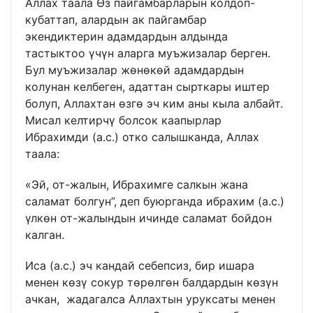
Аллах таала Өз пайгамбарларын колдоп-
кубаттап, алардын ак пайгамбар
экендиктерин адамдардын алдында
тастыктоо үчүн аларга муъжизалар берген.
Бул муъжизалар жөнөкөй адамдардын
колунан келбеген, адаттан сырткары иштер
болуп, Аллахтан өзгө эч ким аны кыла албайт.
Мисал келтирчү болсок каапырлар
Ибрахимди (а.с.) отко салышканда, Аллах
таала:
«Эй, от-жалын, Ибрахимге салкын жана
саламат болгун”, деп буюрганда ибрахим (а.с.)
үлкөн от-жалындын ичинде саламат бойдон
калган.
Иса (а.с.) эч кандай себепсиз, бир ишара
менен көзү сокур төрөлгөн балдардын көзүн
ачкан, жадагалса Аллахтын уруксаты менен