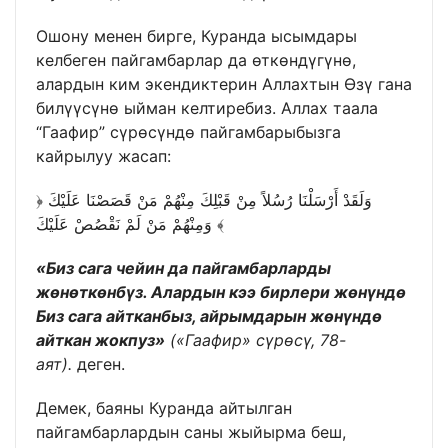
Ошону менен бирге, Куранда ысымдары
келбеген пайгамбарлар да өткөндүгүнө,
алардын ким экендиктерин Аллахтын Өзү гана
билүүсүнө ыйман келтиребиз. Аллах таала
“Гаафир” сүрөсүндө пайгамбарыбызга
кайрылуу жасап:
﴿ وَلَقَدْ أَرْسَلْنَا رُسُلاً مِنْ قَبْلِكَ مِنْهُمْ مَنْ قَصَصْنَا عَلَيْكَ
وَمِنْهُمْ مَنْ لَمْ نَقْصُصْ عَلَيْكَ ﴾
«
Биз сага чейин да пайгамбарларды
жөнөткөнбүз. Алардын кээ бирлери жөнүндө
Биз сага айтканбыз, айрымдарын жөнүндө
айткан жокпуз
»
(
«
Гаафир
»
сүрөсү, 78-
аят).
деген.
Демек, баяны Куранда айтылган
пайгамбарлардын саны жыйырма беш,