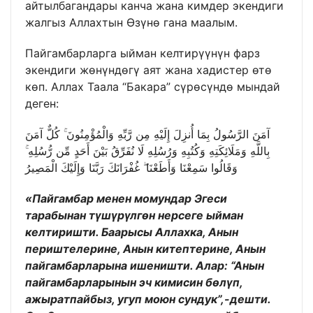
айтылбагандары канча жана кимдер экендиги
жалгыз Аллахтын Өзүнө гана маалым.
Пайгамбарларга ыйман келтирүүнүн фарз
экендиги жөнүндөгү аят жана хадистер өтө
көп. Аллах Таала “Бакара” сүрөсүндө мындай
деген:
آمَنَ الرَّسُولُ بِمَا أُنزِلَ إِلَيْهِ مِن رَّبِّهِ وَالْمُؤْمِنُونَ ۚ كُلٌّ آمَنَ
بِاللَّهِ وَمَلَائِكَتِهِ وَكُتُبِهِ وَرُسُلِهِ لَا نُفَرِّقُ بَيْنَ أَحَدٍ مِّن رُّسُلِهِ ۚ
وَقَالُوا سَمِعْنَا وَأَطَعْنَا ۖ غُفْرَانَكَ رَبَّنَا وَإِلَيْكَ الْمَصِيرُ
«Пайгамбар менен момундар Эгеси
тарабынан түшүрүлгөн нерсеге ыйман
келтиришти. Баарысы Аллахка, Анын
периштелерине, Анын китептерине, Анын
пайгамбарларына ишеништи. Алар: “Анын
пайгамбарларынын эч кимисин бөлүп,
ажыратпайбыз, угуп моюн сундук”,-дешти.