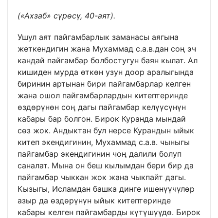
(«Ахзаб» сүрөсү, 40-аят).
Ушул аят пайгамбарлык заманасы аягына
жеткендигин жана Мухаммад с.а.в.дан соң эч
кандай пайгамбар болбостугун баян кылат. Ал
кишиден мурда өткөн узун доор аралыгында
биринин артынан бири пайгамбарлар келген
жана ошол пайгамбарлардын китептеринде
өздөрүнөн соң дагы пайгамбар келүүсүнүн
кабары бар болгон. Бирок Куранда мындай
сөз жок. Андыктан бул нерсе Курандын ыйык
китеп экендигинин, Мухаммад с.а.в. чыныгы
пайгамбар экендигинин чоң далили болуп
саналат. Мына он беш кылымдан бери бир да
пайгамбар чыккан жок жана чыкпайт дагы.
Кызыгы, Исламдан башка динге ишенүүчүлөр
азыр да өздөрүнүн ыйык китептеринде
кабары келген пайгамбарды күтүшүүдө. Бирок