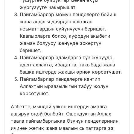
түшүргөн буйруктар менен өкүм
жүргүзүүгө чакырышат.
Пайгамбарлар момун пенделерге бейиш
жана андагы даярдап коюлган
неъматтардын сүйүнчүсүн беришет.
Каапырларга болсо, куфрдун акыбети
жаман болуусу жөнүндө эскертүү
беришет.
Пайгамбарлар адамдарга түз жүрүүдө,
адеп-ахлакта, ибадатта, такыбада жана
башка иштерде жакшы өрнөк көрсөтүшөт.
Пайгамбарлар пенделерге кантип
Аллахтын ыраазылыгын табуу жолун
көрсөтүшөт.
Албетте, мындай үлкөн иштерди амалга
ашыруу оңой болбойт. Ошондуктан Аллах
таала пайгамбарлыкка Өзүнүн пенделеринин
ичинен жетик жана маалым сыпаттарга ээ