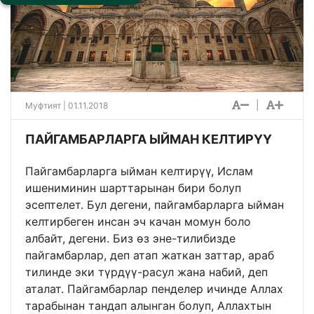
|
Муфтият | 01.11.2018
ПАЙГАМБАРЛАРГА ЫЙМАН КЕЛТИРҮҮ
Пайгамбарларга ыйман келтирүү, Ислам
ишениминин шарттарынан бири болуп
эсептелет. Бул дегени, пайгамбарларга ыйман
келтирбеген инсан эч качан момун боло
албайт, дегени. Биз өз эне-тилибизде
пайгамбарлар, деп атап жаткан заттар, араб
тилинде эки түрдүү-расул жана набий, деп
аталат. Пайгамбарлар пенделер ичинде Аллах
тарабынан тандап алынган болуп, Аллахтын