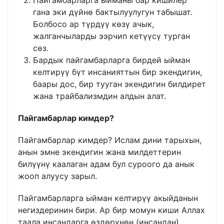
Пайгамбарларга ыйманы бар кишилер
гана эки дүйнө бактылуулугун табышат.
Болбосо ар түрдүү көзү ачык,
жалганчыларды ээрчип кетүүсү турган
сөз.
Бардык пайгамбарларга бирдей ыйман
келтирүү бүт инсанияттын бир экендигин,
баары дос, бир тууган экендигин билдирет
жана трайбализмдин алдын алат.
Пайгамбарлар кимдер?
Пайгамбарлар кимдер? Ислам дини тарыхын,
анын эмне экендигин жана милдеттерин
билүүнү каалаган адам бул суроого да анык
жооп алуусу зарыл.
Пайгамбарларга ыйман келтирүү акыйданын
негиздеринин бири. Ар бир момун киши Аллах
таала инсандарга өздөрүнөн (инсандан)