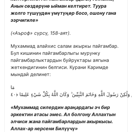
Анын сөздөрүнө ыйман келтирет. Туура
жолго түшүүдөн үмүтүңөр босо, ошону гана
ээрчигиле»
(«Аъроф» сүрсү, 158-аят).
Мухаммад алайхис салам акыркы пайгамбар.
Бул кишинин пайгамбарлыгы мурунку
пайгамбарлыктардын буйруктары аягына
жеткендигинин белгиси. Курани Каримде
мындай делинет:
مَا
«Мухаммад силердин араңардагы эч бир
эркектин атасы эмес. Ал болгону Аллахтын
элчиси жана пайгамбарлардын акыркысы.
Аллах-ар нерсени Билүүчү»