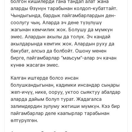
болгон кишилерди гана тандап алат жана
аларды Өзүнүн тарабынан колдоп-кубаттайт.
Чындыгында, бардык пайгамбарлардын ден-
соолугу чың. Аларда эч дене түзүлүшү
жагынан кемчилик жок. Болушу да мүмкүн
эмес. Алардын акылы да толук. Эч кандай
акылдарында кемтик жок. Алардын руху да
бакубат, алсыз да болбойт. Ошону менен
бирге, пайгамбарлар “маъсум”-алар эч качан
күнөө жасаган эмес.
Калган иштерде болсо инсан
болушкандыгынан, кадимки инсандар сыңары
жеп-ичүү, нике, ооруу, уктоо сыяктуу абалдар
аларда дайым болуп турат. Жадагалса
залимдердин зулуму жетиши мүмкүн. Кээ бир
пайгамбарлар деле каапырлар тарабынан
өлтүрүлгөн.