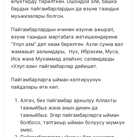
өлүктөрдү тирилткен. Ошондой эле, башка
бардык пайгамбарлардын да өзүнө таандык
муъжизалары болгон.
Пайгамбарлардын ичинен өзүнчө ажырап,
өзүнө таандык мартабага жетишкендерине
“Улул азм” деп наам берилген. Ахли сунна вал
жамааьат аалымдары, Нух, Ибрахим, Муса,
Иса жана Мухаммад алайхис саламдарды
«Улул азм» пайгамбарлар дейишет.
Пайгамбарларга ыйман келтирүүнүн
пайдалары өтө көп.
Алгач, биз пайгамбар аркылуу Аллахты
тааныйбыз жана анын динин да
тааныйбыз. Эгер пайгамбарларга ыйман
болбосо, таптакыр ыйман болуусу мүмкүн
эмес.