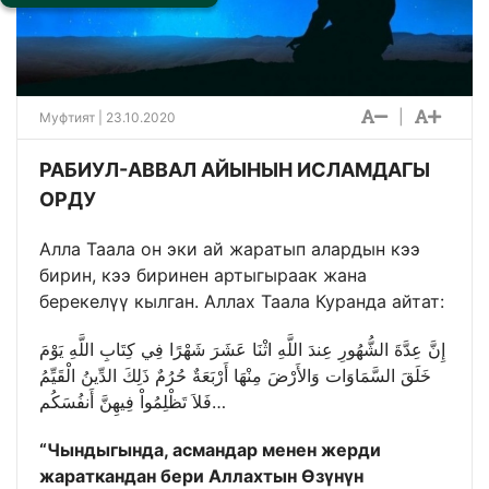
|
Муфтият | 23.10.2020
РАБИУЛ-АВВАЛ АЙЫНЫН ИСЛАМДАГЫ
ОРДУ
Алла Таала он эки ай жаратып алардын кээ
бирин, кээ биринен артыгыраак жана
берекелүү кылган. Аллах Таала Куранда айтат:
إِنَّ عِدَّةَ الشُّهُورِ عِندَ اللَّهِ اثْنَا عَشَرَ شَهْرًا فِي كِتَابِ اللَّهِ يَوْمَ
خَلَقَ السَّمَاوَات وَالأَرْضَ مِنْهَا أَرْبَعَةٌ حُرُمٌ ذَلِكَ الدِّينُ الْقَيِّمُ
فَلاَ تَظْلِمُواْ فِيهِنَّ أَنفُسَكُم…
“
Чындыгында, асмандар менен жерди
жараткандан бери Аллахтын Өзүнүн