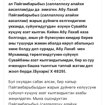
ал Пайгамбарыбыз (
саллаллоху алайхи
васаллам
)ды да эмизген. Абу Лахаб
Пайгамбарыбыз (
саллаллоху алайхи
васаллам
) жарык дүйнөгө келгендигини
укканда, сүйүнгөдүгүдөн өзүнүн Сувайба
күңүнү азат кылган. Кийин Абу Лахаб каза
болгондо, анын үй-бүлөсүнөн кимдир бирөө
аны түшүндө жаман абалда көрүп абалыңыз
эмне болду деп сурады, Абу Лахаб мен
Мухаммад төрөлгөндүгүнөн сүйүнүп
Сувайбаны азат кылгандыгымдан, бир аз суу
ичкенден башка тынчтык таппай жатам деп
жооп берди.
(Бухари/ Х 4829).
Бул окуядан сабак алсак, бир капыр
Пайгамбарыбыздын жарык дүйнөгө келүүсүнө
сүйүнүп күңүнү азат кылгандыктан азабы
жеңилдеген. Мына ошондуктан
Пайгамбарыбыз
(саллаллоху алайхи