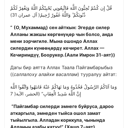
قُلْ إِن كُنتُمْ تُحِبُّونَ اللَّهَ فَاتَّبِعُونِي يُحْبِبْكُمُ اللَّهُ وَيَغْفِرْ لَكُمْ
ذُنُوبَكُمْ ۗ وَاللَّهُ غَفُورٌ رَّحِيمٌ( آل عمران 31)
“
(О, Мухаммад) сен айткын: Эгерде силер
Алланы жакшы көргөнүңөр чын болсо, анда
мени ээрчигиле. Мына ошондо Аллах
силердин күнөөңөрдү кечирет. Аллах —
Кечиримдүү, Боорукер
.(Аали Имрон 31-аят))
Дагы бир аятта Аллах Таала Пайгамбарыбыз
((
саллалоху алайхи васаллам
) тууралуу айтат:
وَمَا آتَاكُمُ الرَّسُولُ فَخُذُوهُ وَمَا نَهَاكُمْ عَنْهُ فَانتَهُوا وَاتَّقُوا اللَّهَ
إِنَّ اللَّهَ شَدِيدُ الْعِقَابِ” (الحشر، الآية( 7
“Пайгамбар силерди эмнеге буйруса, дароо
аткаргыла, эмнеден тыйса ошол замат
тыйылгыла. Алладан корккула, чынында
Алланын азабы катуу!”
(Хашр 7-аят)