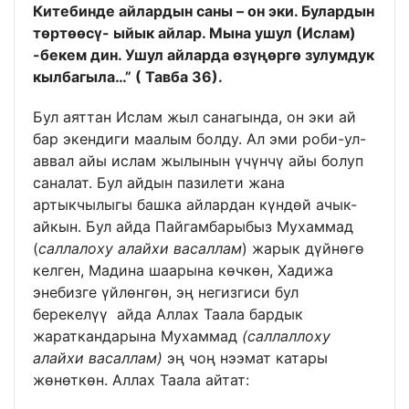
Китебинде айлардын саны – он эки. Булардын
төртөөсү- ыйык айлар. Мына ушул (Ислам)
-бекем дин. Ушул айларда өзүңөргө зулумдук
кылбагыла…”
( Тавба 36).
Бул аяттан Ислам жыл санагында, он эки ай
бар экендиги маалым болду. Ал эми роби-ул-
аввал айы ислам жылынын үчүнчү айы болуп
саналат. Бул айдын пазилети жана
артыкчылыгы башка айлардан күндөй ачык-
айкын. Бул айда Пайгамбарыбыз Мухаммад
(
саллалоху алайхи васаллам
) жарык дүйнөгө
келген, Мадина шаарына көчкөн, Хадижа
энебизге үйлөнгөн, эң негизгиси бул
берекелүү айда Аллах Таала бардык
жараткандарына Мухаммад
(саллаллоху
алайхи васаллам)
эң чоң нээмат катары
жөнөткөн. Аллах Таала айтат: