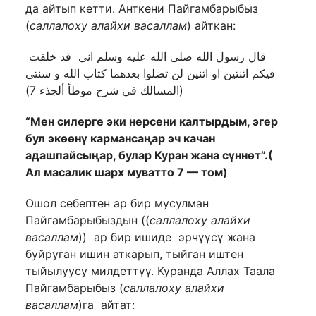
да айтып кетти. Анткени Пайгамбарыбыз
(
саллалоху алайхи васаллам
) айткан:
قال رسول الله صلى الله عليه وسلم اني قد خلفت
فيكم اثنتين او اثنين لن تضلوا بعدهما كتاب الله و سنتى
(المسالك في شرح موطأ ألجذء 7)
“Мен силерге эки нерсени калтырдым, эгер
бул экөөнү кармансаңар эч качан
адашпайсыңар, булар Куран жана сүннөт”
.(
Ал масалик шарх муватто 7 — том)
Ошол себептен ар бир мусулман
Пайгамбарыбыздын ((
саллалоху алайхи
васаллам
)) ар бир ишиде эрчүүсү жана
буйруган ишин аткарып, тыйган иштен
тыйылуусу милдеттүү. Куранда Аллах Таала
Пайгамбарыбыз (
саллалоху алайхи
васаллам
)га айтат: