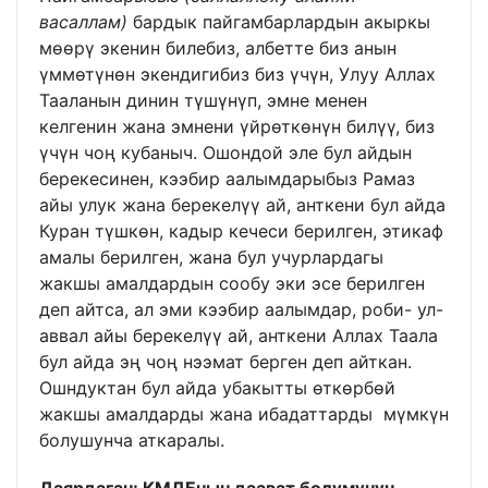
васаллам)
бардык пайгамбарлардын акыркы
мөөрү экенин билебиз, албетте биз анын
үммөтүнөн экендигибиз биз үчүн, Улуу Аллах
Тааланын динин түшүнүп, эмне менен
келгенин жана эмнени үйрөткөнүн билүү, биз
үчүн чоң кубаныч. Ошондой эле бул айдын
берекесинен, кээбир аалымдарыбыз Рамаз
айы улук жана берекелүү ай, анткени бул айда
Куран түшкөн, кадыр кечеси берилген, этикаф
амалы берилген, жана бул учурлардагы
жакшы амалдардын сообу эки эсе берилген
деп айтса, ал эми кээбир аалымдар, роби- ул-
аввал айы берекелүү ай, анткени Аллах Таала
бул айда эң чоң нээмат берген деп айткан.
Ошндуктан бул айда убакытты өткөрбөй
жакшы амалдарды жана ибадаттарды мүмкүн
болушунча аткаралы.