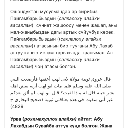
Ошондуктан мусулмандар ар бирибиз
Пайгамбарыбыздын (
саллалоху алайхи
васаллам
) сүннөт жашоосу менен жашап, аны
мал-жаныбыздан дагы артык сүйүүбүз керек.
Пайгамбарыбыздын ((
саллалоху алайхи
васаллам
)) атасынын бир тууганы Абу Лахаб
аттуу капыр ислам тарыхында таанымал. Ал
Пайгамбарыбыздын (
саллалоху алайхи
васаллам
) чоң атасы болгон.
قال عروة, ثويبة مولاة لابى لهب أعتقها فأرضعت النبي
صلى الله عليه وسلم فلما مات ابو لهب أريه بعض اهله
بشر حيبة قال له ماذا لقيت؟ قال ابو لهب لم ألق بعدكم
غير أني سقيت في هذه بعتاقتي ثويبة (صحيح البخاري ح
4829)
Урва (
рохимахуллох алайхи)
айтат: Абу
Лахабдын Сувайба аттуу күңү болгон. Жана