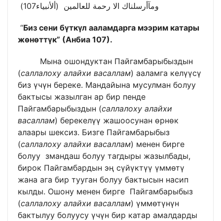
ومآأرسلناك الا رحمة للعالمين (ألأنبياء107)
“
Биз сени бүткүл ааламдарга мээрим катары
жөнөттүк”
(Анбиа 107).
Мына ошондуктан Пайгамбарыбыздын
(
саллалоху алайхи васаллам
) ааламга келүүсү
биз үчүн береке. Мандайына мусулман болуу
бактысы жазылган ар бир пенде
Пайгамбарыбыздын (
саллалоху алайхи
васаллам
) берекелүү жашоосунан өрнөк
алаары шексиз. Бизге Пайгамбарыбыз
(
саллалоху алайхи васаллам
) менен бирге
болуу змандаш болуу тагдыры жазылбады,
бирок Пайгамбардын эң сүйүктүү үммөтү
жана ага бир тууган болуу бактысын насип
кылды. Ошону менен бирге Пайгамбарыбыз
(
саллалоху алайхи васаллам
) үммөтүнүн
бактылуу болуусу үчүн бир катар амалдарды