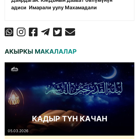
Даярдаган: КМДБнын даават б
өлүмүнүн
адиси
Имарали уулу Махамадали
АКЫРКЫ МАКАЛАЛАР
КАДЫР ТҮН КАЧАН
05.03.2026