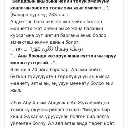
“Балдарын акырына чейин толук эмизүүнү
каалаган энелер толук эки жыл эмизет ...”.
(Бакара сүрөсү; 233-аят).
Андыктан бала эки жашка чейин болгон
мөөнөттө жат энени эмсе жана баланын
курсагына сүт жетип барганы анык болсо
эмчектеш өкүмү дайын болот.
... وَحَمْلُهُ وَفِصَالُهُ ثَلَاثُونَ شَهْرًا ۚ ... ﴿١٥﴾
“... Аны боюнда көтөрүү жана сүттөн чыгаруу
мөөнөтү отуз ай ...”.
Эки жыл 24 айга барабар. Ал эми бойго
бүткөн түйүлдүктүн төрөлүшүнүн эң кыска
мөөнөтү алты ай, эң узун мөөнөтү болсо эки
жыл.
Ибну Абу Хатим Абдуллах Ал-Жухайнийден
төмөнкү окуяны риваят кылат: “Бизден бир
киши Жухайна уруусунан болгон бир аялга
үйлөнгөн болчу. Ал аял алты айда төрөп коёт.