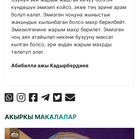
күндөшүн эмизип койсо, экөө тең эрине арам
болуп калат. Эмизген чоңуна жыныстык
жакындык кылынбаган болсо махр берилбейт.
Эмизилгенине жарым махр берилет. Эмизген
чоң аял атайылап никени бузууну максат
кылган болсо, эри андан жарым махрды
төлөтүп алат.
Абибилла ажы Кадырбердиев
АКЫРКЫ МАКАЛАЛАР