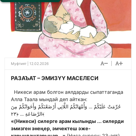
|
Муфтият | 12.02.2026
РАЗАЪАТ – ЭМИЗҮҮ МАСЕЛЕСИ
Никеси арам болгон аялдарды сыпаттаганда
Алла Таала мындай деп айткан:
حُرِّمَتْ عَلَيْكُمْ ... وَأُمَّهَاتُكُمُ اللَّاتِي أَرْضَعْنَكُمْ وَأَخَوَاتُكُمْ مِنَ
الرَّضَاعَةِ ... ﴿٢٣﴾
«(Никеси) силерге арам кылынды ... силерди
эмизген энеңер, эмчектеш эже-
карындаштарыңар...»
(Ниса сүрөсү: 23-аят)