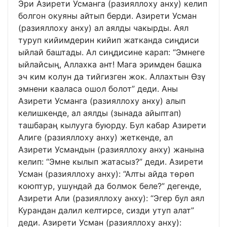
Эри Азирети Усманга (разияллоху анху) келип
болгон окуяны айтып берди. Азирети Усман
(разияллоху анху) ал аялды чакырды. Аял
туруп кийимдерин кийип жатканда сиңдиси
ыйлай баштады. Ал сиңдисине карап: “Эмнеге
ыйлайсың, Аллахка ант! Мага эримден башка
эч ким колун да тийгизген жок. Аллахтын Өзү
эмнени кааласа ошол болот” деди. Аны
Азирети Усманга (разияллоху анху) алып
келишкенде, ал аялды (зынада айыптап)
ташбараң кылууга буюрду. Бул кабар Азирети
Алиге (разияллоху анху) жеткенде, ал
Азирети Усмандын (разияллоху анху) жанына
келип: “Эмне кылып жатасыз?” деди. Азирети
Усман (разияллоху анху): “Алты айда төрөп
коюптур, ушундай да болмок беле?” дегенде,
Азирети Али (разияллоху анху): “Эгер бул аял
Курандан далил келтирсе, сизди утуп алат”
деди. Азирети Усман (разияллоху анху):