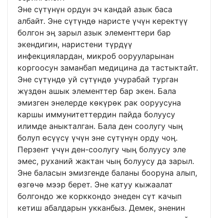
Эне сүтүнүн ордун эч кандай азык баса
албайт. Эне сүтүндө наристе үчүн керектүү
болгон эң зарыл азык элементтери бар
экендигин, наристени түрдүү
инфекциялардан, микроб оорууларынан
коргоосун заманбап медицина да тастыктайт.
Эне сүтүндө уй сүтүндө учурабай турган
жүздөн ашык элементтер бар экен. Бала
эмизген энелерде көкүрөк рак ооруусуна
каршы иммунитеттердин пайда болуусу
илимде аныкталган. Бала ден соолугу чың
болуп өсүүсү үчүн эне сүтүнүн орду чоң.
Перзент үчүн ден-соолугу чың болуусу эле
эмес, руханий жактан чың болуусу да зарыл.
Эне баласын эмизгенде баланы бооруна алып,
өзгөчө мээр берет. Эне катуу кыжаалат
болгондо же корккондо энеден сүт качып
кетиш абалдарын укканбыз. Демек, эненин