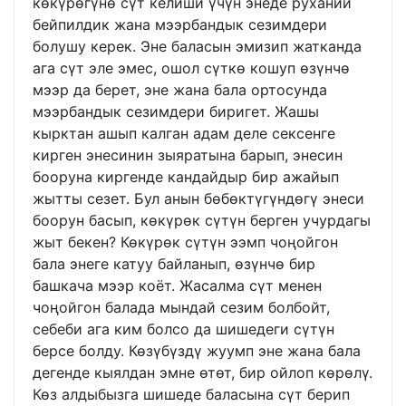
көкүрөгүнө сүт келиши үчүн энеде руханий
бейпилдик жана мээрбандык сезимдери
болушу керек. Эне баласын эмизип жатканда
ага сүт эле эмес, ошол сүткө кошуп өзүнчө
мээр да берет, эне жана бала ортосунда
мээрбандык сезимдери биригет. Жашы
кырктан ашып калган адам деле сексенге
кирген энесинин зыяратына барып, энесин
бооруна киргенде кандайдыр бир ажайып
жытты сезет. Бул анын бөбөктүгүндөгү энеси
боорун басып, көкүрөк сүтүн берген учурдагы
жыт бекен? Көкүрөк сүтүн ээмп чоңойгон
бала энеге катуу байланып, өзүнчө бир
башкача мээр коёт. Жасалма сүт менен
чоңойгон балада мындай сезим болбойт,
себеби ага ким болсо да шишедеги сүтүн
берсе болду. Көзүбүздү жуумп эне жана бала
дегенде кыялдан эмне өтөт, бир ойлоп көрөлү.
Көз алдыбызга шишеде баласына сүт берип