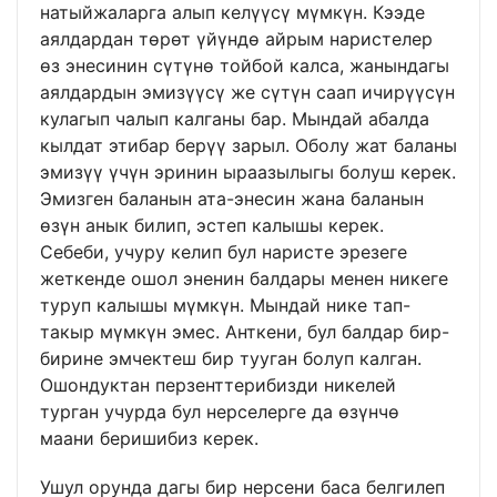
натыйжаларга алып келүүсү мүмкүн. Кээде
аялдардан төрөт үйүндө айрым наристелер
өз энесинин сүтүнө тойбой калса, жанындагы
аялдардын эмизүүсү же сүтүн саап ичирүүсүн
кулагып чалып калганы бар. Мындай абалда
кылдат этибар берүү зарыл. Оболу жат баланы
эмизүү үчүн эринин ыраазылыгы болуш керек.
Эмизген баланын ата-энесин жана баланын
өзүн анык билип, эстеп калышы керек.
Себеби, учуру келип бул наристе эрезеге
жеткенде ошол эненин балдары менен никеге
туруп калышы мүмкүн. Мындай нике тап-
такыр мүмкүн эмес. Анткени, бул балдар бир-
бирине эмчектеш бир тууган болуп калган.
Ошондуктан перзенттерибизди никелей
турган учурда бул нерселерге да өзүнчө
маани беришибиз керек.
Ушул орунда дагы бир нерсени баса белгилеп