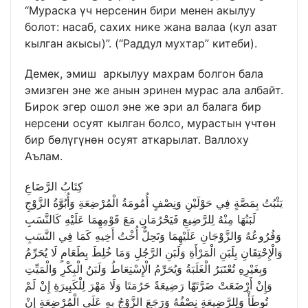
“Мураска үч нерсенин бири менен акылуу
болот: насаб, сахих нике жана валаа (кул азат
кылган акысы)”. (“Раддул мухтар” китеби).
Демек, эмиш аркылуу махрам болгон бала
эмизген эне же анын эринен мурас ала албайт.
Бирок эгер ошол эне же эри ал балага бир
нерсени осуят кылган болсо, мурастын үчтөн
бир бөлүгүнөн осуят аткарылат. Валлоху
Аълам.
كِتَابُ الرَّضَاعِ
يَثْبُتُ بِمَصَّةٍ فِي حَوْلَيْنِ وَنِصْفٍ أُمُومَةُ الْمُرْضِعَةِ وَأُبُوَّةُ الزَّوْجِ
لَبَنُهَا مِنْهُ لِلرَّضِيعِ فَيَحْرُمَانِ مَعَ قَوْمِهِمَا عَلَيْهِ كَالنَّسَبِ
وَفُرُوعُهُ وَالزَّوْجَانِ عَلَيْهِمَا وَتَحِلُّ أُخْتُ أَخِيهِ كَمَا فِي النَّسَبِ
وَالْإِحْتِقَانِ بِلَبَنِ الْمَرْأَةِ وَلَبَنِ الرَّجُلِ وَمَا خُلِطَ بِطَعَامٍ لَا يُحَرِّمُ
وَبِغَيْرِهِ تُعْتَبَرُ الْغَلَبَةُ وَيُحَرِّمُ الْإِسْتِعَاطُ وَلَبَنُ الْبِكْرِ وَالْمَيِّتِ
وَإِنْ أَرْضَعَتْ ضَرَّتَهّا رَضِيعَةً حَرُمَتَا وَلَا مَهْرَ لِلْكَبِيرَةِ إِنْ لَمْ
تُوطَأْ وَلِلرَّضِيعَةِ نِصْفُهُ وَرَجَعَ الزَّوْجُ بِهِ عَلَى الْمُرْضِعَةِ إِنْ