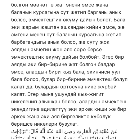
болгон мөөнөттө жат энени эмсе жана
баланын курсагына сүт жетип барганы анык
болсо, эмчектештик өкүмү дайын болот. Бала
эки жарым жаштан ашкандан кийин эмсе, же
эмгени менен сүт баланын курсагына жетип
барбагандыгы анык болсо, же сүтү жок
аялдын эмчегин жөн эле соро берсе
эмчектештик өкүмү дайын болбойт. Эгер бир
аялды эки бир-бирине жат болгон балдар
эмсе, алардын бири кыз бала, экинчиси уул
бала болсо, булар бир-бирине эмчектеш болуп
калат да, булардын ортосуна нике жүрбөй
калат. Эгер мына ушундай кыз-жигит
никеленип алышкан болсо, алардын эмчектеш
экендигине адилеттүү эки эркек киши же бир
эркек жана эки аял биргеликте күбөлүк
беришсе никелери бузулат.
عَنْ عُقْبَةَ بْنِ الْحَارِثِ رَضِيَ اللهُ عَنْهُ أَنَّهُ قّالَ: "تَزَوَّجْتُ
امْرَأَةً فَجَاءَتْنَا امْرَأَةٌ سَوْدَاءُ، فَقَالَتْ: إِنِّي قَدْ أَرْضَعْتُكُمَا