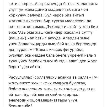
кетиш керек. Азыркы күндө батыш маданияты
улуттук жана диний маданиятыбызга чоң
коркунуч салууда. Бул нерсе биз айтып
жаткан эмчектеш бир тууган маселесин да
четтеп өткөн эмес. Дүкөндө иштей турган бир
эже: “Азыркы жаш келиндер жасалма сүттү
(кашаны) көп сатып алууда. Алардан эмне
үчүн балдарыңарды эмизбей каша бересиңер
деп сурасам: “Бала эмизсек фигурабыз
бузулат, экинчиден бала энеге үйрөнүп калып
түнү уйку бербей тынчыбызды алат” деп жооп
берет” деп айтат.
Расуулуллах (соллаллоху алайхи ва саллам) үч
жолу
энеге жакшылык кылууга
буюрган,
бейиш энелердин таманынын астында
деп да
айткан. Бул айтылган сыйлыктар дал
энелердин ошол машакаттары үчүн
берилгенби?