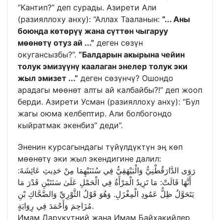
“Кантип?” деп сурады. Азирети Али
(разияллоху анху): “Аллах Тааланын:
“... Аны
боюнда көтөрүү жана сүттөн чыгаруу
мөөнөтү отуз ай ...”
деген сөзүн
окугансызбы?”.
“Балдарын акырына чейин
толук эмизүүнү каалаган энелер толук эки
жыл эмизет ...”
деген сөзүнчү? Ошондо
арадагы мөөнөт алты ай калбайбы?!” деп жооп
берди. Азирети Усман (разияллоху анху): “Бул
жагы оюма келбептир. Али болбогондо
кыйратмак экенбиз” деди”.
Эненин курсагындагы түйүлдүктүн эң көп
мөөнөтү эки жыл экендигине далил:
رَوَى الدَّارَقُطْنِيُّ وَالْبَيْهَقِيُّ فِي سُنَنَيْهِمَا مِنْ حَدِيثِ عَائِشَةَ:
أَنَّهَا قَالَتْ: مَا تَزِيدُ الْمَرْأَةُ فِي الْحَمْلِ عَلَىٰ سَنَتَيْنِ قَدْرَ مَا
يَتَحَوَّلُ ظِلُّ عَمُودِ الْمِغْزَلِ. وَهُوَ قَوْلُ الثَّوْرِيِّ وَالضَّحَّاكِ بْنِ
مُزَاحِمَ وَأَحْمَدَ فِي رِوَايَةٍ.
Имам Дарукутний жана Имам Байхакийлер