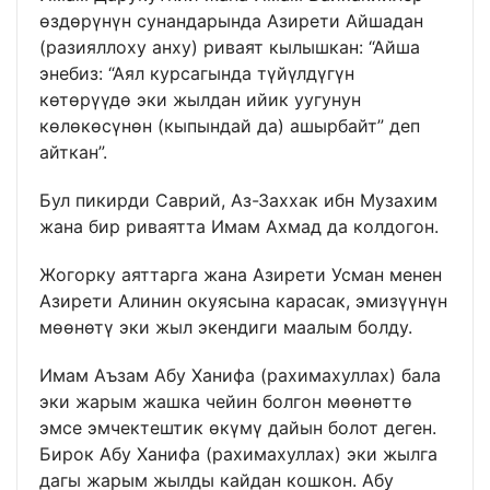
өздөрүнүн сунандарында Азирети Айшадан
(разияллоху анху) риваят кылышкан: “Айша
энебиз: “Аял курсагында түйүлдүгүн
көтөрүүдө эки жылдан ийик уугунун
көлөкөсүнөн (кыпындай да) ашырбайт” деп
айткан”.
Бул пикирди Саврий, Аз-Заххак ибн Музахим
жана бир риваятта Имам Ахмад да колдогон.
Жогорку аяттарга жана Азирети Усман менен
Азирети Алинин окуясына карасак, эмизүүнүн
мөөнөтү эки жыл экендиги маалым болду.
Имам Аъзам Абу Ханифа (рахимахуллах) бала
эки жарым жашка чейин болгон мөөнөттө
эмсе эмчектештик өкүмү дайын болот деген.
Бирок Абу Ханифа (рахимахуллах) эки жылга
дагы жарым жылды кайдан кошкон. Абу