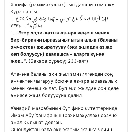
Ханифа (рахимахуллах)тын далили төмөнкү
Куран аяты:
... فَإِنْ أَرَادَا فِصَالًا عَنْ تَرَاضٍ مِنْهُمَا وَتَشَاوُرٍ فَلَا جُنَاحَ
عَلَيْهِمَا ۗ ... ﴿٢٣٣﴾
“... Эгер эрди-катын өз-ара кеңеш менен,
бир-биринин ыраазычылыгын алып (баланы
эмчектен) ажыратууну (эки жылдан аз же
көп болуусун) каалашса – аларга күнөө
жок...”.
(Бакара сүрөсү; 233-аят)
Ата-эне баланы эки жыл эмизилгенден соң
эмчектен чыгаруу боюнча өз-ара ыраазылык
менен кеңеш кылат. Бул эки жылдан соң деле
эмизсе жаиз болуусуна далил.
Ханафий мазхабынын бүт фикх китептеринде
Имам Абу Ханифанын (рахимахуллах) сөзүнө
амал кылынат делген.
Ошондуктан бала эки жарым жашка чейин