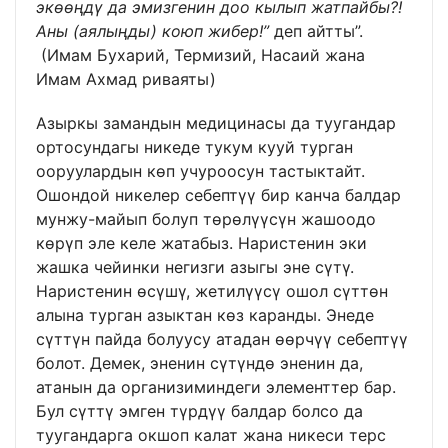
экөөңдү да эмизгенин доо кылып жатпайбы?!
Аны (аялыңды) коюп жибер!”
деп айтты”.
(Имам Бухарий, Термизий, Насаий жана
Имам Ахмад риваяты)
Азыркы замандын медицинасы да туугандар
ортосундагы никеде тукум кууй турган
ооруулардын көп учуроосун тастыктайт.
Ошондой никелер себептүү бир канча балдар
мунжу-майып болуп төрөлүүсүн жашоодо
көрүп эле келе жатабыз. Наристенин эки
жашка чейинки негизги азыгы эне сүтү.
Наристенин өсүшү, жетилүүсү ошол сүттөн
алына турган азыктан көз каранды. Энеде
сүттүн пайда болуусу атадан өөрчүү себептүү
болот. Демек, эненин сүтүндө эненин да,
атанын да организиминдеги элементтер бар.
Бул сүттү эмген түрдүү балдар болсо да
туугандарга окшоп калат жана никеси терс