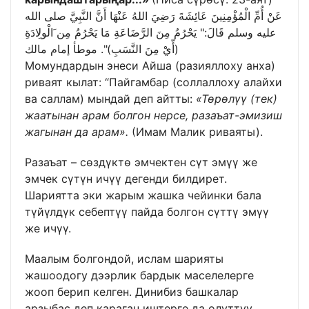
عَنْ أُمِّ الْمُؤْمِنِينَ عَائِشَةَ رَضِيَ اللهُ عَنْهَا أَنَّ النَّبِيَّ صلى الله
عليه وسلم قَالَ:" يَحْرُمُ مِنَ الرَّضَاعَةِ مَا يَحْرُمُ مِن َالْولِادَةِ
(أّيْ مِنَ النَّسَبِ)". موطأ إمام مالك
Момундардын энеси Айша (разияллоху анха)
риваят кылат: “Пайгамбар (соллаллоху алайхи
ва саллам) мындай деп айтты:
«Төрөлүү (тек)
жаатынан арам болгон нерсе, разаъат-эмизиш
жагынан да арам».
(Имам Малик риваяты).
Разаъат – сөздүктө эмчектен сүт эмүү же
эмчек сүтүн ичүү дегенди билдирет.
Шариятта эки жарым жашка чейинки бала
түйүлдүк себептүү пайда болгон сүттү эмүү
же ичүү.
Маалым болгондой, ислам шарияты
жашоодогу дээрлик бардык маселелерге
жооп берип келген. Динибиз башкалар
арзыбас деп караган иштерге да олуттуу