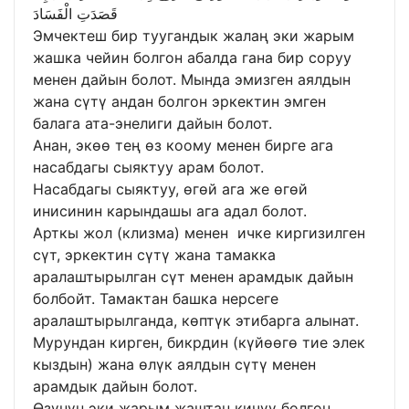
قَصَدَتِ الْفَسَادَ
Эмчектеш бир туугандык жалаң эки жарым
жашка чейин болгон абалда гана бир соруу
менен дайын болот. Мында эмизген аялдын
жана сүтү андан болгон эркектин эмген
балага ата-энелиги дайын болот.
Анан, экөө тең өз коому менен бирге ага
насабдагы сыяктуу арам болот.
Насабдагы сыяктуу, өгөй ага же өгөй
инисинин карындашы ага адал болот.
Арткы жол (клизма) менен ичке киргизилген
сүт, эркектин сүтү жана тамакка
аралаштырылган сүт менен арамдык дайын
болбойт. Тамактан башка нерсеге
аралаштырылганда, көптүк этибарга алынат.
Мурундан кирген, бикрдин (күйөөгө тие элек
кыздын) жана өлүк аялдын сүтү менен
арамдык дайын болот.
Өзүнүн эки жарым жаштан кичүү болгон