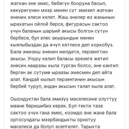
жаткан эне эмес, бөбөгүн бооруна басып,
көкүрөгүнөн мээр менен сүт эмизип жаткан
эненин элеси келет. Жаш энелер өз жанынын
ырахатын ойлой берсе, фигурасын сактоо
үчүн баланын шаръий акысы болгон сүтүн
бербесе, бул элес акырындык менен
кыялыбыздан да өчүп кетпесе деп коркобуз.
Бала эмизиш эненин милдети, перзенттин
акысы. Учуру келип баласы эрезеге жетип
энесин нааразы кыла турган болсо, эне кантип
берген ак сүтүмө ыраазы эмесмин деп айта
алат. Кандай кылып перзентинин акысын
бербей туруп, андан акысын талап кыла алат.
Ошондуктан бала эмизүү маселесине олуттуу
маани беришибиз керек. Бул текти таза
сактоо үчүн гана эмес, коомдо эне жана бала
ортосундагы мээрбандыкты орнотуу
маселеси да болуп эсептелет. Тарыхта