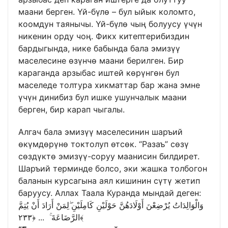
маани берген. Үй-бүлө – бул ыйык коломто,
коомдун таянычы. Үй-бүлө чың болуусу үчүн
никенин орду чоң. Фикх китептерибиздин
бардыгында, нике бабында бала эмизүү
маселесине өзүнчө маани берилген. Бир
караганда арзыбас иштей көрүнгөн бул
маселеде толтура хикматтар бар жана эмне
үчүн динибиз бул ишке ушунчалык маани
берген, бир карап чыгалы.
Алгач бала эмизүү маселесинин шаръий
өкүмдөрүнө токтолуп өтсөк. “Разаъ” сөзү
сөздүктө эмизүү-соруу маанисин билдирет.
Шаръий терминде болсо, эки жашка толбогон
баланын курсагына аял кишинин сүтү жетип
баруусу. Аллах Таала Куранда мындай деген:
وَالْوَالِدَاتُ يُرْضِعْنَ أَوْلَادَهُنَّ حَوْلَيْنِ كَامِلَيْنِ ۖلِمَنْ أَرَادَ أَنْ يُتِمَّ
الرَّضَاعَةَ ۚ ... ﴿٢٣٣﴾