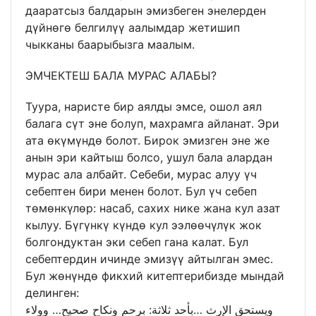
дааратсыз балдарын эмизбеген энелерден
дүйнөгө белгилүү аалымдар жетишип
чыкканы баарыбызга маалым.
ЭМЧЕКТЕШ БАЛА МУРАС АЛАБЫ?
Туура, наристе бир аялды эмсе, ошол аял
балага сүт эне болуп, махрамга айланат. Эри
ата өкүмүндө болот. Бирок эмизген эне же
анын эри кайтыш болсо, ушул бала алардан
мурас ала албайт. Себеби, мурас алуу үч
себептен бири менен болот. Бул үч себеп
төмөнкүлөр: насаб, сахих нике жана кул азат
кылуу. Бүгүнкү күндө кул ээлөөчүлүк жок
болгондуктан эки себеп гана калат. Бул
себептердин ичинде эмизүү айтылган эмес.
Бул жөнүндө фикхий китептерибизде мындай
делинген:
ویستحق الإرث …بأحد ثلاثة: برحم ونکاح صحیح… وولاء