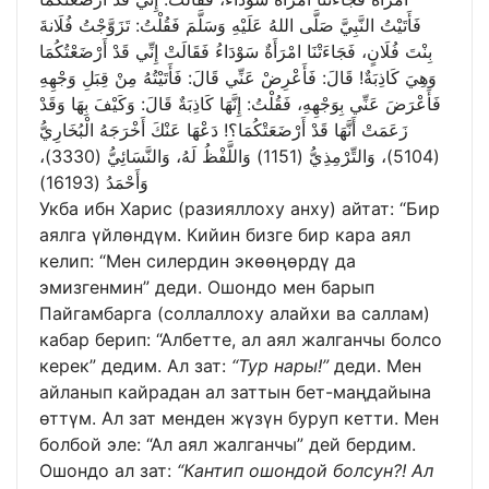
فَأَتَيْتُ النَّبِيَّ صَلَّى اللهُ عَلَيْهِ وَسَلَّمَ فَقُلْتُ: تَزَوَّجْتُ فُلَانةَ
بِنْتَ فُلَانٍ، فَجَاءَتْنَا امْرَأَةٌ سَوْدَاءُ فَقَالَتْ إِنِّي قَدْ أَرْضَعْتُكُمَا
وَهِيَ كَاذِبَةٌ! قَالَ: فَأَعْرِضْ عَنِّي قَالَ: فَأَتَيْتُهُ مِنْ قِبَلِ وَجْهِهِ
فَأَعْرَضَ عَنِّي بِوَجْهِهِ، فَقُلْتُ: إِنَّهَا كَاذِبَةٌ قَالَ: وَكَيْفَ بِهَا وَقَدْ
زَعَمَتْ أَنَّهَا قَدْ أَرْضَعَتْكُمَا؟! دَعْهَا عَنْكَ أَخْرَجَهُ الْبُخَارِيُّ
(5104)، وَالتِّرْمِذِيُّ (1151) وَاللَّفْظُ لَهُ، وَالنَّسَائِيُّ (3330)،
وَأَحْمَدُ (16193)
Укба ибн Харис (разияллоху анху) айтат: “Бир
аялга үйлөндүм. Кийин бизге бир кара аял
келип: “Мен силердин экөөңөрдү да
эмизгенмин” деди. Ошондо мен барып
Пайгамбарга (соллаллоху алайхи ва саллам)
кабар берип: “Албетте, ал аял жалганчы болсо
керек” дедим. Ал зат:
“Тур нары!”
деди. Мен
айланып кайрадан ал заттын бет-маңдайына
өттүм. Ал зат менден жүзүн буруп кетти. Мен
болбой эле: “Ал аял жалганчы” дей бердим.
Ошондо ал зат:
“Кантип ошондой болсун?! Ал