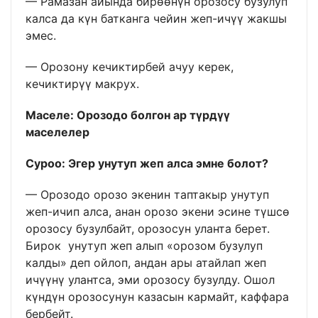
— Рамазан айында бирөөнүн орозосу бузулуп
калса да күн батканга чейин жеп-ичүү жакшы
эмес.
— Орозону кечиктирбей ачуу керек,
кечиктирүү макрух.
Маселе:
Орозодо болгон ар т
үрдүү
маселелер
Суроо: Эгер унутуп жеп алса эмне болот?
— Орозодо орозо экенин таптакыр унутуп
жеп-ичип алса, анан орозо экени эсине түшсө
орозосу бузулбайт, орозосун уланта берет.
Бирок унутуп жеп алып «орозом бузулуп
калды» деп ойлоп, андан ары атайлап жеп
ичүүнү улантса, эми орозосу бузулду. Ошол
күндүн орозосунун казасын кармайт, каффара
бербейт.