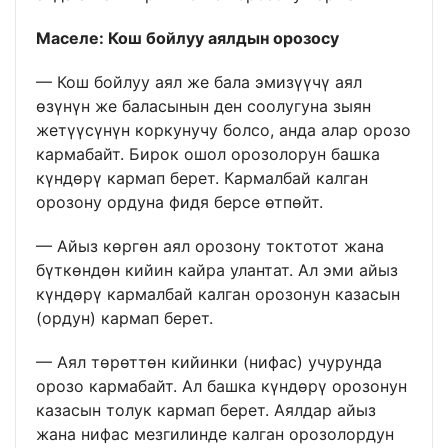
Маселе: Кош бойлуу аялдын орозосу
— Кош бойлуу аял же бала эмизүүчү аял
өзүнүн же баласынын ден соолугуна зыян
жетүүсүнүн коркунучу болсо, анда алар орозо
кармабайт. Бирок ошол орозолорун башка
күндөрү кармап берет. Кармалбай калган
орозону ордуна фидя берсе өтпөйт.
— Айыз көргөн аял орозону токтотот жана
бүткөндөн кийин кайра улантат. Ал эми айыз
күндөрү кармалбай калган орозонун казасын
(ордун) кармап берет.
— Аял төрөттөн кийинки (нифас) учурунда
орозо кармабайт. Ал башка күндөрү орозонун
казасын толук кармап берет. Аялдар айыз
жана нифас мезгилинде калган орозолордун