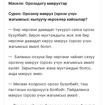
Маселе:
Орозодогу макрухтар
Суроо:
Орозону макрух (орозо үчүн
жагымсыз
)
кылуучу нерселер кайсылар?
— Бир нерсени даамдап түкүрүп салса орозо
бузулбайт, бирок муктаждыгы жок эле бир
нерсени даамдап көрүү макрух (орозо үчүн
жагымсыз амал) болот.
— Баланын оозуна бир нерсени чайнап салуу
орозону макрух (орозо үчүн жагымсыз амал)
кылат. Зарылчылык жана муктаждык болсо,
анда макрух эмес.
— Мисвак колдонсо орозо бузулбайт, тиш
пастасын колдонууга болбойт. Пайдаланса
макрух (орозо үчүн жагымсыз амал) .