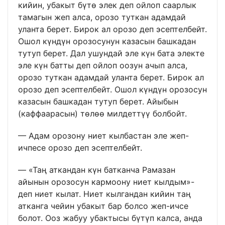
кийин, убакыт бүтө элек деп ойлоп саарлык
тамагын жеп алса, орозо туткан адамдай
уланта берет. Бирок ал орозо деп эсептелбейт.
Ошол күндүн орозосунун казасын башкадан
тутуп берет. Дал ушундай эле күн бата электе
эле күн батты деп ойлоп оозун ачып алса,
орозо туткан адамдай уланта берет. Бирок ал
орозо деп эсептелбейт. Ошол күндүн орозосун
казасын башкадан тутуп берет. Айыбын
(каффаарасын) төлөө милдеттүү болбойт.
— Адам орозону ниет кылбастан эле жеп-
ичпесе орозо деп эсептелбейт.
— «Таң аткандан күн батканча Рамазан
айынын орозосун кармоону ниет кылдым»-
деп ниет кылат. Ниет кылгандан кийин таң
атканга чейин убакыт бар болсо жеп-ичсе
болот. Ооз жабуу убактысы бүтүп калса, анда