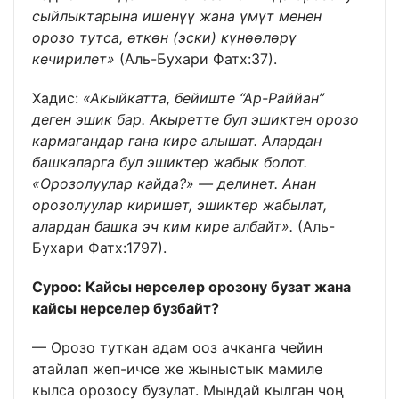
сыйлыктарына ишенүү жана үмүт менен
орозо тутса, өткөн (эски) күнөөлөрү
кечирилет»
(Аль-Бухари Фатх:37).
Хадис:
«Акыйкатта, бейиште “Ар-Раййан”
деген эшик бар. Акыретте бул эшиктен орозо
кармагандар гана кире алышат. Алардан
башкаларга бул эшиктер жабык болот.
«Орозолуулар кайда?» — делинет. Анан
орозолуулар киришет, эшиктер жабылат,
алардан башка эч ким кире албайт».
(Аль-
Бухари Фатх:1797).
Суроо:
Кайсы нерселер орозону бузат жана
кайсы нерселер бузбайт?
— Орозо туткан адам ооз ачканга чейин
атайлап жеп-ичсе же жыныстык мамиле
кылса орозосу бузулат. Мындай кылган чоң