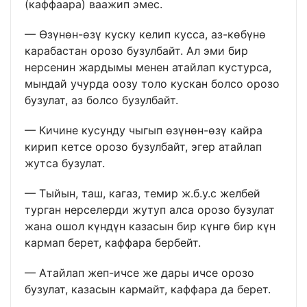
(каффаара) ваажип эмес.
— Өзүнөн-өзү куску келип кусса, аз-көбүнө
карабастан орозо бузулбайт. Ал эми бир
нерсенин жардымы менен атайлап кустурса,
мындай учурда оозу толо кускан болсо орозо
бузулат, аз болсо бузулбайт.
— Кичине кусунду чыгып өзүнөн-өзү кайра
кирип кетсе орозо бузулбайт, эгер атайлап
жутса бузулат.
— Тыйын, таш, кагаз, темир ж.б.у.с желбей
турган нерселерди жутуп алса орозо бузулат
жана ошол күндүн казасын бир күнгө бир күн
кармап берет, каффара бербейт.
— Атайлап жеп-ичсе же дары ичсе орозо
бузулат, казасын кармайт, каффара да берет.