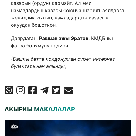
казасын (ордун) кармайт. Ал эми
намаздардын казасы боюнча шарият аялдарга
женилдик кылып, намаздардын казасын
окуудан бошоткон.
Даярдаган:
Равшан ажы Эратов
, КМДБнын
фатва бөлүмүнүн адиси
(Башкы бетте колдонулган сүрөт интернет
булактарынан алынды)
АКЫРКЫ МАКАЛАЛАР