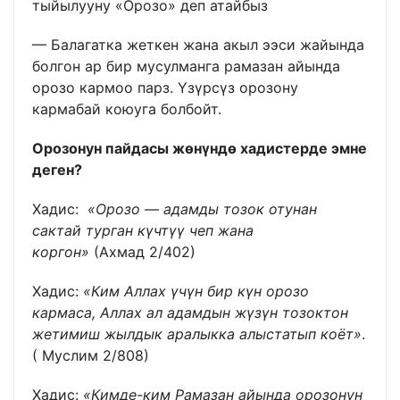
тыйылууну «Орозо» деп атайбыз
— Балагатка жеткен жана акыл ээси жайында
болгон ар бир мусулманга рамазан айында
орозо кармоо парз. Үзүрсүз орозону
кармабай коюуга болбойт.
Орозонун пайдасы жөнүндө хадистерде эмне
деген?
Хадис:
«Орозо — адамды тозок отунан
сактай турган күчтүү чеп жана
коргон»
(Ахмад 2/402)
Хадис:
«Ким Аллах үчүн бир күн орозо
кармаса, Аллах ал адамдын жүзүн тозоктон
жетимиш жылдык аралыкка алыстатып коёт»
.
( Муслим 2/808)
Хадис:
«Кимде-ким Рамазан айында орозонун