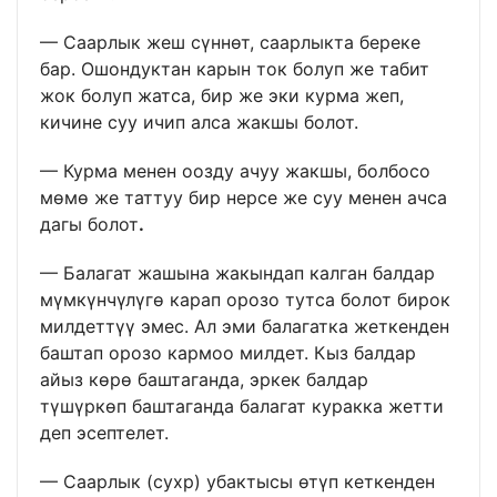
— Саарлык жеш сүннөт, саарлыкта береке
бар. Ошондуктан карын ток болуп же табит
жок болуп жатса, бир же эки курма жеп,
кичине суу ичип алса жакшы болот.
— Курма менен оозду ачуу жакшы, болбосо
мөмө же таттуу бир нерсе же суу менен ачса
дагы болот
.
— Балагат жашына жакындап калган балдар
мүмкүнчүлүгө карап орозо тутса болот бирок
милдеттүү эмес. Ал эми балагатка жеткенден
баштап орозо кармоо милдет. Кыз балдар
айыз көрө баштаганда, эркек балдар
түшүркөп баштаганда балагат куракка жетти
деп эсептелет.
— Саарлык (сухр) убактысы өтүп кеткенден