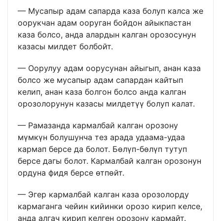
— Мусапыр адам сапарда каза болуп калса же
оорукчан адам ооруган бойдон айыкпастан
каза болсо, анда алардын калган орозосунун
казасы милдет болбойт.
— Оорулуу адам оорусунан айыгып, анан каза
болсо же мусапыр адам сапардан кайтып
келип, анан каза болгон болсо анда калган
орозолорунун казасы милдетүү болуп калат.
— Рамазанда кармалбай калган орозону
мүмкүн болушунча тез арада удаама-удаа
кармап берсе да болот. Бөлүп-бөлүп тутуп
берсе дагы болот. Кармалбай калган орозонун
ордуна фидя берсе өтпөйт.
— Эгер кармалбай калган каза орозолорду
кармаганга чейин кийинки орозо кирип келсе,
анда алгач кирип келген орозону кармайт.