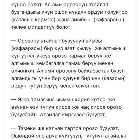
күнөө болот. Ал эми орозосун атайлап
бузгандыгы үчүн ошол күндүн ордун толуктоо
(казасын кармоо) жана айыбын (кафаарсын)
төлөө милдеттүү болот.
— Орозону атайлап бузуунун айыбы
(кафаарасы) бир кул азат кылуу же алтымыш
күн үзгүлтүксүз орозо кармап берүү же
алтымыш кембагалга тамак берүү менен
өлчөнгөн. Ал эми орозону байкабастан бузуп
алгандыгы үчүн бир күнүнө бир күн (казасын)
ордун тутуп берүү менен өлчөнгөн.
— Эгер тамагына чымын кирип кетсе, же
өзүнөн өзү түтүн кирсе же чаң кирсе орозо
бузулбайт. Атайлап киргизсе бузулат.
— Тамеки же кальян тартса орозо бузулат.
Ошондой эле арча күйгүзүп, түтүнүн атайалап