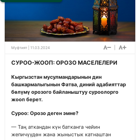
|
Муфтият | 11.03.2024
СУРОО-ЖООП: ОРОЗО МАСЕЛЕЛЕРИ
Кыргызстан мусулмандарынын дин
башкармалыгынын Фатва, диний адабияттар
бөлүмү орозого байланыштуу суроолорго
жооп берет.
Суроо: Орозо деген эмне?
— Таң аткандан күн батканга чейин
жепичүүдөн жана жыныстык катнаштан