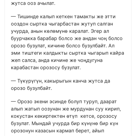
жутса ооз ачылат.
— Тишинде калып кеткен тамакты же этти
ооздон сыртка чыгарбастан жутуп салган
учурда, анын көлөмүнө каралат. Эгер ал
буурчакка барабар болсо же андан чоң болсо
орозо бузулат, кичине болсо бузулбайт. Ал
эми тиштеги калдыкты сыртка чыгарып кайра
жеп салса, анда кичине же чоңдугуна
карабастан орозосу бузулат.
— Түкүрүгүн, какырыгын канча жутса да
орозо бузулбайт.
— Орозо экени эсинде болуп туруп, даарат
алып жатып оозунан же мурдунан суу кирип,
кокустан кекиртектен өтүп кетсе, орозосу
бузулат. Мындай учурда бир күнүнө бир күн
орозонун казасын кармап берет, айып