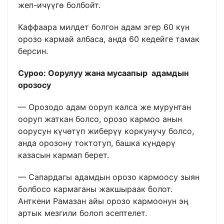
жеп-ичүүгө болбойт.
Каффаара милдет болгон адам эгер 60 күн
орозо кармай албаса, анда 60 кедейге тамак
берсин.
Суроо: Оорулуу жана мусаапыр адамдын
орозосу
— Орозодо адам ооруп калса же мурунтан
ооруп жаткан болсо, орозо кармоо анын
оорусун күчөтүп жиберүү коркунучу болсо,
анда орозону токтотуп, башка күндөрү
казасын кармап берет.
— Сапардагы адамдын орозо кармоосу зыян
болбосо кармаганы жакшыраак болот.
Анткени Рамазан айы орозо кармоонун эң
артык мезгили болоп эсептелет.