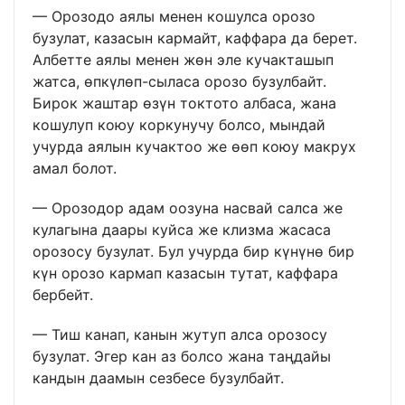
— Орозодо аялы менен кошулса орозо
бузулат, казасын кармайт, каффара да берет.
Албетте аялы менен жөн эле кучакташып
жатса, өпкүлөп-сыласа орозо бузулбайт.
Бирок жаштар өзүн токтото албаса, жана
кошулуп коюу коркунучу болсо, мындай
учурда аялын кучактоо же өөп коюу макрух
амал болот.
— Орозодор адам оозуна насвай салса же
кулагына даары куйса же клизма жасаса
орозосу бузулат. Бул учурда бир күнүнө бир
күн орозо кармап казасын тутат, каффара
бербейт.
— Тиш канап, канын жутуп алса орозосу
бузулат. Эгер кан аз болсо жана таңдайы
кандын даамын сезбесе бузулбайт.