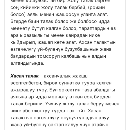
менен кошулбастан бир жолу талак берген
соң кийинки жолу талак бербей, (рожий
болсо) аялы менен жашоосун уланта алат.
Эгерде баин талак болсо же болбосо идда
мөөнөтү бүтүп калган болсо, тараптардын өз
ара ыраазылыгы менен кайрадан нике
кыйдырып, жашап кете алат. Ахсан талактын
өзгөчөлүгү үй-бүлөнүн бузулбашынын жана
балдардын томсоруп калбашынын алдын
алгандыгында.
Хасан талак
– ахсанчалык жакшы
эсептелбеген, бирок сүннөткө туура келген
ажырашуу түрү. Бул эркектин таза абалдагы
аялына ар идда мөөнөтү өткөн соң бирден
талак бериши. Үчүнчү жолу талак берүү менен
нике абсолюттуу түрдө токтойт. Хасан
талактын өзгөчөлүгү өкүнүчтүн адын алуу
жана үй-бүлөнү сактап калуу үчүн атайын