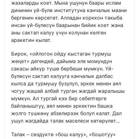
жазаларды коет. Мына ушунун баары ислам
дининин үй-бүлө институтуна канчалык маани
бергенин көрсөтөт. Алладан корккон такыба
инсан үй-бүлөсүн баарынан бийик коет жана
аны сактап калуу үчүн колунан келген
аракетин кылат.
Бирок, «ойлогон ойду кыстаган турмуш
жеңет» дегендей, дайыма эле момундун
сакасы айкүр түшө бербеши мүмкүн. Үй-
бүлөсүн сактап калууга канчалык далбас
кылса да турмушу бузулуп, эркек менен аял
чогуу жашай албай турган жагдай жаралышы
мүмкүн. Ал тургай кээ бир себептерге
байланыштуу, аял менен эркектин башка
жолго түшкөнү абзелирээк болуп калат. Дал
ушул жагдайда талак маселеси көтөрүлөт…
Талак – сөздүктө «бош калуу», «бошотуу»