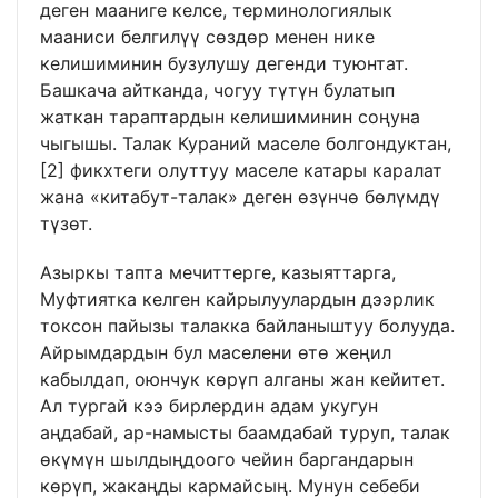
деген мааниге келсе, терминологиялык
мааниси белгилүү сөздөр менен нике
келишиминин бузулушу дегенди туюнтат.
Башкача айтканда, чогуу түтүн булатып
жаткан тараптардын келишиминин соңуна
чыгышы. Талак Кураний маселе болгондуктан,
[2]
фикхтеги олуттуу маселе катары каралат
жана «китабут-талак» деген өзүнчө бөлүмдү
түзөт.
Азыркы тапта мечиттерге, казыяттарга,
Муфтиятка келген кайрылуулардын дээрлик
токсон пайызы талакка байланыштуу болууда.
Айрымдардын бул маселени өтө жеңил
кабылдап, оюнчук көрүп алганы жан кейитет.
Ал тургай кээ бирлердин адам укугун
аңдабай, ар-намысты баамдабай туруп, талак
өкүмүн шылдыңдоого чейин баргандарын
көрүп, жакаңды кармайсың. Мунун себеби