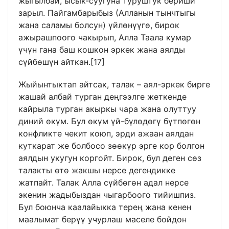
жыгылбай, ысык-суугуна туруштук бериши
зарыл. Пайгамбарыбыз (Алланын тынчтыгы
жана саламы болсун) үйлөнүүгө, бирок
ажырашпоого чакырып, Алла Таала кумар
үчүн гана баш кошкон эркек жана аялды
сүйбөшүн айткан.
[17]
Жыйынтыктап айтсак, талак – аял-эркек бирге
жашай албай турган деңгээлге жеткенде
кайрыла турган акыркы чара жана олуттуу
диний өкүм. Бул өкүм үй-бүлөдөгү бүтпөгөн
конфликте чекит коюп, эрди ажаан аялдан
куткарат же болбосо зөөкүр эрге кор болгон
аялдын укугун коргойт. Бирок, бул деген сөз
талакты өтө жакшы нерсе дегендикке
жатпайт. Талак Алла сүйбөгөн адал нерсе
экенин жадыбыздан чыгарбоого тийишпиз.
Бул боюнча каалайыкка терең жана кенен
маалымат берүү учурлаш маселе бойдон