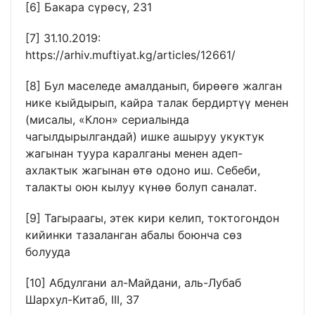
[6]
Бакара сүрөсү, 231
[7]
31.10.2019:
https://arhiv.muftiyat.kg/articles/12661/
[8]
Бул маселеде амалданып, бирөөгө жалган
нике кыйдырып, кайра талак бердиртүү менен
(мисалы, «Клон» сериалында
чагылдырылгандай) ишке ашыруу укуктук
жагынан туура каралганы менен адеп-
ахлактык жагынан өтө одоно иш. Себеби,
талакты оюн кылуу күнөө болуп саналат.
[9]
Тагыраагы, этек кири келип, токтогондон
кийинки тазаланган абалы боюнча сөз
болууда
[10]
Абдулгани ал-Майдани, аль-Лубаб
Шархул-Китаб, III, 37