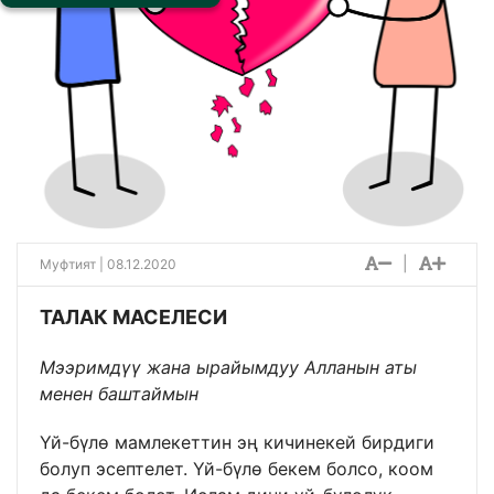
|
Муфтият | 08.12.2020
ТАЛАК МАСЕЛЕСИ
Мээримдүү жана ырайымдуу Алланын аты
менен баштаймын
Үй-бүлө мамлекеттин эң кичинекей бирдиги
болуп эсептелет. Үй-бүлө бекем болсо, коом