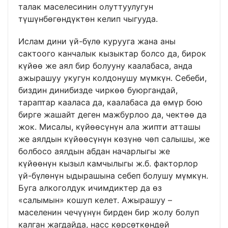
талак маселесинин олуттуулугун
түшүнбөгөндүктөн келип чыгууда.
Ислам дини үй-бүлө курууга жана аны
сактоого канчалык кызыктар болсо да, бирок
күйөө же аял бир болууну каалабаса, анда
ажырашуу укугун колдонушу мүмкүн. Себеби,
биздин динибизде чиркөө буюргандай,
тараптар кааласа да, каалабаса да өмүр бою
бирге жашайт деген мажбурлоо да, чектөө да
жок. Мисалы, күйөөсүнүн ала жипти атташы
же аялдын күйөөсүнүн көзүнө чөп салышы, же
болбосо аялдын абдан начарлыгы же
күйөөнүн кызыл камчылыгы ж.б. факторлор
үй-бүлөнүн ыдырашына себеп болушу мүмкүн.
Буга алкоголдук ичимдиктер да өз
«салымын» кошуп келет. Ажырашуу –
маселенин чечүүнүн бирден бир жолу болуп
калган жагдайда, насс көрсөткөндөй