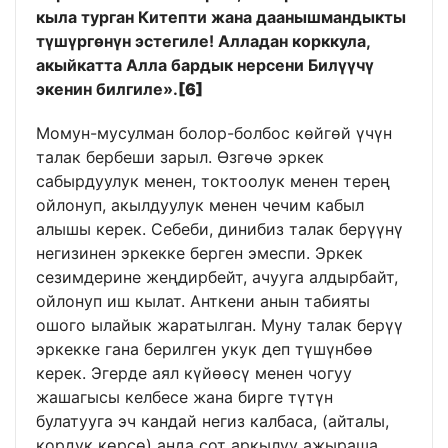
кыла турган Китепти жана даанышмандыкты
түшүргөнүн эстегиле! Алладан корккула,
акыйкатта Алла бардык нерсени Билүүчү
экенин билгиле».
[6]
Момун-мусулман болор-болбос көйгөй үчүн
талак бербеши зарыл. Өзгөчө эркек
сабырдуулук менен, токтоолук менен терең
ойлонуп, акылдуулук менен чечим кабыл
алышы керек. Себеби, динибиз талак берүүнү
негизинен эркекке берген эмеспи. Эркек
сезимдерине жеңдирбейт, ачууга алдырбайт,
ойлонуп иш кылат. Анткени анын табияты
ошого ылайык жаратылган. Муну талак берүү
эркекке гана берилген укук деп түшүнбөө
керек. Эгерде аял күйөөсү менен чогуу
жашагысы келбесе жана бирге түтүн
булатууга эч кандай негиз калбаса, (айталы,
кордук көрсө) анда сот аркылуу ажыраша