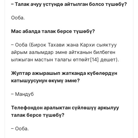
– Талак ачуу үстүндө айтылган болсо түшөбү?
Ооба.
Мас абалда талак берсе түшөбү?
– Ооба (Бирок Тахави жана Кархи сыяктуу
айрым аалымдар эмне айтканын билбеген
ылжыган мастын талагы өтпөйт[14] дешет).
Жуптар ажырашып жатканда күбөлөрдүн
катышуусунун өкүмү эмне?
– Мандуб
Телефондон аралыктан сүйлөшүү аркылуу
талак берсе түшөбү?
– Ооба.