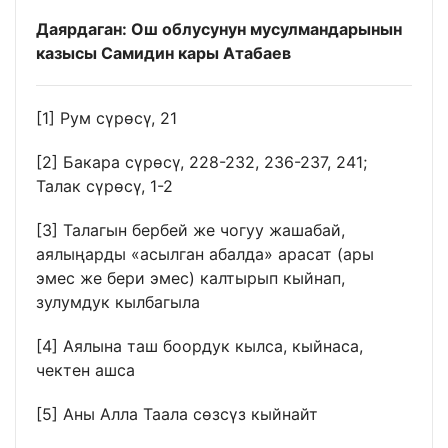
Даярдаган: Ош облусунун мусулмандарынын
казысы Самидин кары Атабаев
[1]
Рум сүрөсү, 21
[2]
Бакара сүрөсү, 228-232, 236-237, 241;
Талак сүрөсү, 1-2
[3]
Талагын бербей же чогуу жашабай,
аялыңарды «асылган абалда» арасат (ары
эмес же бери эмес) калтырып кыйнап,
зулумдук кылбагыла
[4]
Аялына таш боордук кылса, кыйнаса,
чектен ашса
[5]
Аны Алла Таала сөзсүз кыйнайт