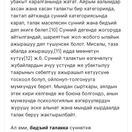
убакыт каралганында жатат. Айрым аалымдар
ахсан жана хасан талакты бир категорияда,
тактап айтканда сунний категориясында
карап, талак маселесин сунний жана бидъий
деп экиге бөлөт.
[10]
Сунний дегенде жогоруда
айтылгандай, шарияттык жол-жобого ылайык
ажырашуу деп түшүнсөк болот. Мисалы, таза
абалда ажырашуу,
[11]
идда мөөнөтүн
күтүү
[12]
ж.б. Сунний талактын өзгөчөлүгү
жубайлардын ачуу үстүндө же убактылуу
таарыныч себептүү ажырашып кетүүсүнө
тоскоол болуп, ойлонуп-толгонууга
мүмкүндүк берет. Мындан сырткары, аялдын
этек кири келгенде же боюна болгондо, анын
мүнөзүндө психологиялык өзгөрүүлөрдүн
жүрүшү эске алынат жана мындай кырдаалда
талак берүү жактырылбайт.
Ал эми,
бидъий талакка
сүннөткө