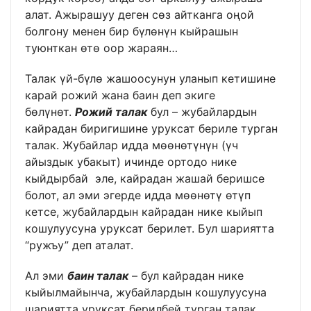
алат. Ажырашуу деген сөз айтканга оңой
болгону менен бир бүлөнүн кыйрашын
туюнткан өтө оор жараян…
Талак үй-бүлө жашоосунун уланып кетишине
карай рожий жана баин деп экиге
бөлүнөт.
Рожий талак
бул – жубайлардын
кайрадан биригишине уруксат бериле турган
талак. Жубайлар идда мөөнөтүнүн (үч
айыздык убакыт) ичинде ортодо нике
кыйдырбай эле, кайрадан жашай беришсе
болот, ал эми эгерде идда мөөнөтү өтүп
кетсе, жубайлардын кайрадан нике кыйып
кошулуусуна уруксат берилет. Бул шариятта
“ружъу” деп аталат.
Ал эми
баин талак
– бул кайрадан нике
кыйылмайынча, жубайлардын кошулуусуна
шариятта уруксат берилбей турган талак.