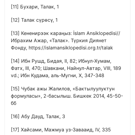
[11]
Бухари, Талак, 1
[12]
Талак сүрөсү, 1
[13]
Кененирээк караңыз: İslam Ansiklopedisi//
Ибрахим Ажар, «Талак». Түркия Диянет
Фонду, https://islamansiklopedisi.org.tr/talak
[14]
Ибн Рушд, Бидая, II, 82; Ибнул-Хумам,
Фатх, III, 470; Шавкани, Найнул-Автар, VIII, 189
vd.; Ибн Кудама, аль-Мугни, X, 347-348
[15]
Чубак ажы Жалилов, «Бактылуулуктун
формуласы», 2-басылыш. Бишкек 2014, 45-50-
бб
[16]
Абу Дауд, Талак, 3
[17]
Хайсами, Мажмуа уз-Завааид, IV, 335