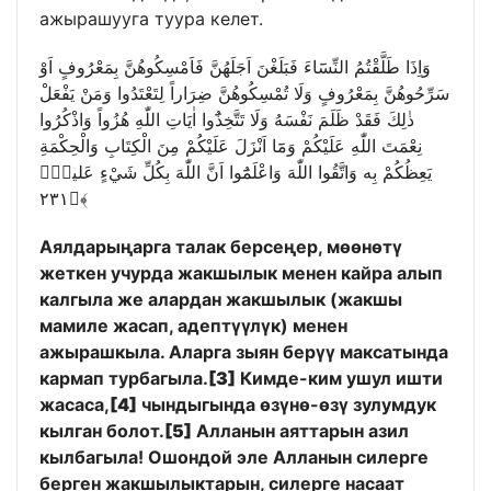
ажырашууга туура келет.
وَاِذَا طَلَّقْتُمُ النِّسَٓاءَ فَبَلَغْنَ اَجَلَهُنَّ فَاَمْسِكُوهُنَّ بِمَعْرُوفٍ اَوْ
سَرِّحُوهُنَّ بِمَعْرُوفٍ وَلَا تُمْسِكُوهُنَّ ضِرَاراً لِتَعْتَدُوا وَمَنْ يَفْعَلْ
ذٰلِكَ فَقَدْ ظَلَمَ نَفْسَهُ وَلَا تَتَّخِذُٓوا اٰيَاتِ اللّٰهِ هُزُواً وَاذْكُرُوا
نِعْمَتَ اللّٰهِ عَلَيْكُمْ وَمَٓا اَنْزَلَ عَلَيْكُمْ مِنَ الْكِتَابِ وَالْحِكْمَةِ
يَعِظُكُمْ بِه وَاتَّقُوا اللّٰهَ وَاعْلَمُٓوا اَنَّ اللّٰهَ بِكُلِّ شَيْءٍ عَليمٌ۟
﴿٢٣١﴾
Аялдарыңарга талак берсеңер, мөөнөтү
жеткен учурда жакшылык менен кайра алып
калгыла же алардан жакшылык (жакшы
мамиле жасап, адептүүлүк) менен
ажырашкыла. Аларга зыян берүү максатында
кармап турбагыла.
[3]
Кимде-ким ушул ишти
жасаса,
[4]
чындыгында өзүнө-өзү зулумдук
кылган болот.
[5]
Алланын аяттарын азил
кылбагыла! Ошондой эле Алланын силерге
берген жакшылыктарын, силерге насаат