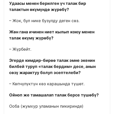
Удаасы менен берилген үч талак бир
талактын өкүмүндө жүрөбү?
– Жок, бул нике бузулду деген сөз.
Жөн гана ичинен ниет кылып коюу менен
талак өкүмү жүрөбү?
– Жүрбөйт.
Эгерде кимдир-бирөө талак эмне экенин
билбей туруп «талак бердим» десе, анын
сөзү жарактуу болуп эсептелеби?
– Көпчүлүктүн көз карашында түшөт.
Ойноп же тамашалап талак берсе түшөбү?
Ооба (жумхур уламанын пикиринде)