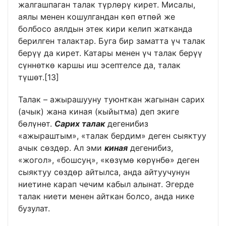
жалгашпаган талак түрлөрү кирет. Мисалы,
аялы менен кошулгандан көп өтпөй же
болбосо аялдын этек кири келип жатканда
берилген талактар. Буга бир заматта үч талак
берүү да кирет. Катары менен үч талак берүү
сүннөткө каршы иш эсептелсе да, талак
түшөт.
[13]
Талак – ажырашууну туюнткан жагынан сарих
(ачык) жана киная (кыйытма) деп экиге
бөлүнөт.
Сарих талак
дегенибиз
«ажыраштым», «талак бердим» деген сыяктуу
ачык сөздөр. Ал эми
киная
дегенибиз,
«жогол», «бошсуң», «көзүмө көрүнбө» деген
сыяктуу сөздөр айтылса, анда айтуучунун
ниетине карап чечим кабыл алынат. Эгерде
талак ниети менен айткан болсо, анда нике
бузулат.