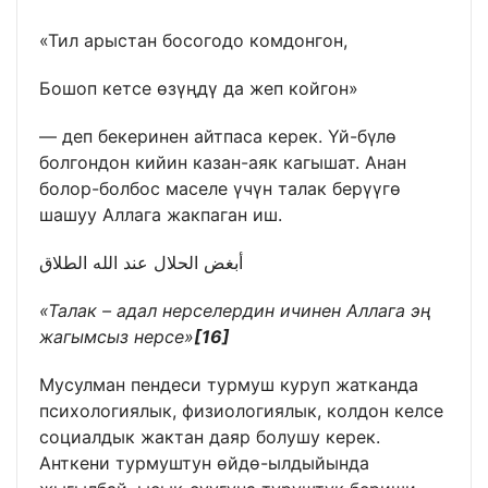
«Тил арыстан босогодо комдонгон,
Бошоп кетсе өзүңдү да жеп койгон»
— деп бекеринен айтпаса керек. Үй-бүлө
болгондон кийин казан-аяк кагышат. Анан
болор-болбос маселе үчүн талак берүүгө
шашуу Аллага жакпаган иш.
أبغض الحلال عند الله الطلاق
«Талак – адал нерселердин ичинен Аллага эң
жагымсыз нерсе»
[16]
Мусулман пендеси турмуш куруп жатканда
психологиялык, физиологиялык, колдон келсе
социалдык жактан даяр болушу керек.
Анткени турмуштун өйдө-ылдыйында