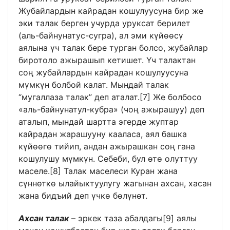
Жубайлардын кайрадан кошулуусуна бир же
эки талак берген учурда уруксат берилет
(аль-байнунатус-сугра), ал эми күйөөсү
аялына үч талак бере турган болсо, жубайлар
биротоло ажырашып кетишет. Үч талактан
соң жубайлардын кайрадан кошулуусуна
мүмкүн болбой калат. Мындай талак
“мугаллаза талак” деп аталат.
[7]
Же болбосо
«аль-байнунатул-кубра» (чоң ажырашуу) деп
аталып, мындай шартта эгерде жуптар
кайрадан жарашууну кааласа, аял башка
күйөөгө тийип, андан ажырашкан соң гана
кошулушу мүмкүн. Себеби, бул өтө олуттуу
маселе.
[8]
Талак маселеси Куран жана
сүннөткө ылайыктуулугу жагынан ахсан, хасан
жана бидъий деп үчкө бөлүнөт.
Ахсан талак
– эркек таза абалдагы
[9]
аялы