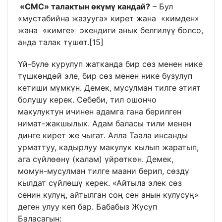
«СМС» талактын өкүмү кандай?
– Бул
«мустабийна жазууга» кирет жана «кимден»
жана «кимге» экендиги анык белгилүү болсо,
анда талак түшөт.
[15]
Үй-бүлө курулуп жатканда бир сөз менен нике
түшкөндөй эле, бир сөз менен нике бузулуп
кетиши мүмкүн. Демек, мусулман тилге этият
болушу керек. Себеби, тил ошончо
макулуктун ичинен адамга гана берилген
нимат-жакшылык. Адам баласы тили менен
динге кирет же чыгат. Алла Таала инсанды
урматтуу, кадырлуу макулук кылып жаратып,
ага сүйлөөнү (калам) үйрөткөн. Демек,
момун-мусулман тилге маани берип, сөздү
кылдат сүйлөшү керек. «Айтыла элек сөз
сенин кулуң, айтылган соң сен анын кулусуң»
деген улуу кеп бар. Бабабыз Жусуп
Баласагын: