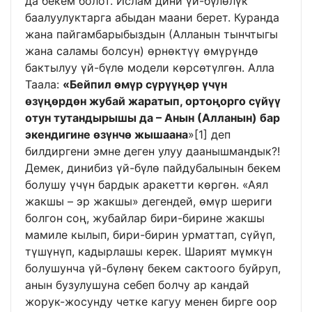
да бекем болот. Ислам дини үй-бүлөлүк
баалуулуктарга абыдан маани берет. Куранда
жана пайгамбарыбыздын (Алланын тынчтыгы
жана саламы болсун) өрнөктүү өмүрүндө
бактылуу үй-бүлө модели көрсөтүлгөн. Алла
Таала:
«Бейпил өмүр сүрүүңөр үчүн
өзүңөрдөн жубай жаратып, ортоңорго сүйүү
отун тутандырышы да – Анын (Алланын) бар
экендигине өзүнчө жышаана
»
[1]
деп
билдиргени эмне деген улуу даанышмандык?!
Демек, динибиз үй-бүлө пайдубалынын бекем
болушу үчүн бардык аракетти көргөн. «Аял
жакшы – эр жакшы» дегендей, өмүр шериги
болгон соң, жубайлар бири-бирине жакшы
мамиле кылып, бири-бирин урматтап, сүйүп,
түшүнүп, кадырлашы керек. Шарият мүмкүн
болушунча үй-бүлөнү бекем сактоого буйруп,
анын бузулушуна себеп болчу ар кандай
жорук-жосунду четке кагуу менен бирге оор