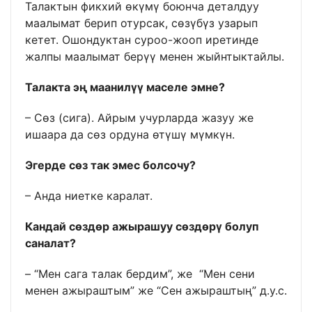
Талактын фикхий өкүмү боюнча деталдуу
маалымат берип отурсак, сөзүбүз узарып
кетет. Ошондуктан суроо-жооп иретинде
жалпы маалымат берүү менен жыйнтыктайлы.
Талакта эң маанилүү маселе эмне?
– Сөз (сига). Айрым учурларда жазуу же
ишаара да сөз ордуна өтүшү мүмкүн.
Эгерде сөз так эмес болсочу?
– Анда ниетке каралат.
Кандай сөздөр ажырашуу сөздөрү болуп
саналат?
– “Мен сага талак бердим”, же “Мен сени
менен ажыраштым” же “Сен ажыраштың” д.у.с.