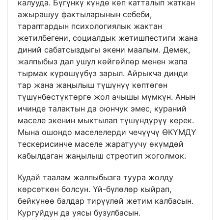
калууда. Бүгүнкү күндө көп катталып жаткан
ажырашуу фактыларынын себеби,
тараптардын психологиялык жактан
жетилбегени, социалдык жетишпестиги жана
диний сабатсыздыгы экени маалым. Демек,
жалпыбыз дал ушул көйгөйлөр менен жапа
тырмак күрөшүүбүз зарыл. Айрыкча динди
тар жана жаңылыш түшүнүү көптөгөн
түшүнбөстүктөргө жол ачышы мүмкүн. Анын
ичинде талактын да оюнчук эмес, кураний
маселе экенин мыктылап түшүндүрүү керек.
Мына ошондо маселелерди чечүүчү ӨКҮМДҮ
тескерисинче маселе жаратуучу өкүмдөй
кабылдаган жаңылыш стреотип жоголмок.
Кудай таалам жалпыбызга туура жолду
көрсөткөн болсун. Үй-бүлөлөр кыйрап,
бейкүнөө балдар тирүүлөй жетим калбасын.
Кургуйдун да уясы бузулбасын.