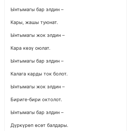
Ынтымагы бар элдин –
Кары, жашы туюнат.
Ынтымагы жок элдин –
Кара көзү оюлат.
Ынтымагы бар элдин –
Калага карды ток болот.
Ынтымагы жок элдин –
Бириге-бири октолот.
Ынтымагы бар элдин –
Дүркүрөп өсөт балдары.