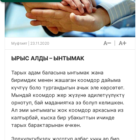
|
Муфтият | 23.11.2020
ЫРЫС АЛДЫ – ЫНТЫМАК
Тарых адам баласына ынтымак жана
биримдик менен жашаган коомдор дайыма
күчтүү боло тургандыгын ачык эле көрсөтөт.
Мындай коомдор жер жүзүнө адилетүүлүктү
орнотуп, бай маданиятка ээ болуп келишкен.
Ал эми ынтымагы жок коомдор аркасына из
калтырбай, кыска бир убакыттын ичинде
тарых барактарынан өчкөн.
Элдүүлүгүбүздү жоготуп албас үчүн ар бир