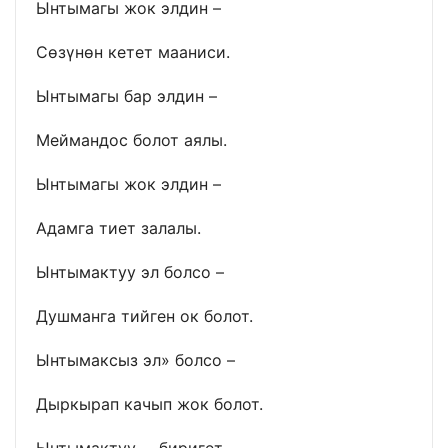
Ынтымагы жок элдин –
Сөзүнөн кетет мааниси.
Ынтымагы бар элдин –
Меймандос болот аялы.
Ынтымагы жок элдин –
Адамга тиет залалы.
Ынтымактуу эл болсо –
Душманга тийген ок болот.
Ынтымаксыз эл» болсо –
Дыркырап качып жок болот.
Ынтымактуу – биригет,