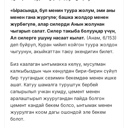
«Ырасында, бул менин туура жолум, эми аны
менен гана жүргүлө; башка жолдор менен
жүрбөгүлө, алар силерди Анын жолунан
чыгарып салат. Силер такыба болууңар үчүн,
Ал силерге ушуну насаат кылат.
(Анам, 6/153)
деп буйруп, Куран чийип койгон туура жолдон
чыгуунун, акыйкаттан таюу экендигин билет.
Биз каалаган ынтымакка келүү, мусулман
калкыбыздын чын көңүлдөн бири-бирин сүйүп
бир туугандык сезимин бекемдөө менен ишке
ашат. Катуу шамалга туруштук бербей
сапырылып учкан кумду, цемент менен
аралаштырып жууругандан пайда болгон
цемент кандай бекем болсо, ынтымак менен
жуурулган коом дагы ошондой эле бекем
болот.