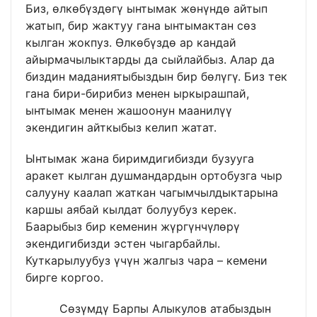
Биз, өлкөбүздөгү ынтымак жөнүндө айтып
жатып, бир жактуу гана ынтымактан сөз
кылган жокпуз. Өлкөбүздө ар кандай
айырмачылыктарды да сыйлайбыз. Алар да
биздин маданиятыбыздын бир бөлүгү. Биз тек
гана бири-бирибиз менен ыркырашпай,
ынтымак менен жашоонун маанилүү
экендигин айткыбыз келип жатат.
Ынтымак жана биримдигибизди бузууга
аракет кылган душмандардын ортобузга чыр
салууну каалап жаткан чагымчылдыктарына
каршы аябай кылдат болуубуз керек.
Баарыбыз бир кеменин жүргүнчүлөрү
экендигибизди эстен чыгарбайлы.
Куткарылуубуз үчүн жалгыз чара – кемени
бирге коргоо.
Сөзүмдү Барпы Алыкулов атабыздын