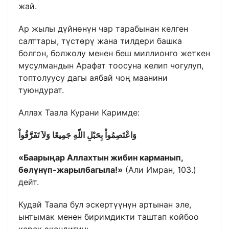
жай.
Ар жылы дүйнөнүн чар тарабынан келген
салттары, түстөрү жана тилдери башка
болгон, болжолу менен беш миллионго жеткен
мусулмандын Арафат тоосуна келип чогулуп,
топтолуусу дагы аябай чоң маанини
туюндурат.
Аллах Таала Курани Каримде:
وَاعْتَصِمُواْ بِحَبْلِ اللّهِ جَمِيعًا وَلاَ تَفَرَّقُواْ
«Баарыңар Аллахтын жибин карманып,
бөлүнүп-жарылбагыла!»
(Али Имран, 103.)
дейт.
Кудай Таала бул эскертүүнүн артынан эле,
ынтымак менен биримдикти таштап койбоо
керек экендигин: