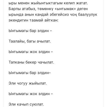
ыры менен жыйынтыктагым келип жатат.
Барпы атабыз, төмөнкү «ынтымак» деген
ырында анын кандай эбегейсиз чоң баалуулук
экендигин таамай айткан:
Ынтымагы бар элдин –
Таалайы, багы ачылат.
Ынтымагы жок элдин –
Тапканы бекер чачылат.
Ынтымагы бар элдин–
Эли чогуу жыйылат.
Ынтымагы жок элдин –
Эли качып суюлат.