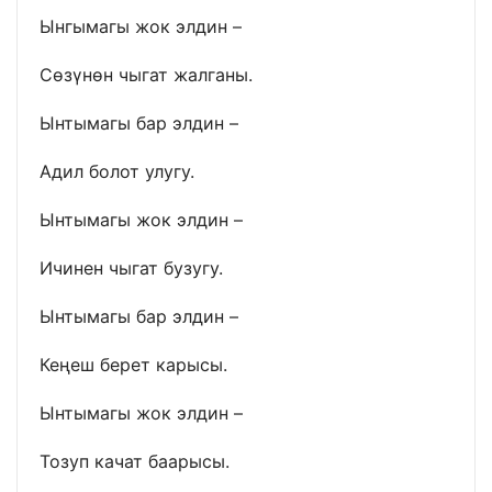
Ынгымагы жок элдин –
Сөзүнөн чыгат жалганы.
Ынтымагы бар элдин –
Адил болот улугу.
Ынтымагы жок элдин –
Ичинен чыгат бузугу.
Ынтымагы бар элдин –
Кеңеш берет карысы.
Ынтымагы жок элдин –
Тозуп качат баарысы.