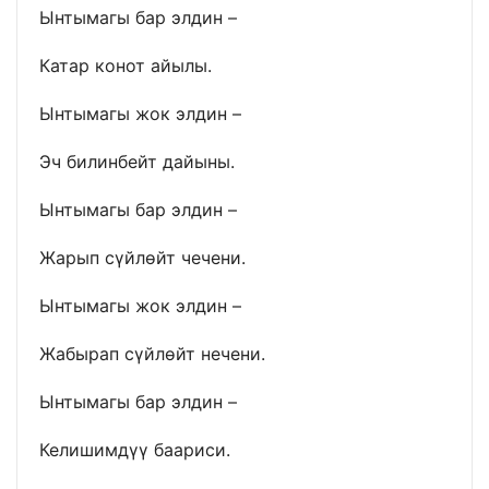
Ынтымагы бар элдин –
Катар конот айылы.
Ынтымагы жок элдин –
Эч билинбейт дайыны.
Ынтымагы бар элдин –
Жарып сүйлөйт чечени.
Ынтымагы жок элдин –
Жабырап сүйлөйт нечени.
Ынтымагы бар элдин –
Келишимдүү баариси.