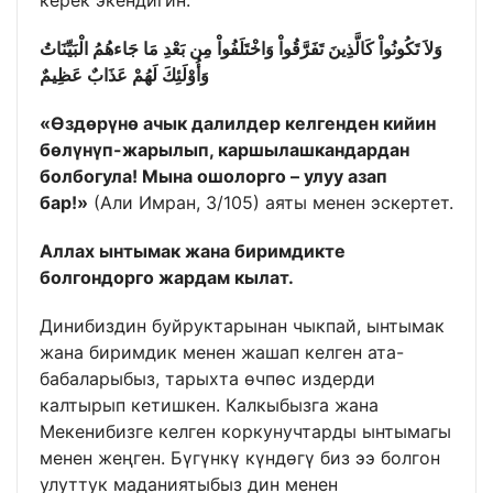
وَلاَ تَكُونُواْ كَالَّذِينَ تَفَرَّقُواْ وَاخْتَلَفُواْ مِن بَعْدِ مَا جَاءهُمُ الْبَيِّنَاتُ
وَأُوْلَئِكَ لَهُمْ عَذَابٌ عَظِيمٌ
«Өздөрүнө ачык далилдер келгенден кийин
бөлүнүп-жарылып, каршылашкандардан
болбогула! Мына ошолорго
– улуу
азап
бар!»
(Али Имран, 3/105) аяты менен эскертет.
Аллах ынтымак жана биримдикте
болгондорго жардам кылат.
Динибиздин буйруктарынан чыкпай, ынтымак
жана биримдик менен жашап келген ата-
бабаларыбыз, тарыхта өчпөс издерди
калтырып кетишкен. Калкыбызга жана
Мекенибизге келген коркунучтарды ынтымагы
менен жеңген. Бүгүнкү күндөгү биз ээ болгон
улуттук маданиятыбыз дин менен