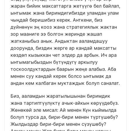
жаран бийик максаттарга жетүүгө бел байлап,
ынтымак жана биримдигибизди уламдан улам
чыңдай беришибиз керек. Анткени, биз
дүйнөнүн эң кооз жана стратегиялык жактан
зор мааниге ээ болгон жеринде жашап
жатканыбыз анык. Андыктан ааламдашуу
доорунда, биздин жерге ар кандай максатты
көздөп кызыккан чет элдер да арбын. Ич ара
ынтымагыбыздын бүтүндүгү аркылуу
тоскоолдуктардын баарын жеңе алабыз. Аба
менен суу кандай керек болсо ынтымак да
андан кем калбаган муктаждык болуп саналат.
Биз, ааламдын жаратылышынан биримдик
жана тартиптүүлүктү ачык-айкын көрүүдөбүз.
Жөнөкөй эле мисал: Ай менен Күн кыймылда
болуп турса да, бири-бири менен түртүшөбү?
Жылдыздар бири-бири менен сүзүшөбү?
Асман менен Жер бири-бири менен каршы