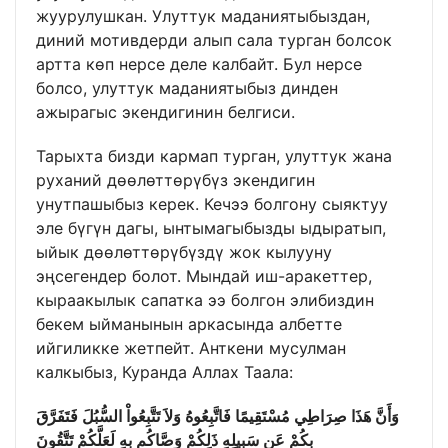
жуурулушкан. Улуттук маданиятыбыздан,
диний мотивдерди алып сала турган болсок
артта көп нерсе деле калбайт. Бул нерсе
болсо, улуттук маданиятыбыз динден
ажырагыс экендигинин белгиси.
Тарыхта бизди кармап турган, улуттук жана
руханий дөөлөттөрүбүз экендигин
унутпашыбыз керек. Кечээ болгону сыяктуу
эле бүгүн дагы, ынтымагыбызды ыдыратып,
ыйык дөөлөттөрүбүздү жок кылууну
эңсегендер болот. Мындай иш-аракеттер,
кыраакылык сапатка ээ болгон элибиздин
бекем ыйманынын аркасында албетте
ийгиликке жетпейт. Анткени мусулман
калкыбыз, Куранда Аллах Таала:
وَأَنَّ هَذَا صِرَاطِي مُسْتَقِيمًا فَاتَّبِعُوهُ وَلاَ تَتَّبِعُواْ السُّبُلَ فَتَفَرَّقَ
بِكُمْ عَن سَبِيلِهِ ذَلِكُمْ وَصَّاكُم بِهِ لَعَلَّكُمْ تَتَّقُونَ