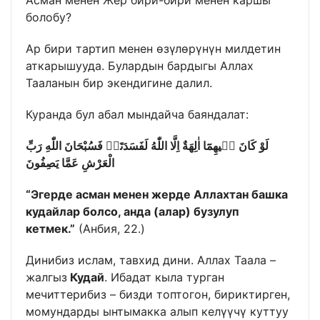
болобу?
Ар бири тартип менен өзүлөрүнүн милдетин
аткарышууда. Булардын бардыгы Аллах
Тааланын бир экендигине далил.
Куранда бул абал мындайча баяндалат:
لَوْ كَانَ ف۪يهِمَٓا اٰلِهَةٌ اِلَّا اللّٰهُ لَفَسَدَتَاۚ فَسُبْحَانَ اللّٰهِ رَبِّ
الْعَرْشِ عَمَّا يَصِفُونَ
“
Эгерде асман менен жерде Аллахтан башка
кудайлар болсо, анда (алар) бузулуп
кетмек
.”
(Анбия, 22.)
Динибиз ислам, тавхид дини. Аллах Таала –
жалгыз
Кудай
. Ибадат кыла турган
мечиттерибиз – бизди топтогон, бириктирген,
момундарды ынтымакка алып келүүчү куттуу