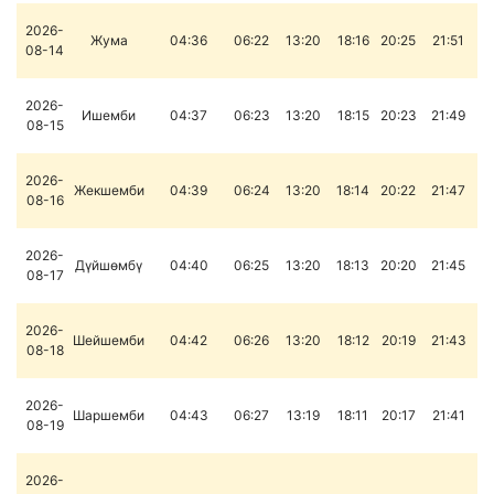
2026-
Жума
04:36
06:22
13:20
18:16
20:25
21:51
08-14
2026-
Ишемби
04:37
06:23
13:20
18:15
20:23
21:49
08-15
2026-
Жекшемби
04:39
06:24
13:20
18:14
20:22
21:47
08-16
2026-
Дүйшөмбү
04:40
06:25
13:20
18:13
20:20
21:45
08-17
2026-
Шейшемби
04:42
06:26
13:20
18:12
20:19
21:43
08-18
2026-
Шаршемби
04:43
06:27
13:19
18:11
20:17
21:41
08-19
2026-