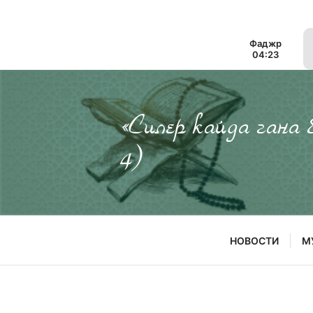
Фаджр
04:23
«Силер кайда гана
4)
НОВОСТИ
М