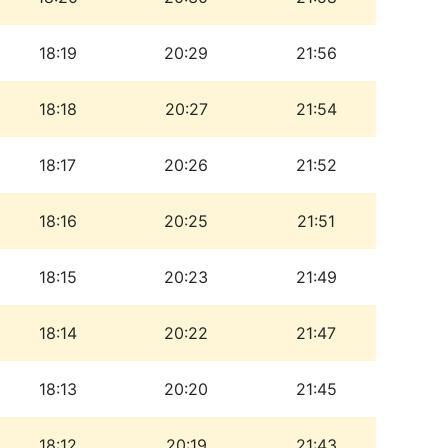
18:19
20:29
21:56
18:18
20:27
21:54
18:17
20:26
21:52
18:16
20:25
21:51
18:15
20:23
21:49
18:14
20:22
21:47
18:13
20:20
21:45
18:12
20:19
21:43