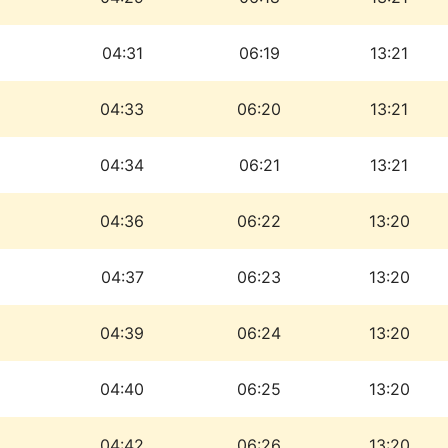
04:31
06:19
13:21
04:33
06:20
13:21
04:34
06:21
13:21
04:36
06:22
13:20
04:37
06:23
13:20
04:39
06:24
13:20
04:40
06:25
13:20
04:42
06:26
13:20