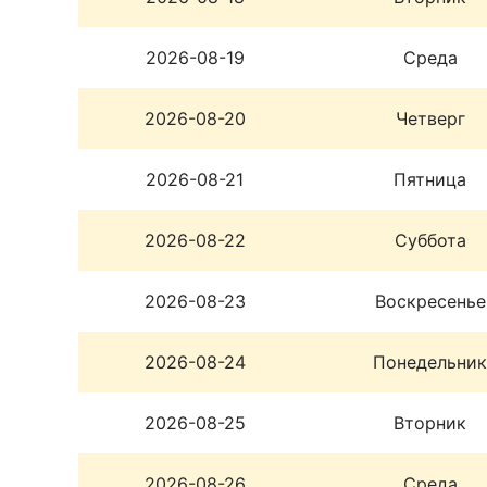
2026-08-19
Среда
2026-08-20
Четверг
2026-08-21
Пятница
2026-08-22
Суббота
2026-08-23
Воскресенье
2026-08-24
Понедельник
2026-08-25
Вторник
2026-08-26
Среда