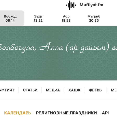
Muftiyat.fm
Восход
Зухр
Аср
Магриб
06:14
13:22
18:23
20:35
 болбогула, Алла (ар дайым) с
УФТИЯТ
СТАТЬИ
МЕДИА
ХАДЖ
ФЕТВЫ
МЕ
КАЛЕНДАРЬ
РЕЛИГИОЗНЫЕ ПРАЗДНИКИ
API