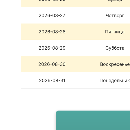
2026-08-27
Четверг
2026-08-28
Пятница
2026-08-29
Суббота
2026-08-30
Воскресенье
2026-08-31
Понедельник