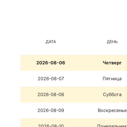
ДАТА
ДЕНЬ
2026-08-06
Четверг
2026-08-07
Пятница
2026-08-08
Суббота
2026-08-09
Воскресенье
2026-08-10
Понедельник