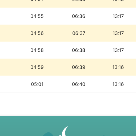
04:55
06:36
13:17
04:56
06:37
13:17
04:58
06:38
13:17
04:59
06:39
13:16
05:01
06:40
13:16