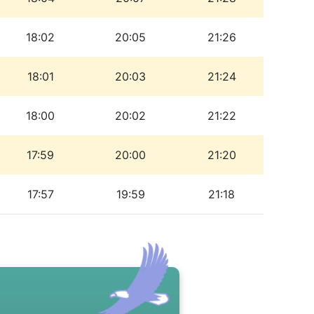
18:02
20:05
21:26
18:01
20:03
21:24
18:00
20:02
21:22
17:59
20:00
21:20
17:57
19:59
21:18