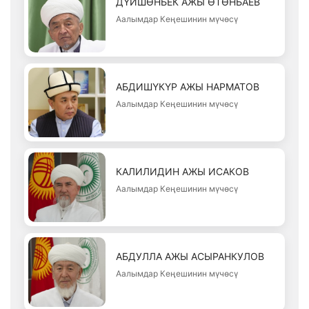
ДҮЙШӨНБЕК АЖЫ ӨТӨНБАЕВ
Аалымдар Кеңешинин мүчөсү
АБДИШҮКҮР АЖЫ НАРМАТОВ
Аалымдар Кеңешинин мүчөсү
КАЛИЛИДИН АЖЫ ИСАКОВ
Аалымдар Кеңешинин мүчөсү
АБДУЛЛА АЖЫ АСЫРАНКУЛОВ
Аалымдар Кеңешинин мүчөсү