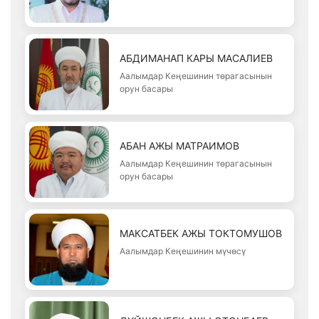
АБДИМАНАП КАРЫ МАСАЛИЕВ
Аалымдар Кеңешинин төрагасынын
орун басары
АБАН АЖЫ МАТРАИМОВ
Аалымдар Кеңешинин төрагасынын
орун басары
МАКСАТБЕК АЖЫ ТОКТОМУШОВ
Аалымдар Кеңешинин мүчөсү