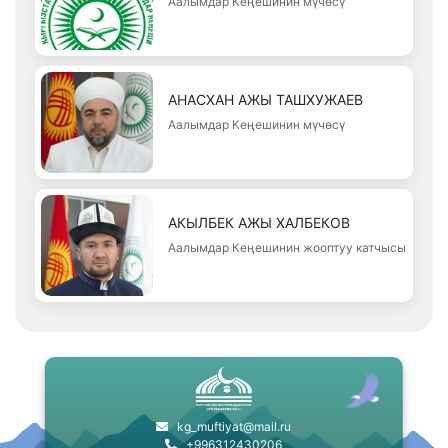
Аалымдар Кеңешинин мүчөсү
АНАСХАН АЖЫ ТАШХУЖАЕВ
Аалымдар Кеңешинин мүчөсү
АКЫЛБЕК АЖЫ ХАЛБЕКОВ
Аалымдар Кеңешинин жооптуу катчысы
kg_muftiyat@mail.ru
+996312430206