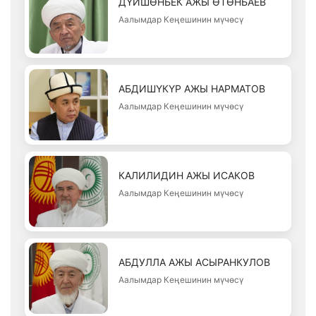
ДҮЙШӨНБЕК АЖЫ ӨТӨНБАЕВ
Аалымдар Кеңешинин мүчөсү
АБДИШҮКҮР АЖЫ НАРМАТОВ
Аалымдар Кеңешинин мүчөсү
КАЛИЛИДИН АЖЫ ИСАКОВ
Аалымдар Кеңешинин мүчөсү
АБДУЛЛА АЖЫ АСЫРАНКУЛОВ
Аалымдар Кеңешинин мүчөсү