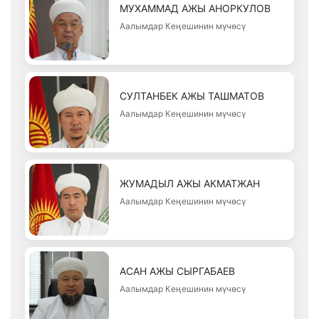
МУХАММАД АЖЫ АНОРКУЛОВ
Аалымдар Кеңешинин мүчөсү
СУЛТАНБЕК АЖЫ ТАШМАТОВ
Аалымдар Кеңешинин мүчөсү
ЖУМАДЫЛ АЖЫ АКМАТЖАН
Аалымдар Кеңешинин мүчөсү
АСАН АЖЫ СЫРГАБАЕВ
Аалымдар Кеңешинин мүчөсү