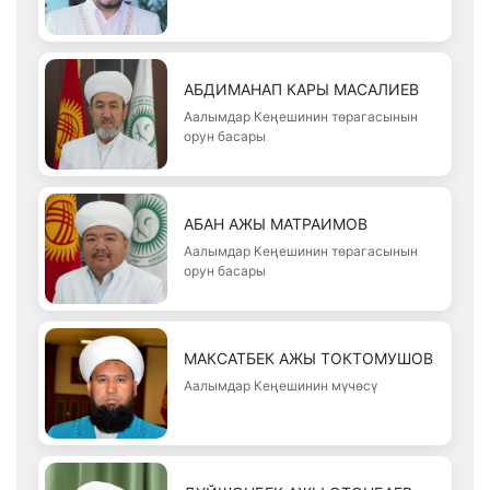
АБДИМАНАП КАРЫ МАСАЛИЕВ
Аалымдар Кеңешинин төрагасынын
орун басары
АБАН АЖЫ МАТРАИМОВ
Аалымдар Кеңешинин төрагасынын
орун басары
МАКСАТБЕК АЖЫ ТОКТОМУШОВ
Аалымдар Кеңешинин мүчөсү