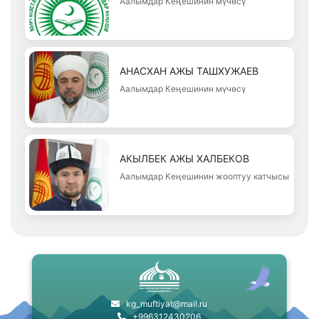
Аалымдар Кеңешинин мүчөсү
АНАСХАН АЖЫ ТАШХУЖАЕВ
Аалымдар Кеңешинин мүчөсү
АКЫЛБЕК АЖЫ ХАЛБЕКОВ
Аалымдар Кеңешинин жооптуу катчысы
kg_muftiyat@mail.ru
+996312430206