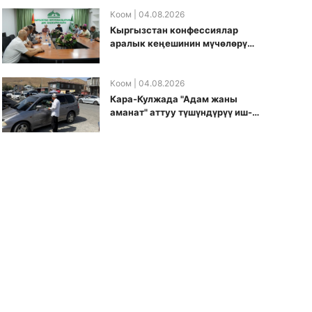
боюнча долбоорду ишке
киргизди
Коом
| 04.08.2026
Кыргызстан конфессиялар
аралык кеӊешинин мүчөлөрү
муфтиятта болушту
Коом
| 04.08.2026
Кара-Кулжада "Адам жаны
аманат" аттуу түшүндүрүү иш-
чарасы өткөрүлдү