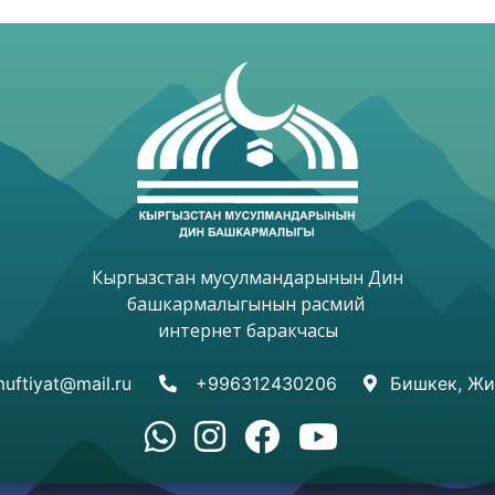
Кыргызстан мусулмандарынын Дин

башкармалыгынын расмий 

интернет баракчасы

uftiyat@mail.ru
+996312430206
Бишкек, Жи