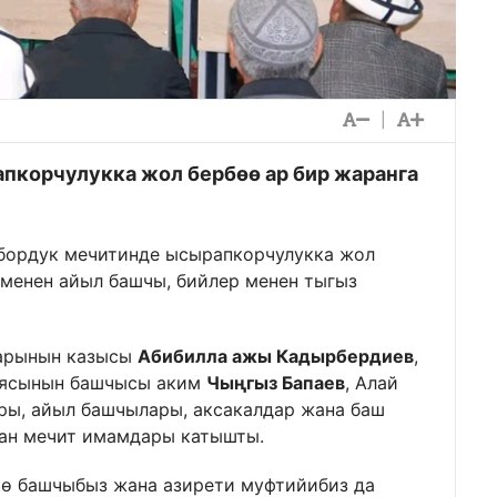
|
пкорчулукка жол бербөө ар бир жаранга
рбордук мечитинде ысырапкорчулукка жол
менен айыл башчы, бийлер менен тыгыз
дарынын казысы
Абибилла ажы Кадырбердиев
,
иясынын башчысы аким
Чыңгыз Бапаев
, Алай
ры, айыл башчылары, аксакалдар жана баш
ан мечит имамдары катышты.
кө башчыбыз жана азирети муфтийибиз да