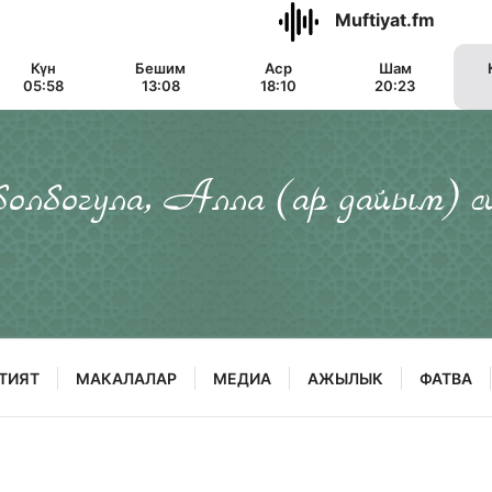
Muftiyat.fm
Күн
Бешим
Аср
Шам
05:58
13:08
18:10
20:23
 болбогула, Алла (ар дайым) с
ТИЯТ
МАКАЛАЛАР
МЕДИА
АЖЫЛЫК
ФАТВА