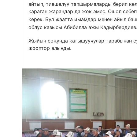
айтып, тиешелүү тапшырмаларды берип келе
караган жарандар да жок эмес. Ошол себеп
керек. Бул жаатта имамдар менен айыл ба
облус казысы Абибилла ажы Кадырбердиев
Жыйын соңунда катышуучулар тарабынан су
жооптор алынды.