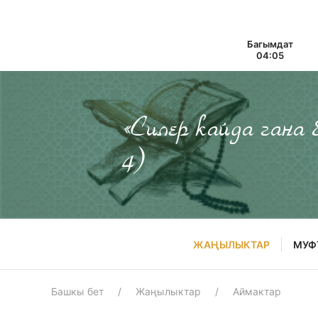
Багымдат
04:05
«Силер кайда гана
4)
ЖАҢЫЛЫКТАР
МУФ
Башкы бет
Жаңылыктар
Аймактар