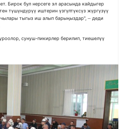
т. Бирок бул нерсеге эл арасында кайдыгер
тен түшүндүрүү иштерин үзгүлтүксүз жүргүзүү
–
шчылары тыгыз иш алып барыңыздар",
деди
.
роолор, сунуш-пикирлер берилип, тиешелүү