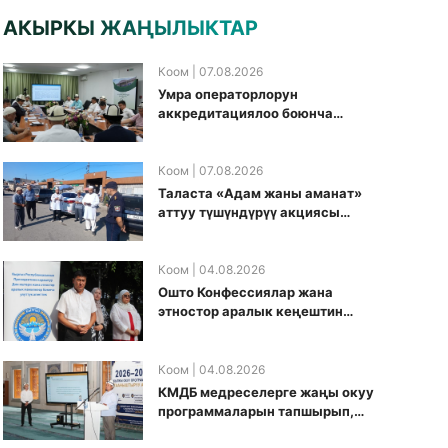
АКЫРКЫ ЖАҢЫЛЫКТАР
Коом
| 07.08.2026
Умра операторлорун
аккредитациялоо боюнча
жумушчу топ аккредитация
өткөрүү күнүн белгиледи
Коом
| 07.08.2026
Таласта «Адам жаны аманат»
аттуу түшүндүрүү акциясы
өткөрүлдү
Коом
| 04.08.2026
Ошто Конфессиялар жана
этностор аралык кеңештин
кезектеги иш-чарасы
уюштурулду
Коом
| 04.08.2026
КМДБ медреселерге жаңы окуу
программаларын тапшырып,
санариптик билим берүү