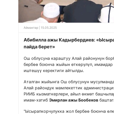
Аймактар
| 15.05.2025
Абибилла ажы Кадырбердиев: «Ысыра
пайда берет»
Ош облусуна караштуу Алай районунун бо
бербөө боюнча жыйын өткөрүлүп, имамдар 
иштешүү керектиги айтылды.
Аталган жыйынга Ош облусунун мусулман
Алай райондук мамлекеттик администрац
РИИБ кызматкерлери, айыл өкмөт башчыла
имам-хатиб
Эмирлан ажы Бообеков
баштаг
"Ысырапкорчулукка жол бербөө боюнча өл