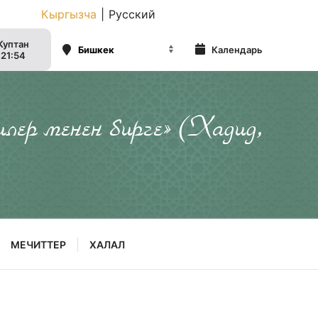
Кыргызча
|
Русский
Куптан
Календарь
21:54
илер менен бирге» (Хадид,
МЕЧИТТЕР
ХАЛАЛ