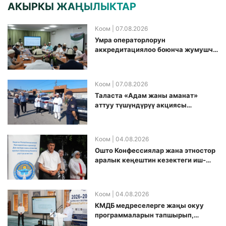
АКЫРКЫ ЖАҢЫЛЫКТАР
Коом
| 07.08.2026
Умра операторлорун
аккредитациялоо боюнча жумушчу
топ аккредитация өткөрүү күнүн
белгиледи
Коом
| 07.08.2026
Таласта «Адам жаны аманат»
аттуу түшүндүрүү акциясы
өткөрүлдү
Коом
| 04.08.2026
Ошто Конфессиялар жана этностор
аралык кеңештин кезектеги иш-
чарасы уюштурулду
Коом
| 04.08.2026
КМДБ медреселерге жаңы окуу
программаларын тапшырып,
санариптик билим берүү боюнча