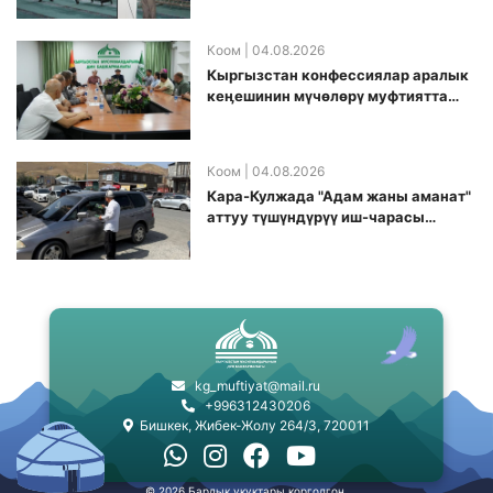
долбоорду ишке киргизди
Коом
| 04.08.2026
Кыргызстан конфессиялар аралык
кеӊешинин мүчөлөрү муфтиятта
болушту
Коом
| 04.08.2026
Кара-Кулжада "Адам жаны аманат"
аттуу түшүндүрүү иш-чарасы
өткөрүлдү
kg_muftiyat@mail.ru
+996312430206
Бишкек, Жибек-Жолу 264/3, 720011
© 2026 Бардык укуктары корголгон.