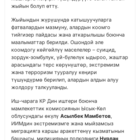
жыйын болуп өттү.
Жыйындын жүрүшүндө катышуучуларга
фатвалардын мазмуну, алардын коомго
тийгизер пайдасы жана аткарылышы боюнча
маалыматтар берилди. Ошондой эле
коомдогу көйгөйлүү маселелер – суицид,
зордук-зомбулук, үй-бүлөлүк ыдыроо, жаштар
арасындагы терс көрүнүштөр, экстремизм
жана терроризм тууралуу кеңири
түшүндүрмө берилип, алардын алдын алуу
жолдору талкууланды.
Иш-чарага КР Дин иштери боюнча
мамлекеттик комиссиянын Ысык-Көл
облусундагы өкүлү
Асылбек Мамбетов
,
ИИМдин экстремизмге жана мыйзамсыз
миграцияга каршы аракеттенүү кызматынын
башчысы, милициянын полковниги
Нурлан