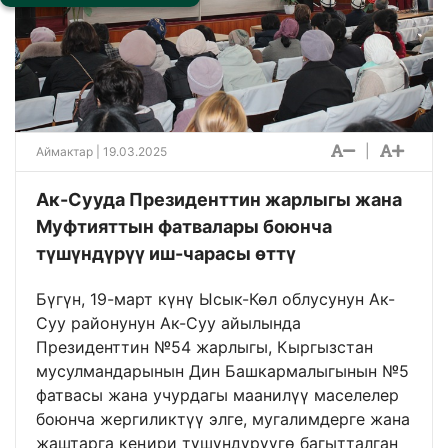
|
Аймактар
| 19.03.2025
Ак-Сууда Президенттин жарлыгы жана
Муфтияттын фатвалары боюнча
түшүндүрүү иш-чарасы өттү
Бүгүн, 19-март күнү Ысык-Көл облусунун Ак-
Суу районунун Ак-Суу айылында
Президенттин №54 жарлыгы, Кыргызстан
мусулмандарынын Дин Башкармалыгынын №5
фатвасы жана учурдагы маанилүү маселелер
боюнча жергиликтүү элге, мугалимдерге жана
жаштарга кеңири түшүндүрүүгө багытталган