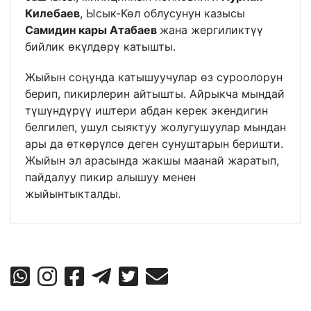
Килебаев
, Ысык-Көл облусунун казысы
Самидин кары Атабаев
жана жергиликтүү
бийлик өкүлдөрү катышты.
Жыйын соңунда катышуучулар өз суроолорун
берип, пикирлерин айтышты. Айрыкча мындай
түшүндүрүү иштери абдан керек экендигин
белгилеп, ушул сыяктуу жолугушуулар мындан
ары да өткөрүлсө деген сунуштарын беришти.
Жыйын эл арасында жакшы маанай жаратып,
пайдалуу пикир алышуу менен
жыйынтыкталды.