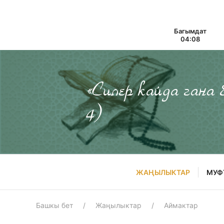
Багымдат
04:08
«Силер кайда гана
4)
ЖАҢЫЛЫКТАР
МУФ
Башкы бет
Жаңылыктар
Аймактар