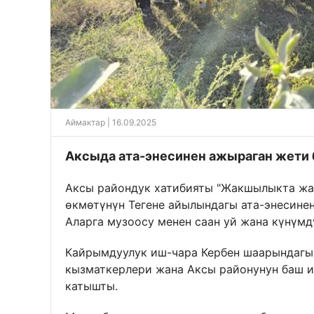
Аймактар
| 16.09.2025
Аксыда ата-энесинен ажыраган жети 
Аксы райондук хатибияты "Жакшылыкта жа
өкмөтүнүн Тегене айылындагы ата-энесинен
Аларга музоосу менен саан уй жана күнүм
Кайрымдуулук иш-чара Кербен шаарындагы 
кызматкерлери жана Аксы районунун баш 
катышты.