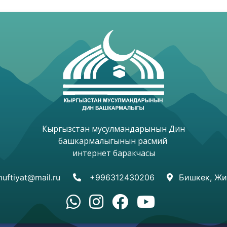
Кыргызстан мусулмандарынын Дин

башкармалыгынын расмий 

интернет баракчасы

uftiyat@mail.ru
+996312430206
Бишкек, Жи