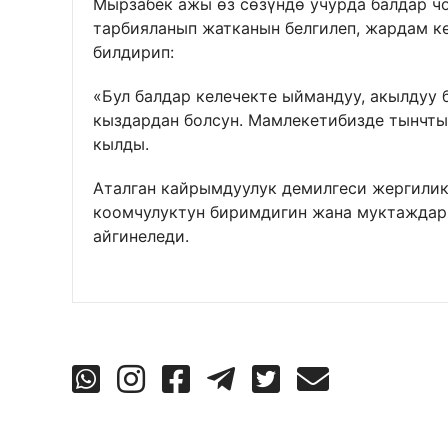
Мырзабек ажы өз сөзүндө учурда балдар ч
тарбияланып жатканын белгилеп, жардам к
билдирип:
«Бул балдар келечекте ыймандуу, акылдуу 
кыздардан болсун. Мамлекетибизде тынчтык
кылды.
Аталган кайрымдуулук демилгеси жергилик
коомчулуктун биримдигин жана муктаждарг
айгинеледи.