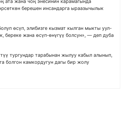
оң ата жана чоң энесинин карамагында
өрсөткөн берешен инсандарга ыраазычылык
болуп өсүп, элибизге кызмат кылган мыкты уул-
, береке жана өсүп-өнүгүү болсун», — деп дуба
түү тургундар тарабынан жылуу кабыл алынып,
а болгон камкордугун дагы бир жолу