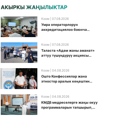
АКЫРКЫ ЖАҢЫЛЫКТАР
Коом
| 07.08.2026
Умра операторлорун
аккредитациялоо боюнча
жумушчу топ аккредитация
өткөрүү күнүн белгиледи
Коом
| 07.08.2026
Таласта «Адам жаны аманат»
аттуу түшүндүрүү акциясы
өткөрүлдү
Коом
| 04.08.2026
Ошто Конфессиялар жана
этностор аралык кеңештин
кезектеги иш-чарасы
уюштурулду
Коом
| 04.08.2026
КМДБ медреселерге жаңы окуу
программаларын тапшырып,
санариптик билим берүү