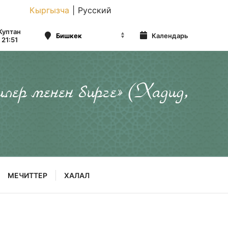
Кыргызча
|
Русский
Куптан
Календарь
21:51
илер менен бирге» (Хадид,
МЕЧИТТЕР
ХАЛАЛ