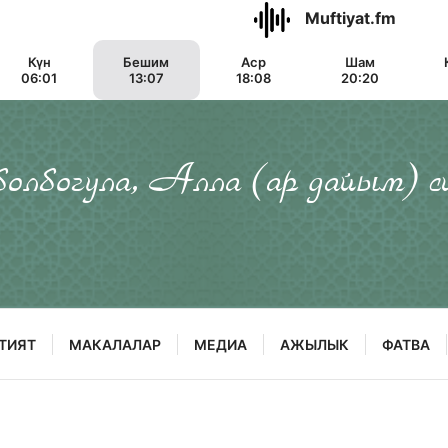
Muftiyat.fm
Күн
Бешим
Аср
Шам
06:01
13:07
18:08
20:20
 болбогула, Алла (ар дайым) с
ТИЯТ
МАКАЛАЛАР
МЕДИА
АЖЫЛЫК
ФАТВА