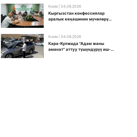
боюнча долбоорду ишке
киргизди
Коом
| 04.08.2026
Кыргызстан конфессиялар
аралык кеӊешинин мүчөлөрү
муфтиятта болушту
Коом
| 04.08.2026
Кара-Кулжада "Адам жаны
аманат" аттуу түшүндүрүү иш-
чарасы өткөрүлдү