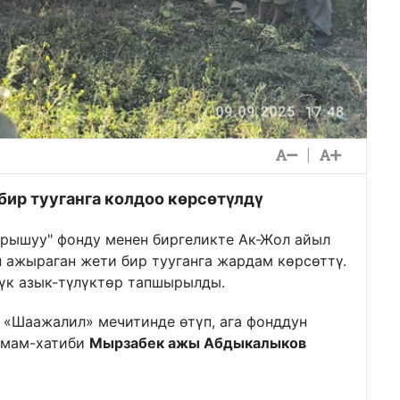
|
бир тууганга колдоо көрсөтүлдү
рышуу" фонду менен биргеликте Ак-Жол айыл
 ажыраган жети бир тууганга жардам көрсөттү.
дүк азык-түлүктөр тапшырылды.
«Шаажалил» мечитинде өтүп, ага фонддун
имам-хатиби
Мырзабек ажы Абдыкалыков