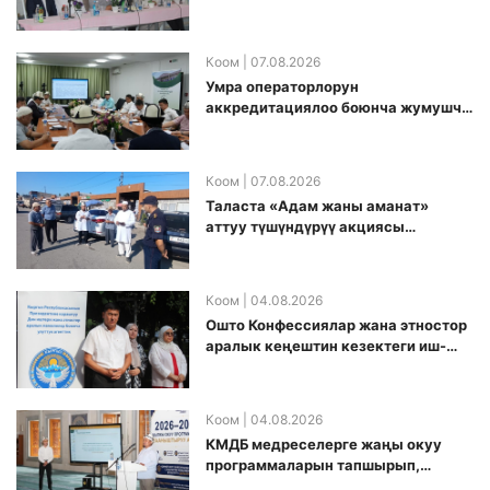
Ажылык боюнча алгачкы жолу
жыйын өткөрүлдү
Коом
| 07.08.2026
Умра операторлорун
аккредитациялоо боюнча жумушчу
топ аккредитация өткөрүү күнүн
белгиледи
Коом
| 07.08.2026
Таласта «Адам жаны аманат»
аттуу түшүндүрүү акциясы
өткөрүлдү
Коом
| 04.08.2026
Ошто Конфессиялар жана этностор
аралык кеңештин кезектеги иш-
чарасы уюштурулду
Коом
| 04.08.2026
КМДБ медреселерге жаңы окуу
программаларын тапшырып,
санариптик билим берүү боюнча