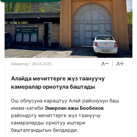
|
Аймактар
| 28.04.2025
Алайда мечиттерге жүз таануучу
камералар орнотула баштады
Ош облусуна караштуу Алай районунун баш
имам-хатиби
Эмирлан ажы Бообеков
райондогу мечиттерге жүз таануучу
камераларды орнотуу иштери
башталгандыгын билдирди.