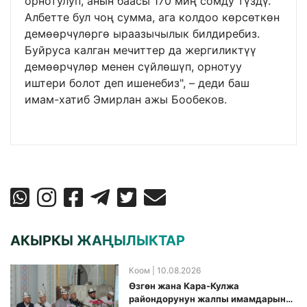
орнотулуп, анын баасы 170 миң сомду түздү.
Албетте бул чоң сумма, ага колдоо көрсөткөн
демөөрчүлөргө ыраазычылык билдиребиз.
Буйруса калган мечиттер да жергиликтүү
демөөрчүлөр менен сүйлөшүп, орнотуу
иштери болот деп ишенебиз", – деди баш
имам-хатиб Эмирлан ажы Бообеков.
АКЫРКЫ ЖАҢЫЛЫКТАР
Коом
| 10.08.2026
Өзгөн жана Кара-Кулжа
райондорунун жалпы имамдарына