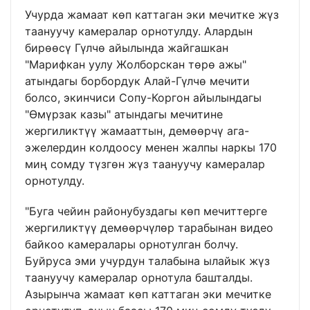
Учурда жамаат көп каттаган эки мечитке жүз
таануучу камералар орнотулду. Алардын
бирөөсү Гүлчө айылында жайгашкан
"Марифкан уулу Жолборскан төрө ажы"
атындагы борбордук Алай-Гүлчө мечити
болсо, экинчиси Сопу-Коргон айылындагы
"Өмүрзак казы" атындагы мечитине
жергиликтүү жамааттын, демөөрчү ага-
эжелердин колдоосу менен жалпы наркы 170
миң сомду түзгөн жүз таануучу камералар
орнотулду.
"Буга чейин районубуздагы көп мечиттерге
жергиликтүү демөөрчүлөр тарабынан видео
байкоо камералары орнотулган болчу.
Буйруса эми учурдун талабына ылайык жүз
таануучу камералар орнотула башталды.
Азырынча жамаат көп каттаган эки мечитке