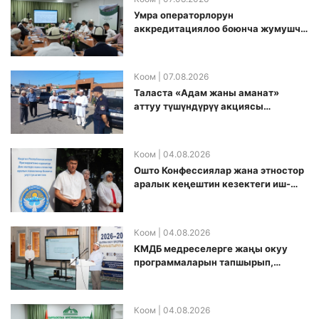
Умра операторлорун
аккредитациялоо боюнча жумушчу
топ аккредитация өткөрүү күнүн
белгиледи
Коом
| 07.08.2026
Таласта «Адам жаны аманат»
аттуу түшүндүрүү акциясы
өткөрүлдү
Коом
| 04.08.2026
Ошто Конфессиялар жана этностор
аралык кеңештин кезектеги иш-
чарасы уюштурулду
Коом
| 04.08.2026
КМДБ медреселерге жаңы окуу
программаларын тапшырып,
санариптик билим берүү боюнча
долбоорду ишке киргизди
Коом
| 04.08.2026