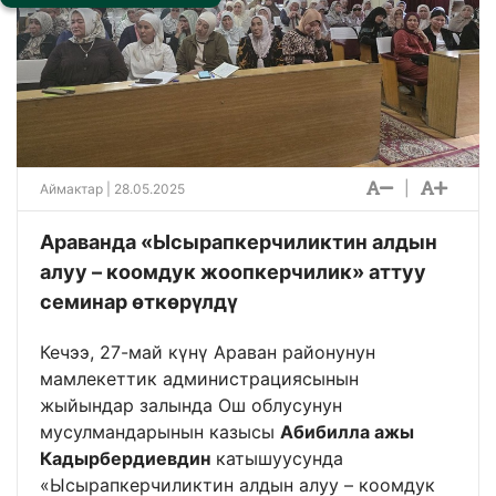
|
Аймактар
| 28.05.2025
Араванда «Ысырапкерчиликтин алдын
алуу – коомдук жоопкерчилик» аттуу
семинар өткөрүлдү
Кечээ, 27-май күнү Араван районунун
мамлекеттик администрациясынын
жыйындар залында Ош облусунун
мусулмандарынын казысы
Абибилла ажы
Кадырбердиевдин
катышуусунда
«Ысырапкерчиликтин алдын алуу – коомдук