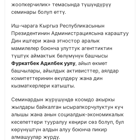
жоопкерчилик» темасында түшүндүрүү
семинары болуп өттү.
Иш-чарага Кыргыз Республикасынын
Президентинин Администрациясына караштуу
Дин иштери жана этностор аралык
мамилелер боюнча улуттук агенттиктин
түштүк аймактык бөлүмүнүн башчысы
Фуркатбек Адилбек уулу
, айыл өкмөт
башчылары, айылдык активисттер, аялдар
комитеттеринин өкүлдөрү жана дин
кызматкерлери катышты.
Семинардын жүрүшүндө коомдо акыркы
жылдары байкалган ысырапкорчулуктун күч
алышы жана анын социалдык-экономикалык
кесепеттери тууралуу кеңири сөз болуп, бул
көрүнүштүн алдын алуу боюнча пикир
алмашуулар жүрдү.