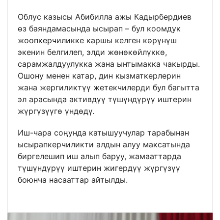
Облус казысы Абибилла ажы Кадырбердиев
өз баяндамасында ысырап – бул коомдук
жоопкерчиликке каршы келген көрүнүш
экенин белгилеп, элди жөнөкөйлүккө,
сарамжалдуулукка жана ынтымакка чакырды.
Ошону менен катар, дин кызматкерлерин
жана жергиликтүү жетекчилерди бул багытта
эл арасында активдүү түшүндүрүү иштерин
жүргүзүүгө үндөдү.
Иш-чара соңунда катышуучулар тарабынан
ысырапкерчиликти алдын алуу максатында
биргелешип иш алып баруу, жамааттарда
түшүндүрүү иштерин жигердүү жүргүзүү
боюнча насааттар айтылды.