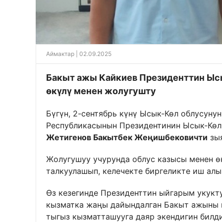
Аймактар
| 02.09.2025
Бакыт ажы Кайкиев Президенттин Ыс
өкүлү менен жолугушту
Бүгүн, 2-сентябрь күнү Ысык-Көл облусуну
Республикасынын Президентинин Ысык-Көл
Жетигенов Бакытбек Жеңишбековичти
зыя
Жолугушуу учурунда облус казысы менен ө
талкуулашып, келечекте биргеликте иш алы
Өз кезегинде Президенттин ыйгарым укукт
кызматка жаңы дайындалган Бакыт ажыны к
тыгыз кызматташууга даяр экендигин билд