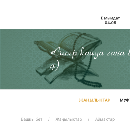
Багымдат
04:05
«Силер кайда гана
4)
ЖАҢЫЛЫКТАР
МУФ
Башкы бет
Жаңылыктар
Аймактар