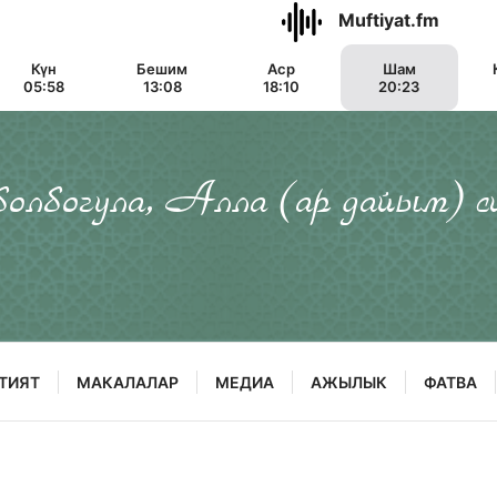
Muftiyat.fm
Күн
Бешим
Аср
Шам
05:58
13:08
18:10
20:23
 болбогула, Алла (ар дайым) с
ТИЯТ
МАКАЛАЛАР
МЕДИА
АЖЫЛЫК
ФАТВА