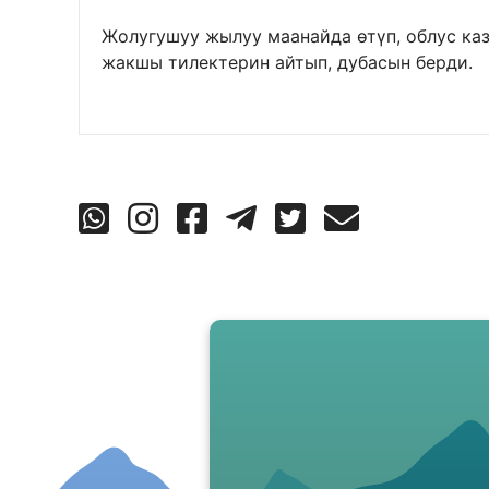
Жолугушуу жылуу маанайда өтүп, облус ка
жакшы тилектерин айтып, дубасын берди.