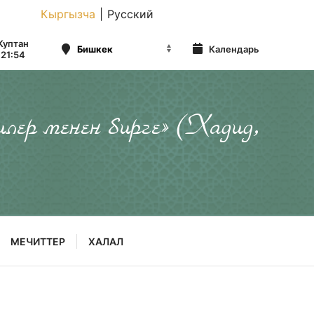
Кыргызча
|
Русский
Куптан
Календарь
21:54
илер менен бирге» (Хадид,
МЕЧИТТЕР
ХАЛАЛ