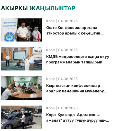
АКЫРКЫ ЖАҢЫЛЫКТАР
Коом
| 04.08.2026
Ошто Конфессиялар жана
этностор аралык кеңештин
кезектеги иш-чарасы
уюштурулду
Коом
| 04.08.2026
КМДБ медреселерге жаңы окуу
программаларын тапшырып,
санариптик билим берүү
боюнча долбоорду ишке
киргизди
Коом
| 04.08.2026
Кыргызстан конфессиялар
аралык кеӊешинин мүчөлөрү
муфтиятта болушту
Коом
| 04.08.2026
Кара-Кулжада "Адам жаны
аманат" аттуу түшүндүрүү иш-
чарасы өткөрүлдү