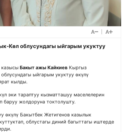
|
ык-Көл облусундагы ыйгарым укуктуу
н казысы
Бакыт ажы Кайкиев
Кыргыз
 облусундагы ыйгарым укуктуу өкүлү
рат кылды.
күл эки тараптуу кызматташуу маселелерин
п баруу жолдоруна токтолушту.
уу өкүлү Бакытбек Жетигенов казылык
уттуктап, облустагы диний багыттагы иштерде
ирди.