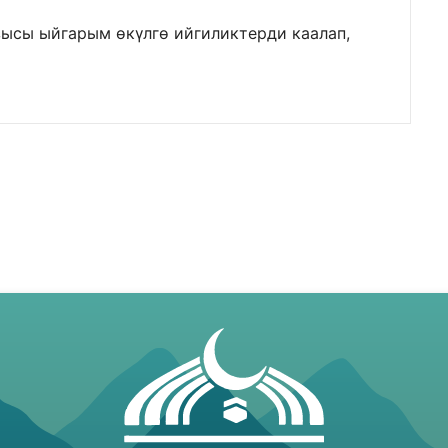
зысы ыйгарым өкүлгө ийгиликтерди каалап,