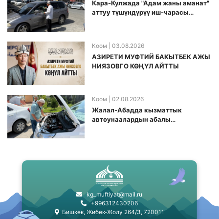
Кара-Кулжада "Адам жаны аманат"
аттуу түшүндүрүү иш-чарасы
өткөрүлдү
Коом
| 03.08.2026
АЗИРЕТИ МУФТИЙ БАКЫТБЕК АЖЫ
НИЯЗОВГО КӨҢҮЛ АЙТТЫ
Коом
| 02.08.2026
Жалал-Абадда кызматтык
автоунаалардын абалы
текшерилди
kg_muftiyat@mail.ru
+996312430206
Бишкек, Жибек-Жолу 264/3, 720011