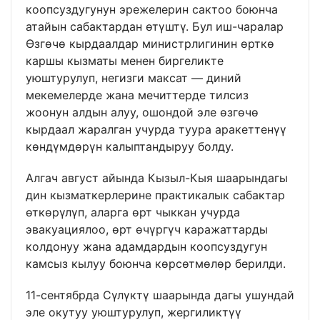
коопсуздугунун эрежелерин сактоо боюнча
атайын сабактардан өтүштү. Бул иш-чаралар
Өзгөчө кырдаалдар министрлигинин өрткө
каршы кызматы менен биргеликте
уюштурулуп, негизги максат — диний
мекемелерде жана мечиттерде тилсиз
жоонун алдын алуу, ошондой эле өзгөчө
кырдаал жаралган учурда туура аракеттенүү
көндүмдөрүн калыптандыруу болду.
Алгач август айында Кызыл-Кыя шаарындагы
дин кызматкерлерине практикалык сабактар
өткөрүлүп, аларга өрт чыккан учурда
эвакуациялоо, өрт өчүргүч каражаттарды
колдонуу жана адамдардын коопсуздугун
камсыз кылуу боюнча көрсөтмөлөр берилди.
11-сентябрда Сүлүктү шаарында дагы ушундай
эле окутуу уюштурулуп, жергиликтүү