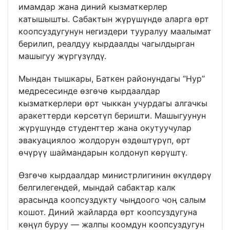
имамдар жана диний кызматкерлер
катышышты. Сабактын жүрүшүндө аларга өрт
коопсуздугунун негиздери тууралуу маалымат
берилип, реалдуу кырдаалды чагылдырган
машыгуу жүргүзүлдү.
Мындан тышкары, Баткен районундагы “Нур”
медресесинде өзгөчө кырдаалдар
кызматкерлери өрт чыккан учурдагы алгачкы
аракеттерди көрсөтүп беришти. Машыгуунун
жүрүшүндө студенттер жана окутуучулар
эвакуациялоо жолдорун өздөштүрүп, өрт
өчүрүү шаймандарын колдонуп көрүштү.
Өзгөчө кырдаалдар министрлигинин өкүлдөрү
белгилегендей, мындай сабактар калк
арасында коопсуздукту чыңдоого чоң салым
кошот. Диний жайларда өрт коопсуздугуна
көңүл буруу — жалпы коомдун коопсуздугун