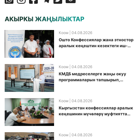
АКЫРКЫ ЖАҢЫЛЫКТАР
Коом
| 04.08.2026
Ошто Конфессиялар жана этностор
аралык кеңештин кезектеги иш-
чарасы уюштурулду
Коом
| 04.08.2026
КМДБ медреселерге жаңы окуу
программаларын тапшырып,
санариптик билим берүү боюнча
долбоорду ишке киргизди
Коом
| 04.08.2026
Кыргызстан конфессиялар аралык
кеӊешинин мүчөлөрү муфтиятта
болушту
Коом
| 04.08.2026