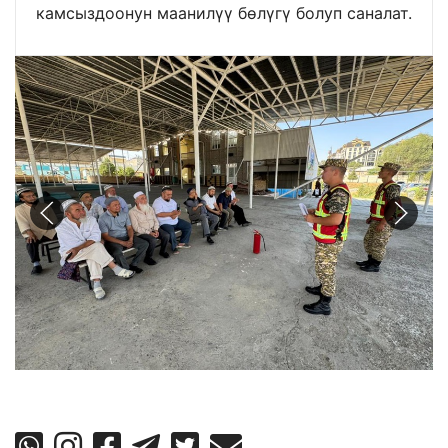
камсыздоонун маанилүү бөлүгү болуп саналат.