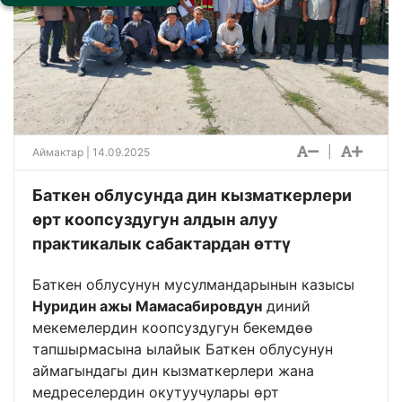
|
Аймактар
| 14.09.2025
Баткен облусунда дин кызматкерлери
өрт коопсуздугун алдын алуу
практикалык сабактардан өттү
Баткен облусунун мусулмандарынын казысы
Нуридин ажы Мамасабировдун
диний
мекемелердин коопсуздугун бекемдөө
тапшырмасына ылайык Баткен облусунун
аймагындагы дин кызматкерлери жана
медреселердин окутуучулары өрт