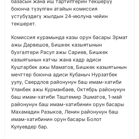
базасын жана иш тартиптерин текшерүү
боюнча түзүлгөн атайын комиссия
үстүбүздөгү жылдын 24-июлуна чейин
текшерет.
Комиссия курамында казы орун басары Эрмат
ажы Дарвешов, Бишкек казыятынын
бухгалтери Расул ажы Сариев, Бишкек
казыятынын катчы жана кадр адиси
Куштарбек ажы Маматов, Бишкек казыятынын
мечттер боюнча адиси Кубаныч Нурзатбек
уулу, Свердлов районунун баш имам-хатиби
Уланбек ажы Курманбаев, Октябрь районунун
баш имам-хатиби Таштемир Эшматов, 1-май
районунун баш имам-хатибинин орун басары
Махамадин Разыков, Ленин районунун баш
имам-хатибинин орун басары Болот
Кулуевдер бар.