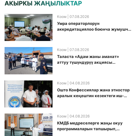
АКЫРКЫ ЖАҢЫЛЫКТАР
Коом
| 07.08.2026
Умра операторлорун
аккредитациялоо боюнча жумушчу
топ аккредитация өткөрүү күнүн
белгиледи
Коом
| 07.08.2026
Таласта «Адам жаны аманат»
аттуу түшүндүрүү акциясы
өткөрүлдү
Коом
| 04.08.2026
Ошто Конфессиялар жана этностор
аралык кеңештин кезектеги иш-
чарасы уюштурулду
Коом
| 04.08.2026
КМДБ медреселерге жаңы окуу
программаларын тапшырып,
санариптик билим берүү боюнча