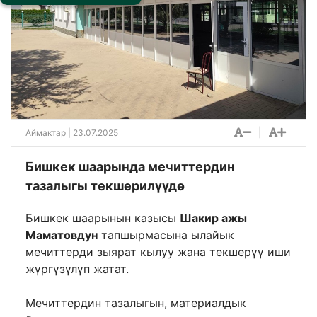
|
Аймактар
| 23.07.2025
Бишкек шаарында мечиттердин
тазалыгы текшерилүүдө
Бишкек шаарынын казысы
Шакир ажы
Маматовдун
тапшырмасына ылайык
мечиттерди зыярат кылуу жана текшерүү иши
жүргүзүлүп жатат.
Мечиттердин тазалыгын, материалдык