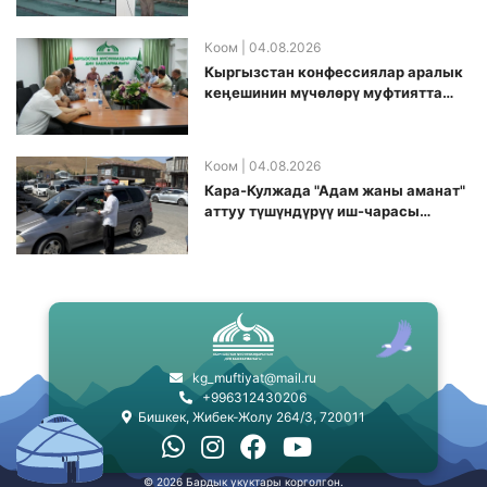
долбоорду ишке киргизди
Коом
| 04.08.2026
Кыргызстан конфессиялар аралык
кеӊешинин мүчөлөрү муфтиятта
болушту
Коом
| 04.08.2026
Кара-Кулжада "Адам жаны аманат"
аттуу түшүндүрүү иш-чарасы
өткөрүлдү
kg_muftiyat@mail.ru
+996312430206
Бишкек, Жибек-Жолу 264/3, 720011
© 2026 Бардык укуктары корголгон.