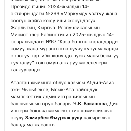
Президентинин 2024-жылдын 14-
октябрындагы №296 «Маркумду узатуу жана
сөөгүн жайга коюу иши жөнүндөгү»
Жарлыгын, Кыргыз Республикасынын
Министрлер Кабинетинин 2025-жылдын 14-
февралындагы №67 “Каза болгон жарандарды
көмүү жана мүрзөгө коюлуучу курулмаларды
орнотуу тартиби жөнүндө нускаманы бекитүү
тууралуу” токтомун аткаруу маселелери
талкууланды.
Аталган жыйынга облус казысы Абдил-Азиз
ажы Чыныбеков, Ысык-Ата райондук
мамлекеттик администрациясынын
башчысынын орун басары
Ч.К. Бакашова
, Дин
иштери боюнча мамлекеттик комиссиянын
өкүлү
Замирбек Өмүрзак уулу
чакырылып
баяндама жасашты.