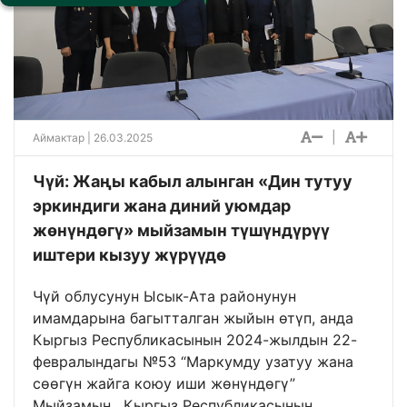
|
Аймактар
| 26.03.2025
Чүй: Жаңы кабыл алынган «Дин тутуу
эркиндиги жана диний уюмдар
жөнүндөгү» мыйзамын түшүндүрүү
иштери кызуу жүрүүдө
Чүй облусунун Ысык-Ата районунун
имамдарына багытталган жыйын өтүп, анда
Кыргыз Республикасынын 2024-жылдын 22-
февралындагы №53 “Маркумду узатуу жана
сѳѳгүн жайга коюу иши жѳнүндѳгү”
Мыйзамын, Кыргыз Республикасынын