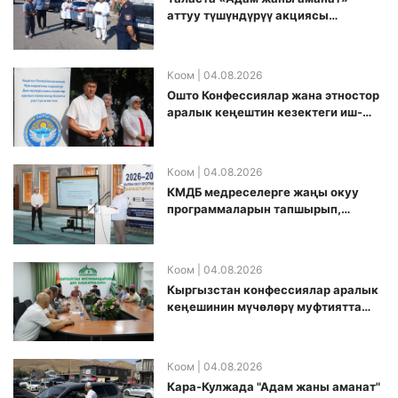
аттуу түшүндүрүү акциясы
өткөрүлдү
Коом
| 04.08.2026
Ошто Конфессиялар жана этностор
аралык кеңештин кезектеги иш-
чарасы уюштурулду
Коом
| 04.08.2026
КМДБ медреселерге жаңы окуу
программаларын тапшырып,
санариптик билим берүү боюнча
долбоорду ишке киргизди
Коом
| 04.08.2026
Кыргызстан конфессиялар аралык
кеӊешинин мүчөлөрү муфтиятта
болушту
Коом
| 04.08.2026
Кара-Кулжада "Адам жаны аманат"