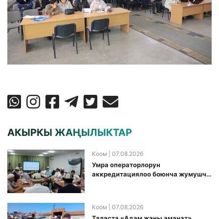
АКЫРКЫ ЖАҢЫЛЫКТАР
Коом
| 07.08.2026
Умра операторлорун
аккредитациялоо боюнча жумушчу
топ аккредитация өткөрүү күнүн
белгиледи
Коом
| 07.08.2026
Таласта «Адам жаны аманат»