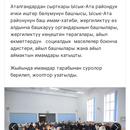
Аталгандардан сырткары Ысык-Ата райондук
ички иштер бөлүмүнүн башчысы, Ысык-Ата
районунун баш имам-хатиби, жергиликтүү өз
алдынча башкаруу органдарынын башчылары,
жергиликтүү кеңештин төрагалары, айыл
өкмөттөрдүн социалдык маселелер боюнча
адистери, айыл башчылары жана айыл
аймактын имамдары катышты.
Жыйында имамдар тарабынан суролор
берилип, жооптор узатылды.