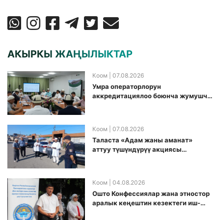
АКЫРКЫ ЖАҢЫЛЫКТАР
Коом
| 07.08.2026
Умра операторлорун
аккредитациялоо боюнча жумушчу
топ аккредитация өткөрүү күнүн
белгиледи
Коом
| 07.08.2026
Таласта «Адам жаны аманат»
аттуу түшүндүрүү акциясы
өткөрүлдү
Коом
| 04.08.2026
Ошто Конфессиялар жана этностор
аралык кеңештин кезектеги иш-
чарасы уюштурулду