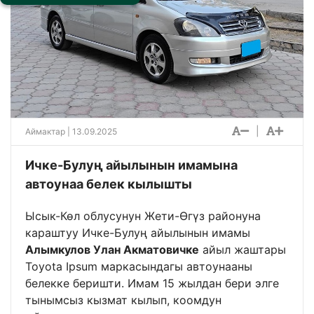
|
Аймактар
| 13.09.2025
Ичке-Булуң айылынын имамына
автоунаа белек кылышты
Ысык-Көл облусунун Жети-Өгүз районуна
караштуу Ичке-Булуң айылынын имамы
Алымкулов Улан Акматовичке
айыл жаштары
Toyota Ipsum маркасындагы автоунааны
белекке беришти. Имам 15 жылдан бери элге
тынымсыз кызмат кылып, коомдун