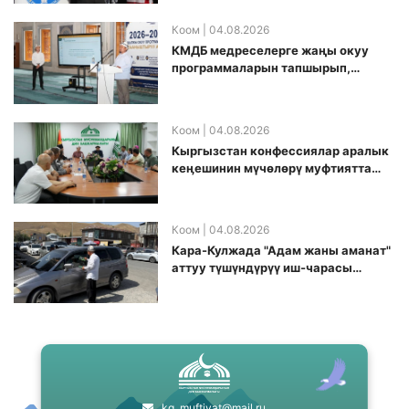
Коом
| 04.08.2026
КМДБ медреселерге жаңы окуу
программаларын тапшырып,
санариптик билим берүү боюнча
долбоорду ишке киргизди
Коом
| 04.08.2026
Кыргызстан конфессиялар аралык
кеӊешинин мүчөлөрү муфтиятта
болушту
Коом
| 04.08.2026
Кара-Кулжада "Адам жаны аманат"
аттуу түшүндүрүү иш-чарасы
өткөрүлдү
kg_muftiyat@mail.ru