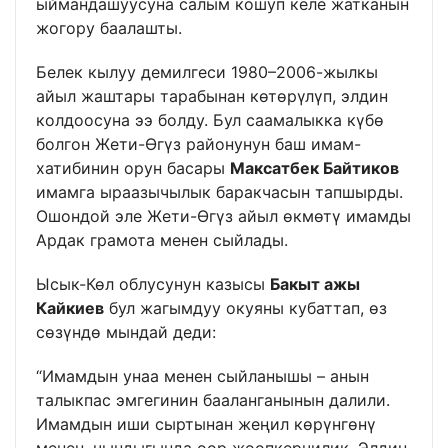
ыймандашуусуна салым кошуп келе жатканын
жогору баалашты.
Белек кылуу демилгеси 1980–2006-жылкы
айыл жаштары тарабынан көтөрүлүп, элдин
колдоосуна ээ болду. Бул саамалыкка күбө
болгон Жети-Өгүз районунун баш имам-
хатибинин орун басары
Максатбек Байтиков
имамга ыраазычылык баракчасын тапшырды.
Ошондой эле Жети-Өгүз айыл өкмөтү имамды
Ардак грамота менен сыйлады.
Ысык-Көл облусунун казысы
Бакыт ажы
Кайкиев
бул жагымдуу окуяны кубаттап, өз
сөзүндө мындай деди:
“Имамдын унаа менен сыйланышы – анын
талыкпас эмгегинин бааланганынын далили.
Имамдын иши сыртынан жеңил көрүнгөнү
менен, чындыгында оор жоопкерчилик. Элдин