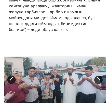
көйгөйүнө аралашуу, жаштарды ыйман
жолуна тарбиялоо – ар бир имамдын
мойнундагы милдет. Имам кадырланса, бул –
ошол жердеги ыймандын, биримдиктин
белгиси”, – деди облус казысы.