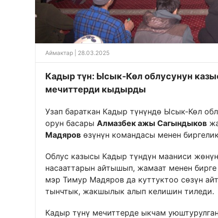
Аймактар
| 28.03.2025
Кадыр түн: Ысык-Көл облусунун каз
мечиттерди кыдырды
Узап бараткан Кадыр түнүндө Ысык-Көл об
орун басары
Алмазбек ажы Сагындыков
жа
Мадяров
өзүнүн командасы менен биргели
Облус казысы Кадыр түндүн мааниси жөнүн
насааттарын айтышып, жамаат менен бирге 
мэр Тимур Мадяров да куттуктоо сөзүн айт
тынчтык, жакшылык алып келишин тиледи.
Кадыр түнү мечиттерде ыкчам уюштурулга