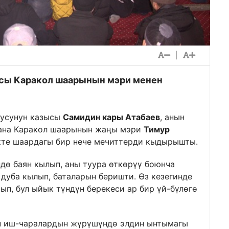
|
ысы Каракол шаарынын мэри менен
лусунун казысы
Самидин кары Атабаев
, анын
на Каракол шаарынын жаңы мэри
Тимур
кте шаардагы бир нече мечиттерди кыдырышты.
дө баян кылып, аны туура өткөрүү боюнча
дуба кылып, баталарын беришти. Өз кезегинде
ып, бул ыйык түндүн берекеси ар бир үй-бүлөгө
н иш-чаралардын жүрүшүндө элдин ынтымагы