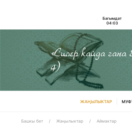
Багымдат
04:03
«Силер кайда гана
4)
ЖАҢЫЛЫКТАР
МУФ
Башкы бет
Жаңылыктар
Аймактар