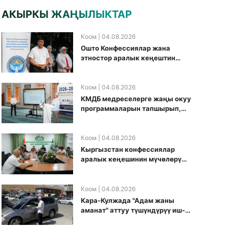
АКЫРКЫ ЖАҢЫЛЫКТАР
Коом
| 04.08.2026
Ошто Конфессиялар жана
этностор аралык кеңештин
кезектеги иш-чарасы
уюштурулду
Коом
| 04.08.2026
КМДБ медреселерге жаңы окуу
программаларын тапшырып,
санариптик билим берүү
боюнча долбоорду ишке
киргизди
Коом
| 04.08.2026
Кыргызстан конфессиялар
аралык кеӊешинин мүчөлөрү
муфтиятта болушту
Коом
| 04.08.2026
Кара-Кулжада "Адам жаны
аманат" аттуу түшүндүрүү иш-
чарасы өткөрүлдү