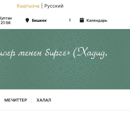
Кыргызча
|
Русский
Куптан
Календарь
21:56
илер менен бирге» (Хадид,
МЕЧИТТЕР
ХАЛАЛ