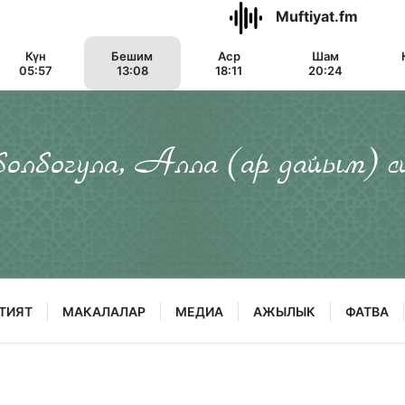
Muftiyat.fm
Күн
Бешим
Аср
Шам
05:57
13:08
18:11
20:24
 болбогула, Алла (ар дайым) с
ТИЯТ
МАКАЛАЛАР
МЕДИА
АЖЫЛЫК
ФАТВА