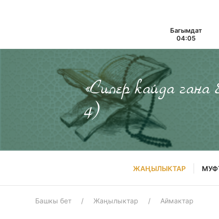
Багымдат
04:05
«Силер кайда гана
4)
ЖАҢЫЛЫКТАР
МУФ
Башкы бет
Жаңылыктар
Аймактар