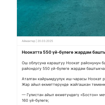
Аймактар
| 20.03.2025
Ноокатта 550 үй-бүлөгө жардам баш
Ош облусуна караштуу Ноокат районунун 
райондогу 550 үй-бүлөгө жардам баштыкча
Аталган кайрымдуулук иш-чарасы Ноокат р
Жар айыл өкмөттөрүндө жайгашкан төмөнк
— Гүлистан айыл өкмөтүндөгү «Бостон» меч
160 үй-бүлөгө;