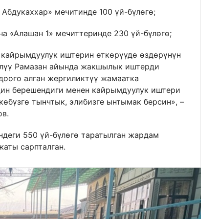
бдукаххар» мечитинде 100 үй-бүлөгө;
а «Алашан 1» мечиттеринде 230 үй-бүлөгө;
кайрымдуулук иштерин өткөрүүдө өздөрүнүн
елүү Рамазан айында жакшылык иштерди
оого алган жергиликтүү жамаатка
дин берешендиги менен кайрымдуулук иштери
өбүзгө тынчтык, элибизге ынтымак берсин», –
в.
ндеги 550 үй-бүлөгө таратылган жардам
жаты сарпталган.