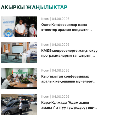
АКЫРКЫ ЖАҢЫЛЫКТАР
Коом
| 04.08.2026
Ошто Конфессиялар жана
этностор аралык кеңештин
кезектеги иш-чарасы
уюштурулду
Коом
| 04.08.2026
КМДБ медреселерге жаңы окуу
программаларын тапшырып,
санариптик билим берүү
боюнча долбоорду ишке
киргизди
Коом
| 04.08.2026
Кыргызстан конфессиялар
аралык кеӊешинин мүчөлөрү
муфтиятта болушту
Коом
| 04.08.2026
Кара-Кулжада "Адам жаны
аманат" аттуу түшүндүрүү иш-
чарасы өткөрүлдү