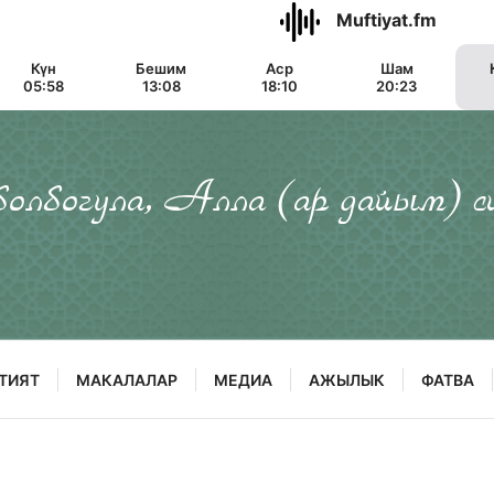
Muftiyat.fm
Күн
Бешим
Аср
Шам
05:58
13:08
18:10
20:23
 болбогула, Алла (ар дайым) с
ТИЯТ
МАКАЛАЛАР
МЕДИА
АЖЫЛЫК
ФАТВА