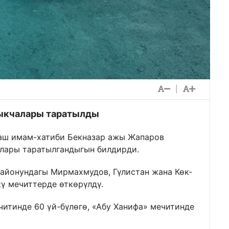
|
тыкчалары таратылды
баш имам-хатиби Бекназар ажы Жапаров
лары таратылгандыгын билдирди.
айонундагы Мирмахмудов, Гүлистан жана Көк-
ү мечиттерде өткөрүлдү.
итинде 60 үй-бүлөгө, «Абу Ханифа» мечитинде