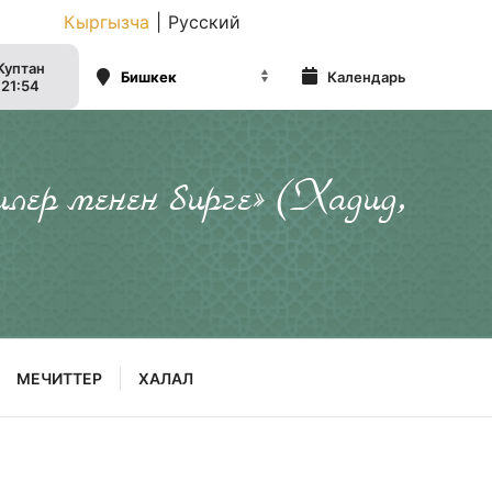
Кыргызча
|
Русский
Куптан
Календарь
21:54
илер менен бирге» (Хадид,
МЕЧИТТЕР
ХАЛАЛ