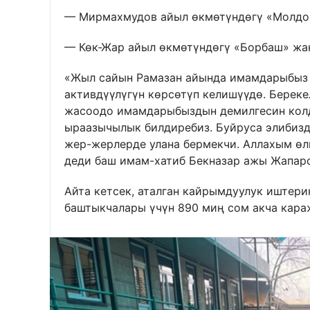
— Мирмахмудов айыл өкмөтүндөгү «Молдо А
— Көк-Жар айыл өкмөтүндөгү «Борбаш» жан
«Жыл сайын Рамазан айында имамдарыбыз 
активдүүлүгүн көрсөтүп келишүүдө. Берек
жасоодо имамдарыбыздын демилгесин колд
ыраазычылык билдиребиз. Буйруса элибиз
жер-жерлерде улана бермекчи. Аллахым өлк
деди баш имам-хатиб Бекназар ажы Жапаро
Айта кетсек, аталган кайрымдуулук иштери
баштыкчалары үчүн 890 миң сом акча кара